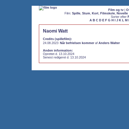
Film og tv
|
O
Film:
Spille
,
Stum
,
Kort
,
Filmskole
,
Novelle
Sorter efter
A
B
C
D
E
F
G
H
I
J
K
L
M
Naomi Watt
Credits (spillefilm):
24.08.2023
Når befrielsen kommer
af
Anders Walter
Anden information:
Oprettet d. 13.10.2024
Senest redigeret d. 13.10.2024