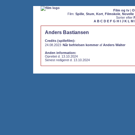
Film og tv
|
O
Film:
Spille
,
Stum
,
Kort
,
Filmskole
,
Novelle
Sorter efter
A
B
C
D
E
F
G
H
I
J
K
L
M
Anders Bastiansen
Credits (spillefilm):
24.08.2023
Når befrielsen kommer
af
Anders Walter
Anden information:
Oprettet d. 13.10.2024
Senest redigeret d. 13.10.2024