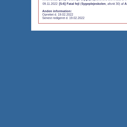
09.11.2022
[5:6] Fatal fejl
(
Sygeplejeskolen
, afsnit 30) af
A
Anden information:
Oprettet d. 19.02.2022
Senest redigeret d. 19.02.2022