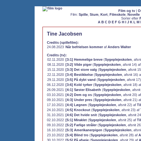
Film og tv
|
O
Film:
Spille
,
Stum
,
Kort
,
Filmskole
,
Novelle
Sorter efter
A
B
C
D
E
F
G
H
I
J
K
L
M
Tine Jacobsen
Credits (spillefilm):
24.08.2023
Når befrielsen kommer
af
Anders Walter
Credits (tv):
02.11.2020
[3:1] Hemmelige breve
(
Sygeplejeskolen
, afsn
08.11.2020
[3:2] Vilde piger
(
Sygeplejeskolen
, afsnit 14) a
15.11.2020
[3:3] Det store valg
(
Sygeplejeskolen
, afsnit 1
22.11.2020
[3:4] Bestikkelse
(
Sygeplejeskolen
, afsnit 16) 
29.11.2020
[3:5] På dybt vand
(
Sygeplejeskolen
, afsnit 17
06.12.2020
[3:6] Kold tyrker
(
Sygeplejeskolen
, afsnit 18) a
26.09.2021
[4:1] Søster Elisabeth
(
Sygeplejeskolen
, afsni
03.10.2021
[4:2] Dem og os
(
Sygeplejeskolen
, afsnit 20) a
09.10.2021
[4:3] Under pres
(
Sygeplejeskolen
, afsnit 21) a
17.10.2021
[4:4] Løgnen
(
Sygeplejeskolen
, afsnit 22) af
Ti
24.10.2021
[4:5] Knockout
(
Sygeplejeskolen
, afsnit 23) af
31.10.2021
[4:6] Det hvide snit
(
Sygeplejeskolen
, afsnit 2
02.10.2022
[5:1] Miraklet
(
Sygeplejeskolen
, afsnit 25) af
Ti
09.10.2022
[5:2] Farlige stråler
(
Sygeplejeskolen
, afsnit 2
16.10.2022
[5:3] Amerikanerpigen
(
Sygeplejeskolen
, afsn
23.10.2022
[5:4] Blind tro
(
Sygeplejeskolen
, afsnit 28) af
A
30.10.2022
[5:5] På afveje
(
Sygeplejeskolen
, afsnit 29) af
A