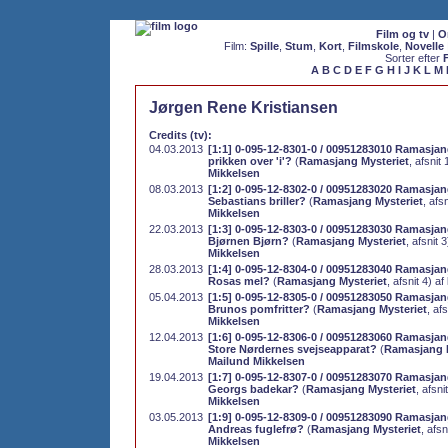
Film og tv
|
O
Film:
Spille
,
Stum
,
Kort
,
Filmskole
,
Novelle
Sorter efter
A
B
C
D
E
F
G
H
I
J
K
L
M
Jørgen Rene Kristiansen
Credits (tv):
04.03.2013
[1:1] 0-095-12-8301-0 / 00951283010 Ramasjang
prikken over 'i'?
(
Ramasjang Mysteriet
, afsnit 
Mikkelsen
08.03.2013
[1:2] 0-095-12-8302-0 / 00951283020 Ramasjang
Sebastians briller?
(
Ramasjang Mysteriet
, afs
Mikkelsen
22.03.2013
[1:3] 0-095-12-8303-0 / 00951283030 Ramasjang
Bjørnen Bjørn?
(
Ramasjang Mysteriet
, afsnit 
Mikkelsen
28.03.2013
[1:4] 0-095-12-8304-0 / 00951283040 Ramasjang
Rosas mel?
(
Ramasjang Mysteriet
, afsnit 4) af
05.04.2013
[1:5] 0-095-12-8305-0 / 00951283050 Ramasjang
Brunos pomfritter?
(
Ramasjang Mysteriet
, af
Mikkelsen
12.04.2013
[1:6] 0-095-12-8306-0 / 00951283060 Ramasjang
Store Nørdernes svejseapparat?
(
Ramasjang M
Mailund Mikkelsen
19.04.2013
[1:7] 0-095-12-8307-0 / 00951283070 Ramasjang
Georgs badekar?
(
Ramasjang Mysteriet
, afsni
Mikkelsen
03.05.2013
[1:9] 0-095-12-8309-0 / 00951283090 Ramasjang
Andreas fuglefrø?
(
Ramasjang Mysteriet
, afsn
Mikkelsen