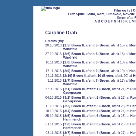
Film og tv
|
O
Film:
Spille
,
Stum
,
Kort
,
Filmskole
,
Novelle
Sorter efter
A
B
C
D
E
F
G
H
I
J
K
L
M
Caroline Drab
Credits (tv):
20.10.2013
[2:5] Broen II, afsnit 5
(
Broen
, afsnit 15) af
Mor
Windfeld
27.10.2013
[2:6] Broen II, afsnit 6
(
Broen
, afsnit 16) af
Mor
Windfeld
10.11.2013
[2:8] Broen II, afsnit 8
(
Broen
, afsnit 18) af
Mor
Windfeld
17.11.2013
[2:9] Broen II, afsnit 9
(
Broen
, afsnit 19) af
Hen
24.11.2013
[2:10] Broen II, afsnit 10
(
Broen
, afsnit 20) af
H
3.11.2013
[2:7] Broen II, afsnit 7
(
Broen
, afsnit 17) af
Mor
Windfeld
27.09.2015
[3:1] Broen III, afsnit 1
(
Broen
, afsnit 21) af
Ru
Georgsson
04.10.2015
[3:2] Broen III, afsnit 2
(
Broen
, afsnit 22) af
Ru
Georgsson
11.10.2015
[3:3] Broen III, afsnit 3
(
Broen
, afsnit 23) af
Hen
18.10.2015
[3:4] Broen III, afsnit 4
(
Broen
, afsnit 24) af
Hen
25.10.2015
[3:5] Broen III, afsnit 5
(
Broen
, afsnit 25) af
Hen
Hammerich
01.11.2015
[3:6] Broen III, afsnit 6
(
Broen
, afsnit 26) af
Hen
Hammerich
08.11.2015
[3:7] Broen III, afsnit 7
(
Broen
, afsnit 27) af
Hen