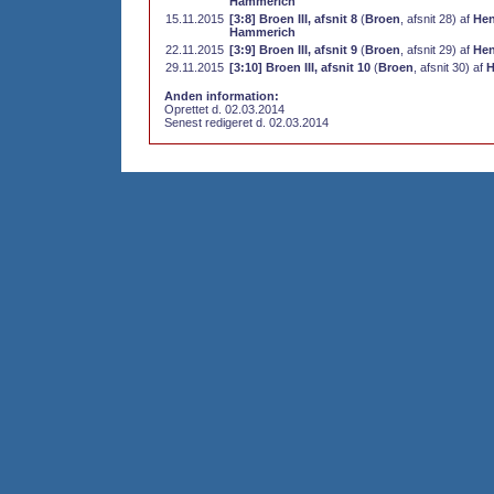
Hammerich
15.11.2015
[3:8] Broen III, afsnit 8
(
Broen
, afsnit 28) af
Hen
Hammerich
22.11.2015
[3:9] Broen III, afsnit 9
(
Broen
, afsnit 29) af
Hen
29.11.2015
[3:10] Broen III, afsnit 10
(
Broen
, afsnit 30) af
H
Anden information:
Oprettet d. 02.03.2014
Senest redigeret d. 02.03.2014