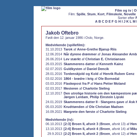
Film og tv
|
O
Film:
Spille
,
Stum
,
Kort
,
Filmskole
,
Novelle
Sorter efter
A
B
C
D
E
F
G
H
I
J
K
L
M
Jakob Oftebro
Født den 12. januar 1986 i Oslo, Norge.
Medvirkende (spillefilm):
31.10.2013
Tarok
af
Anne-Grethe Bjarup Riis
12.06.2014
Når dyrene drømmer
af
Jonas Alexander Arn
26.06.2014
Lev stærkt
af
Christian E. Christiansen
26.03.2015
Skammerens datter
af
Kenneth Kainz
02.07.2015
Guldkysten
af
Daniel Dencik
28.01.2016
Tordenskjold og Kold
af
Henrik Ruben Genz
03.02.2016
1864 - brødre i krig
af
Ole Bornedal
03.03.2016
Flaskepost fra P
af
Hans Petter Moland
02.03.2017
Mesteren
af
Charlotte Sieling
12.10.2017
Den utrolige historie om den kæmpestore pæ
Jørgen Lerdam
,
Philip Einstein Lipski
24.01.2019
Skammerens datter II - Slangens gave
af
Ask 
05.03.2020
Krudttønden
af
Ole Christian Madsen
16.09.2021
Margrete den første
af
Charlotte Sieling
Medvirkende (tv):
06.10.2013
[2:3] Broen II, afsnit 3
(
Broen
, afsnit 13) af
Hen
13.10.2013
[2:4] Broen II, afsnit 4
(
Broen
, afsnit 14) af
Mik
29.9.2013
[2:2] Broen II, afsnit 2
(
Broen
, afsnit 12) af
Hen