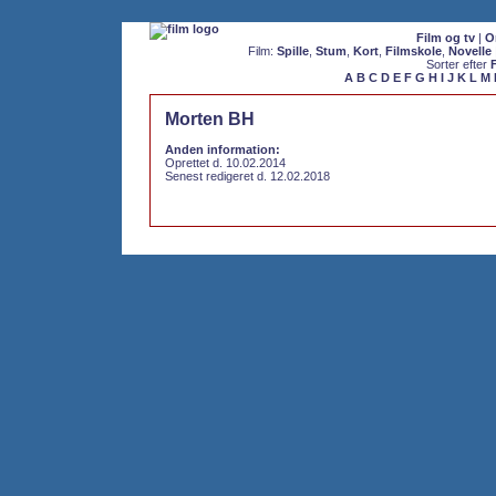
Film og tv
|
O
Film:
Spille
,
Stum
,
Kort
,
Filmskole
,
Novelle
Sorter efter
A
B
C
D
E
F
G
H
I
J
K
L
M
Morten BH
Anden information:
Oprettet d. 10.02.2014
Senest redigeret d. 12.02.2018