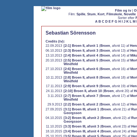
Film og tv
|
O
Film:
Spille
,
Stum
,
Kort
,
Filmskole
,
Novelle
Sorter efter
A
B
C
D
E
F
G
H
I
J
K
L
M
Sebastian Sörensson
Credits (tv):
22.09.2013
[2:1] Broen II, afsnit 1
(
Broen
, afsnit 11) af
Hen
06.10.2013
[2:3] Broen II, afsnit 3
(
Broen
, afsnit 13) af
Hen
13.10.2013
[2:4] Broen II, afsnit 4
(
Broen
, afsnit 14) af
Mik
20.10.2013
[2:5] Broen II, afsnit 5
(
Broen
, afsnit 15) af
Mor
Windfeld
27.10.2013
[2:6] Broen II, afsnit 6
(
Broen
, afsnit 16) af
Mor
Windfeld
10.11.2013
[2:8] Broen II, afsnit 8
(
Broen
, afsnit 18) af
Mor
Windfeld
17.11.2013
[2:9] Broen II, afsnit 9
(
Broen
, afsnit 19) af
Hen
24.11.2013
[2:10] Broen II, afsnit 10
(
Broen
, afsnit 20) af
H
3.11.2013
[2:7] Broen II, afsnit 7
(
Broen
, afsnit 17) af
Mor
Windfeld
29.9.2013
[2:2] Broen II, afsnit 2
(
Broen
, afsnit 12) af
Hen
27.09.2015
[3:1] Broen III, afsnit 1
(
Broen
, afsnit 21) af
Ru
Georgsson
04.10.2015
[3:2] Broen III, afsnit 2
(
Broen
, afsnit 22) af
Ru
Georgsson
11.10.2015
[3:3] Broen III, afsnit 3
(
Broen
, afsnit 23) af
Hen
18.10.2015
[3:4] Broen III, afsnit 4
(
Broen
, afsnit 24) af
Hen
25.10.2015
[3:5] Broen III, afsnit 5
(
Broen
, afsnit 25) af
Hen