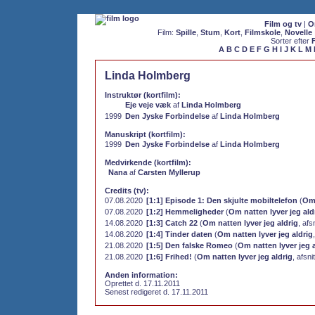
Film og tv
|
O
Film:
Spille
,
Stum
,
Kort
,
Filmskole
,
Novelle
Sorter efter
A
B
C
D
E
F
G
H
I
J
K
L
M
Linda Holmberg
Instruktør (kortfilm):
Eje veje væk
af
Linda Holmberg
1999
Den Jyske Forbindelse
af
Linda Holmberg
Manuskript (kortfilm):
1999
Den Jyske Forbindelse
af
Linda Holmberg
Medvirkende (kortfilm):
Nana
af
Carsten Myllerup
Credits (tv):
07.08.2020
[1:1] Episode 1: Den skjulte mobiltelefon
(
Om 
07.08.2020
[1:2] Hemmeligheder
(
Om natten lyver jeg ald
14.08.2020
[1:3] Catch 22
(
Om natten lyver jeg aldrig
, afs
14.08.2020
[1:4] Tinder daten
(
Om natten lyver jeg aldrig
21.08.2020
[1:5] Den falske Romeo
(
Om natten lyver jeg a
21.08.2020
[1:6] Frihed!
(
Om natten lyver jeg aldrig
, afsni
Anden information:
Oprettet d. 17.11.2011
Senest redigeret d. 17.11.2011