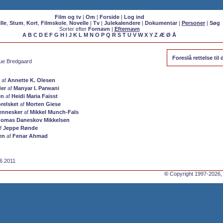
Film og tv
|
Om
|
Forside
|
Log ind
lle
,
Stum
,
Kort
,
Filmskole
,
Novelle
|
Tv
|
Julekalendere
|
Dokumentar
|
Personer
|
Søg
Sorter efter
Fornavn
|
Efternavn
A
B
C
D
E
F
G
H
I
J
K
L
M
N
O
P
Q
R
S
T
U
V
W
X
Y
Z
Æ
Ø
Å
Foreslå rettelse ti
Vue Bredgaard
af
Annette K. Olesen
der
af
Manyar I. Parwani
en
af
Heidi Maria Faisst
orelsket
af
Morten Giese
nnesker
af
Mikkel Munch-Fals
omas Daneskov Mikkelsen
f
Jeppe Rønde
en
af
Fenar Ahmad
06.2011
©
Copyright 1997-2026,