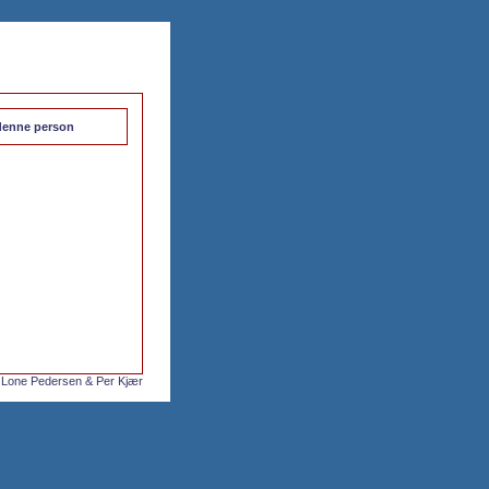
l denne person
 Lone Pedersen & Per Kjær