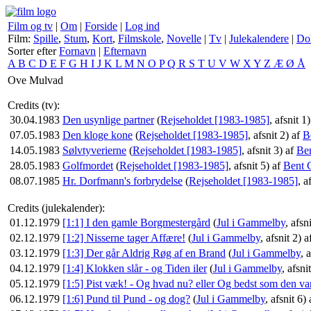
Film og tv
|
Om
|
Forside
|
Log ind
Film:
Spille
,
Stum
,
Kort
,
Filmskole
,
Novelle
|
Tv
|
Julekalendere
|
Do
Sorter efter
Fornavn
|
Efternavn
A
B
C
D
E
F
G
H
I
J
K
L
M
N
O
P
Q
R
S
T
U
V
W
X
Y
Z
Æ
Ø
Å
Ove Mulvad
Credits (tv):
30.04.1983
Den usynlige partner
(
Rejseholdet [1983-1985]
, afsnit 1
07.05.1983
Den kloge kone
(
Rejseholdet [1983-1985]
, afsnit 2) af
B
14.05.1983
Sølvtyverierne
(
Rejseholdet [1983-1985]
, afsnit 3) af
Ben
28.05.1983
Golfmordet
(
Rejseholdet [1983-1985]
, afsnit 5) af
Bent 
08.07.1985
Hr. Dorfmann's forbrydelse
(
Rejseholdet [1983-1985]
, a
Credits (julekalender):
01.12.1979
[1:1] I den gamle Borgmestergård
(
Jul i Gammelby
, afsn
02.12.1979
[1:2] Nisserne tager Affære!
(
Jul i Gammelby
, afsnit 2) 
03.12.1979
[1:3] Der går Aldrig Røg af en Brand
(
Jul i Gammelby
, 
04.12.1979
[1:4] Klokken slår - og Tiden iler
(
Jul i Gammelby
, afsni
05.12.1979
[1:5] Pist væk! - Og hvad nu? eller Og bedst som den va
06.12.1979
[1:6] Pund til Pund - og dog?
(
Jul i Gammelby
, afsnit 6)