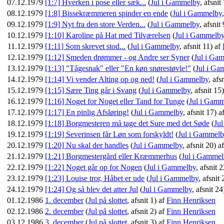
07.12.1979
[1:7] Hverken i pose eller sæk...
(
Jul i Gammelby
, afsnit
08.12.1979
[1:8] Bissekræmmeren spinder en ende
(
Jul i Gammelby
09.12.1979
[1:9] Nyt fra den store Verden...
(
Jul i Gammelby
, afsnit
10.12.1979
[1:10] Karoline på Hat med Tilværelsen
(
Jul i Gammelb
11.12.1979
[1:11] Som skrevet stod...
(
Jul i Gammelby
, afsnit 11) af
12.12.1979
[1:12] Smeden drømmer - og Andre ser Syner
(
Jul i Ga
13.12.1979
[1:13] "Tågesnak" eller "En køn snørestøvle!"
(
Jul i Ga
14.12.1979
[1:14] Vi vender Alting op og ned!
(
Jul i Gammelby
, afs
15.12.1979
[1:15] Sære Ting går i Svang
(
Jul i Gammelby
, afsnit 15
16.12.1979
[1:16] Noget for Noget eller Tand for Tunge
(
Jul i Gam
17.12.1979
[1:17] En pinlig Afsløring!
(
Jul i Gammelby
, afsnit 17) a
18.12.1979
[1:18] Borgmesteren må tage det Sure med det Søde
(
Ju
19.12.1979
[1:19] Severinsen får Løn som forskyldt!
(
Jul i Gammelb
20.12.1979
[1:20] Nu skal der handles
(
Jul i Gammelby
, afsnit 20) a
21.12.1979
[1:21] Borgmestergård eller Kræmmerhus
(
Jul i Gammel
22.12.1979
[1:22] Noget går op for Nogen
(
Jul i Gammelby
, afsnit 
23.12.1979
[1:23] Louise tror, Håbet er ude
(
Jul i Gammelby
, afsnit
24.12.1979
[1:24] Og så blev det atter Jul
(
Jul i Gammelby
, afsnit 24
01.12.1986
1. december
(
Jul på slottet
, afsnit 1) af
Finn Henriksen
02.12.1986
2. december
(
Jul på slottet
, afsnit 2) af
Finn Henriksen
03.12.1986
3. december
(
Jul på slottet
, afsnit 3) af
Finn Henriksen