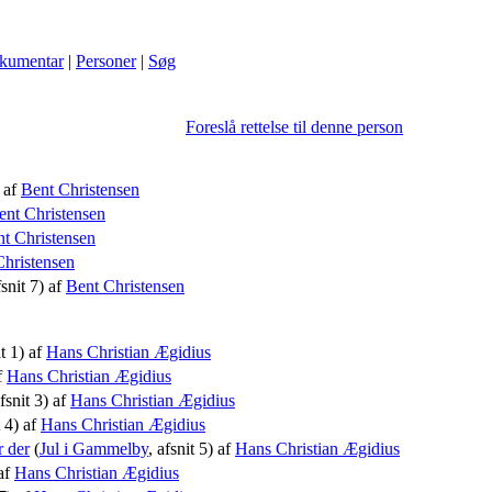
kumentar
|
Personer
|
Søg
Foreslå rettelse til denne person
) af
Bent Christensen
ent Christensen
t Christensen
Christensen
fsnit 7) af
Bent Christensen
it 1) af
Hans Christian Ægidius
af
Hans Christian Ægidius
afsnit 3) af
Hans Christian Ægidius
t 4) af
Hans Christian Ægidius
r der
(
Jul i Gammelby
, afsnit 5) af
Hans Christian Ægidius
 af
Hans Christian Ægidius