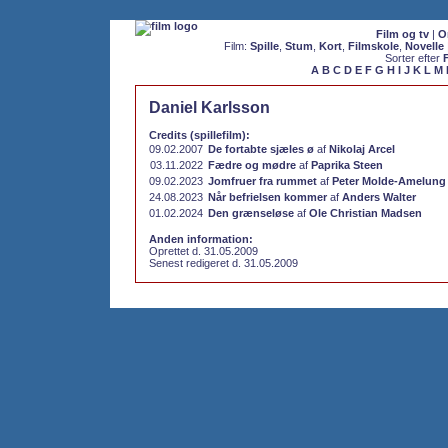
Film og tv
|
O
Film:
Spille
,
Stum
,
Kort
,
Filmskole
,
Novelle
Sorter efter
A
B
C
D
E
F
G
H
I
J
K
L
M
Daniel Karlsson
Credits (spillefilm):
09.02.2007
De fortabte sjæles ø
af
Nikolaj Arcel
03.11.2022
Fædre og mødre
af
Paprika Steen
09.02.2023
Jomfruer fra rummet
af
Peter Molde-Amelung
24.08.2023
Når befrielsen kommer
af
Anders Walter
01.02.2024
Den grænseløse
af
Ole Christian Madsen
Anden information:
Oprettet d. 31.05.2009
Senest redigeret d. 31.05.2009