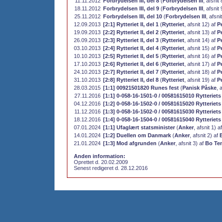
11.11.2012
Forbrydelsen III, del 8
(
Forbrydelsen III
, afsnit
18.11.2012
Forbrydelsen III, del 9
(
Forbrydelsen III
, afsnit
25.11.2012
Forbrydelsen III, del 10
(
Forbrydelsen III
, afsni
12.09.2013
[2:1] Rytteriet II, del 1
(
Rytteriet
, afsnit 12) af
P
19.09.2013
[2:2] Rytteriet II, del 2
(
Rytteriet
, afsnit 13) af
P
26.09.2013
[2:3] Rytteriet II, del 3
(
Rytteriet
, afsnit 14) af
P
03.10.2013
[2:4] Rytteriet II, del 4
(
Rytteriet
, afsnit 15) af
P
10.10.2013
[2:5] Rytteriet II, del 5
(
Rytteriet
, afsnit 16) af
P
17.10.2013
[2:6] Rytteriet II, del 6
(
Rytteriet
, afsnit 17) af
P
24.10.2013
[2:7] Rytteriet II, del 7
(
Rytteriet
, afsnit 18) af
P
31.10.2013
[2:8] Rytteriet II, del 8
(
Rytteriet
, afsnit 19) af
P
28.03.2015
[1:1] 00921501820 Runes fest
(
Panisk Påske
, 
27.11.2016
[1:1] 0-058-16-1501-0 / 00581615010 Rytteriets 
04.12.2016
[1:2] 0-058-16-1502-0 / 00581615020 Rytteriets 
11.12.2016
[1:3] 0-058-16-1502-0 / 00581615030 Rytteriets 
18.12.2016
[1:4] 0-058-16-1504-0 / 00581615040 Rytteriets 
07.01.2024
[1:1] Ufaglært statsminister
(
Anker
, afsnit 1) a
14.01.2024
[1:2] Duellen om Danmark
(
Anker
, afsnit 2) af
21.01.2024
[1:3] Mod afgrunden
(
Anker
, afsnit 3) af
Bo Te
Anden information:
Oprettet d. 20.02.2009
Senest redigeret d. 28.12.2016