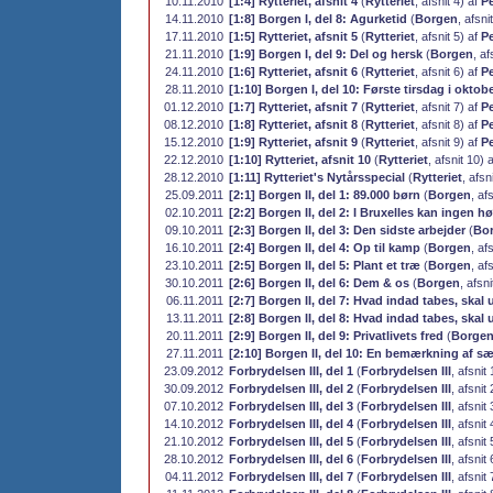
10.11.2010
[1:4] Rytteriet, afsnit 4
(
Rytteriet
, afsnit 4) af
Pe
14.11.2010
[1:8] Borgen I, del 8: Agurketid
(
Borgen
, afsni
17.11.2010
[1:5] Rytteriet, afsnit 5
(
Rytteriet
, afsnit 5) af
Pe
21.11.2010
[1:9] Borgen I, del 9: Del og hersk
(
Borgen
, af
24.11.2010
[1:6] Rytteriet, afsnit 6
(
Rytteriet
, afsnit 6) af
Pe
28.11.2010
[1:10] Borgen I, del 10: Første tirsdag i oktob
01.12.2010
[1:7] Rytteriet, afsnit 7
(
Rytteriet
, afsnit 7) af
Pe
08.12.2010
[1:8] Rytteriet, afsnit 8
(
Rytteriet
, afsnit 8) af
Pe
15.12.2010
[1:9] Rytteriet, afsnit 9
(
Rytteriet
, afsnit 9) af
Pe
22.12.2010
[1:10] Rytteriet, afsnit 10
(
Rytteriet
, afsnit 10) 
28.12.2010
[1:11] Rytteriet's Nytårsspecial
(
Rytteriet
, afsn
25.09.2011
[2:1] Borgen II, del 1: 89.000 børn
(
Borgen
, af
02.10.2011
[2:2] Borgen II, del 2: I Bruxelles kan ingen hø
09.10.2011
[2:3] Borgen II, del 3: Den sidste arbejder
(
Bo
16.10.2011
[2:4] Borgen II, del 4: Op til kamp
(
Borgen
, af
23.10.2011
[2:5] Borgen II, del 5: Plant et træ
(
Borgen
, af
30.10.2011
[2:6] Borgen II, del 6: Dem & os
(
Borgen
, afsn
06.11.2011
[2:7] Borgen II, del 7: Hvad indad tabes, skal 
13.11.2011
[2:8] Borgen II, del 8: Hvad indad tabes, skal 
20.11.2011
[2:9] Borgen II, del 9: Privatlivets fred
(
Borge
27.11.2011
[2:10] Borgen II, del 10: En bemærkning af sæ
23.09.2012
Forbrydelsen III, del 1
(
Forbrydelsen III
, afsnit
30.09.2012
Forbrydelsen III, del 2
(
Forbrydelsen III
, afsnit
07.10.2012
Forbrydelsen III, del 3
(
Forbrydelsen III
, afsnit
14.10.2012
Forbrydelsen III, del 4
(
Forbrydelsen III
, afsnit
21.10.2012
Forbrydelsen III, del 5
(
Forbrydelsen III
, afsnit
28.10.2012
Forbrydelsen III, del 6
(
Forbrydelsen III
, afsnit
04.11.2012
Forbrydelsen III, del 7
(
Forbrydelsen III
, afsnit