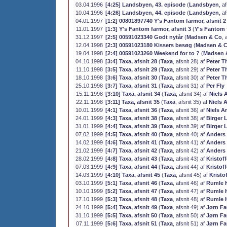
03.04.1996
[4:25] Landsbyen, 43. episode
(
Landsbyen
, a
10.04.1996
[4:26] Landsbyen, 44. episode
(
Landsbyen
, a
04.01.1997
[1:2] 00801897740 Y's Fantom farmor, afsnit 2
11.01.1997
[1:3] Y's Fantom farmor, afsnit 3
(
Y's Fantom 
31.12.1997
[2:5] 00591023340 Godt nytår
(
Madsen & Co
, 
12.04.1998
[2:3] 00591023180 Kissers besøg
(
Madsen & 
19.04.1998
[2:4] 00591023260 Weekend for to ?
(
Madsen 
04.10.1998
[3:4] Taxa, afsnit 28
(
Taxa
, afsnit 28) af
Peter T
11.10.1998
[3:5] Taxa, afsnit 29
(
Taxa
, afsnit 29) af
Peter T
18.10.1998
[3:6] Taxa, afsnit 30
(
Taxa
, afsnit 30) af
Peter T
25.10.1998
[3:7] Taxa, afsnit 31
(
Taxa
, afsnit 31) af
Per Fly
15.11.1998
[3:10] Taxa, afsnit 34
(
Taxa
, afsnit 34) af
Niels 
22.11.1998
[3:11] Taxa, afsnit 35
(
Taxa
, afsnit 35) af
Niels 
10.01.1999
[4:1] Taxa, afsnit 36
(
Taxa
, afsnit 36) af
Niels A
24.01.1999
[4:3] Taxa, afsnit 38
(
Taxa
, afsnit 38) af
Birger 
31.01.1999
[4:4] Taxa, afsnit 39
(
Taxa
, afsnit 39) af
Birger 
07.02.1999
[4:5] Taxa, afsnit 40
(
Taxa
, afsnit 40) af
Anders
14.02.1999
[4:6] Taxa, afsnit 41
(
Taxa
, afsnit 41) af
Anders
21.02.1999
[4:7] Taxa, afsnit 42
(
Taxa
, afsnit 42) af
Anders
28.02.1999
[4:8] Taxa, afsnit 43
(
Taxa
, afsnit 43) af
Kristof
07.03.1999
[4:9] Taxa, afsnit 44
(
Taxa
, afsnit 44) af
Kristof
14.03.1999
[4:10] Taxa, afsnit 45
(
Taxa
, afsnit 45) af
Kristo
03.10.1999
[5:1] Taxa, afsnit 46
(
Taxa
, afsnit 46) af
Rumle 
10.10.1999
[5:2] Taxa, afsnit 47
(
Taxa
, afsnit 47) af
Rumle 
17.10.1999
[5:3] Taxa, afsnit 48
(
Taxa
, afsnit 48) af
Rumle 
24.10.1999
[5:4] Taxa, afsnit 49
(
Taxa
, afsnit 49) af
Jørn F
31.10.1999
[5:5] Taxa, afsnit 50
(
Taxa
, afsnit 50) af
Jørn F
07.11.1999
[5:6] Taxa, afsnit 51
(
Taxa
, afsnit 51) af
Jørn F