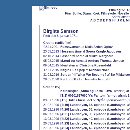
Film og tv
|
O
Film:
Spille
,
Stum
,
Kort
,
Filmskole
,
Novelle
Sorter efter
A
B
C
D
E
F
G
H
I
J
K
L
M
Birgitte Samson
Født den 8. januar 1971.
Credits (spillefilm):
02.11.2001
Fukssvansen
af
Niels Arden Oplev
23.05.2013
I lossens time
af
Søren Kragh-Jacobsen
02.10.2014
Fasandræberne
af
Mikkel Nørgaard
05.02.2015
Mænd og høns
af
Anders Thomas Jensen
09.04.2015
Idealisten
af
Christina Rosendahl
12.11.2015
Nøgle Hus Spejl
af
Michael Noer
31.03.2016
Sorgenfri [ What We Become ]
af
Bo Mikkelse
28.05.2020
Kød og Blod
af
Jeanette Nordahl
Credits (tv):
Køjesengen
(
Anna og Lotte - DVD
, afsnit 5) af
[1:1] 00801897660 Y's Fantom farmor, afsnit 1
03.01.1996
[1:5] Julies huse, del 5: Nytår i pensionatet
(
J
21.02.1996
[4:19] Landsbyen, 37. episode
(
Landsbyen
, a
28.02.1996
[4:20] Landsbyen, 38. episode
(
Landsbyen
, a
06.03.1996
[4:21] Landsbyen, 39. episode
(
Landsbyen
, a
13.03.1996
[4:22] Landsbyen, 40. episode
(
Landsbyen
, a
20.03.1996
[4:23] Landsbyen, 41. episode
(
Landsbyen
, a
27.03.1996
[4:24] Landsbyen, 42. episode
(
Landsbyen
, a