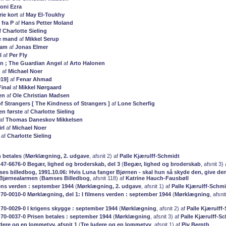
oni Ezra
ie kort
af
May El-Toukhy
 fra P
af
Hans Petter Moland
f
Charlotte Sieling
e mand
af
Mikkel Serup
iam
af
Jonas Elmer
l
af
Per Fly
n ; The Guardian Angel
af
Arto Halonen
n
af
Michael Noer
019]
af
Fenar Ahmad
Final
af
Mikkel Nørgaard
en
af
Ole Christian Madsen
f Strangers [ The Kindness of Strangers ]
af
Lone Scherfig
en første
af
Charlotte Sieling
af
Thomas Daneskov Mikkelsen
rl
af
Michael Noer
af
Charlotte Sieling
n betales
(
Mørklægning, 2. udgave
, afsnit 2) af
Palle Kjærulff-Schmidt
0-47-6676-0 Begær, lighed og broderskab, del 3
(
Begær, lighed og broderskab
, afsnit 3)
ses billedbog, 1991.10.06: Hvis Luna fanger Bjørnen - skal hun så skyde den, give de
/ Bjørnealarmen
(
Bamses Billedbog
, afsnit 118) af
Katrine Hauch-Fausbøll
mens verden : september 1944
(
Mørklægning, 2. udgave
, afsnit 1) af
Palle Kjærulff-Schm
8-70-0010-0 Mørklægning, del 1: I filmens verden : september 1944
(
Mørklægning
, afsni
8-70-0029-0 I krigens skygge : september 1944
(
Mørklægning
, afsnit 2) af
Palle Kjærulff
-70-0037-0 Prisen betales : september 1944
(
Mørklægning
, afsnit 3) af
Palle Kjærulff-S
udere og en lommetyv, afsnit 1
(
Tre ludere og en lommetyv
, afsnit 1) af
Piv Bernth