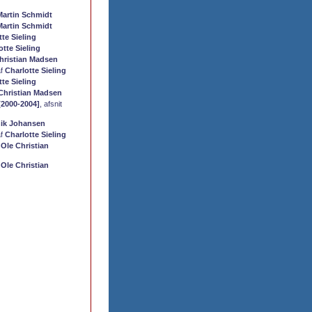
Martin Schmidt
Martin Schmidt
tte Sieling
otte Sieling
hristian Madsen
af
Charlotte Sieling
tte Sieling
Christian Madsen
[2000-2004]
, afsnit
ik Johansen
af
Charlotte Sieling
f
Ole Christian
f
Ole Christian