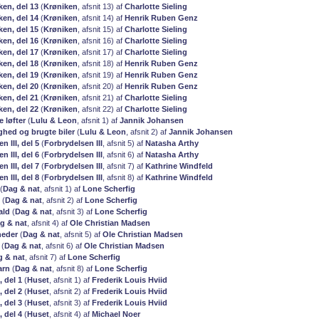
ken, del 13
(
Krøniken
, afsnit 13) af
Charlotte Sieling
ken, del 14
(
Krøniken
, afsnit 14) af
Henrik Ruben Genz
ken, del 15
(
Krøniken
, afsnit 15) af
Charlotte Sieling
ken, del 16
(
Krøniken
, afsnit 16) af
Charlotte Sieling
ken, del 17
(
Krøniken
, afsnit 17) af
Charlotte Sieling
ken, del 18
(
Krøniken
, afsnit 18) af
Henrik Ruben Genz
ken, del 19
(
Krøniken
, afsnit 19) af
Henrik Ruben Genz
ken, del 20
(
Krøniken
, afsnit 20) af
Henrik Ruben Genz
ken, del 21
(
Krøniken
, afsnit 21) af
Charlotte Sieling
ken, del 22
(
Krøniken
, afsnit 22) af
Charlotte Sieling
e løfter
(
Lulu & Leon
, afsnit 1) af
Jannik Johansen
ghed og brugte biler
(
Lulu & Leon
, afsnit 2) af
Jannik Johansen
n III, del 5
(
Forbrydelsen III
, afsnit 5) af
Natasha Arthy
n III, del 6
(
Forbrydelsen III
, afsnit 6) af
Natasha Arthy
n III, del 7
(
Forbrydelsen III
, afsnit 7) af
Kathrine Windfeld
n III, del 8
(
Forbrydelsen III
, afsnit 8) af
Kathrine Windfeld
(
Dag & nat
, afsnit 1) af
Lone Scherfig
(
Dag & nat
, afsnit 2) af
Lone Scherfig
ald
(
Dag & nat
, afsnit 3) af
Lone Scherfig
g & nat
, afsnit 4) af
Ole Christian Madsen
eder
(
Dag & nat
, afsnit 5) af
Ole Christian Madsen
(
Dag & nat
, afsnit 6) af
Ole Christian Madsen
g & nat
, afsnit 7) af
Lone Scherfig
arn
(
Dag & nat
, afsnit 8) af
Lone Scherfig
, del 1
(
Huset
, afsnit 1) af
Frederik Louis Hviid
, del 2
(
Huset
, afsnit 2) af
Frederik Louis Hviid
, del 3
(
Huset
, afsnit 3) af
Frederik Louis Hviid
, del 4
(
Huset
, afsnit 4) af
Michael Noer