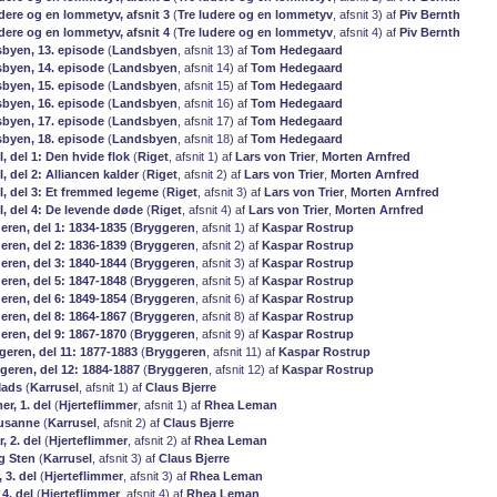
udere og en lommetyv, afsnit 3
(
Tre ludere og en lommetyv
, afsnit 3) af
Piv Bernth
udere og en lommetyv, afsnit 4
(
Tre ludere og en lommetyv
, afsnit 4) af
Piv Bernth
sbyen, 13. episode
(
Landsbyen
, afsnit 13) af
Tom Hedegaard
sbyen, 14. episode
(
Landsbyen
, afsnit 14) af
Tom Hedegaard
sbyen, 15. episode
(
Landsbyen
, afsnit 15) af
Tom Hedegaard
sbyen, 16. episode
(
Landsbyen
, afsnit 16) af
Tom Hedegaard
sbyen, 17. episode
(
Landsbyen
, afsnit 17) af
Tom Hedegaard
sbyen, 18. episode
(
Landsbyen
, afsnit 18) af
Tom Hedegaard
 I, del 1: Den hvide flok
(
Riget
, afsnit 1) af
Lars von Trier
,
Morten Arnfred
I, del 2: Alliancen kalder
(
Riget
, afsnit 2) af
Lars von Trier
,
Morten Arnfred
 I, del 3: Et fremmed legeme
(
Riget
, afsnit 3) af
Lars von Trier
,
Morten Arnfred
 I, del 4: De levende døde
(
Riget
, afsnit 4) af
Lars von Trier
,
Morten Arnfred
eren, del 1: 1834-1835
(
Bryggeren
, afsnit 1) af
Kaspar Rostrup
eren, del 2: 1836-1839
(
Bryggeren
, afsnit 2) af
Kaspar Rostrup
eren, del 3: 1840-1844
(
Bryggeren
, afsnit 3) af
Kaspar Rostrup
eren, del 5: 1847-1848
(
Bryggeren
, afsnit 5) af
Kaspar Rostrup
eren, del 6: 1849-1854
(
Bryggeren
, afsnit 6) af
Kaspar Rostrup
eren, del 8: 1864-1867
(
Bryggeren
, afsnit 8) af
Kaspar Rostrup
eren, del 9: 1867-1870
(
Bryggeren
, afsnit 9) af
Kaspar Rostrup
geren, del 11: 1877-1883
(
Bryggeren
, afsnit 11) af
Kaspar Rostrup
geren, del 12: 1884-1887
(
Bryggeren
, afsnit 12) af
Kaspar Rostrup
Mads
(
Karrusel
, afsnit 1) af
Claus Bjerre
r, 1. del
(
Hjerteflimmer
, afsnit 1) af
Rhea Leman
usanne
(
Karrusel
, afsnit 2) af
Claus Bjerre
r, 2. del
(
Hjerteflimmer
, afsnit 2) af
Rhea Leman
g Sten
(
Karrusel
, afsnit 3) af
Claus Bjerre
, 3. del
(
Hjerteflimmer
, afsnit 3) af
Rhea Leman
 4. del
(
Hjerteflimmer
, afsnit 4) af
Rhea Leman