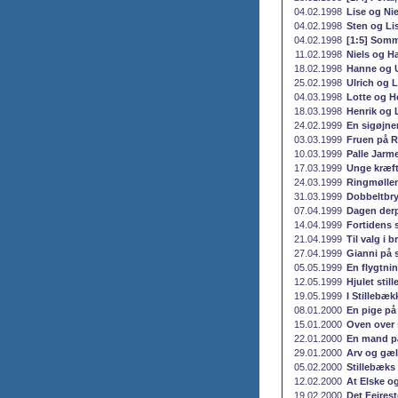
04.02.1998
Lise og Nie
04.02.1998
Sten og Li
04.02.1998
[1:5] Somme
11.02.1998
Niels og H
18.02.1998
Hanne og U
25.02.1998
Ulrich og L
04.03.1998
Lotte og H
18.03.1998
Henrik og 
24.02.1999
En sigøjne
03.03.1999
Fruen på 
10.03.1999
Palle Jarm
17.03.1999
Unge kræft
24.03.1999
Ringmøllen
31.03.1999
Dobbeltbry
07.04.1999
Dagen der
14.04.1999
Fortidens 
21.04.1999
Til valg i 
27.04.1999
Gianni på s
05.05.1999
En flygtni
12.05.1999
Hjulet still
19.05.1999
I Stillebæ
08.01.2000
En pige på
15.01.2000
Oven over 
22.01.2000
En mand p
29.01.2000
Arv og gæ
05.02.2000
Stillebæks 
12.02.2000
At Elske o
19.02.2000
Det Fejres