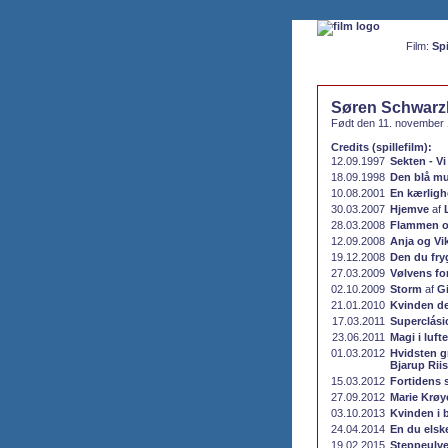
Film:
Spi
Søren Schwarz
Født den 11. november 
Credits (spillefilm):
12.09.1997
Sekten - Vi
18.09.1998
Den blå m
10.08.2001
En kærligh
30.03.2007
Hjemve
af
28.03.2008
Flammen o
12.09.2008
Anja og Vi
19.12.2008
Den du fry
27.03.2009
Vølvens fo
02.10.2009
Storm
af
G
21.01.2010
Kvinden d
17.03.2011
Superclási
23.06.2011
Magi i luft
01.03.2012
Hvidsten g
Bjarup Riis
15.03.2012
Fortidens 
27.09.2012
Marie Krøy
03.10.2013
Kvinden i 
24.04.2014
En du elsk
19.02.2015
Steppeulv