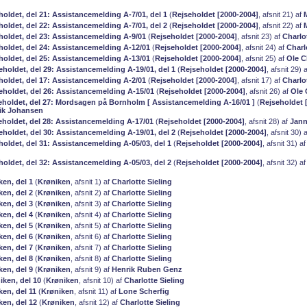
holdet, del 21: Assistancemelding A-7/01, del 1
(
Rejseholdet [2000-2004]
, afsnit 21) af
holdet, del 22: Assistancemelding A-7/01, del 2
(
Rejseholdet [2000-2004]
, afsnit 22) af
eholdet, del 23: Assistancemelding A-9/01
(
Rejseholdet [2000-2004]
, afsnit 23) af
Charlo
eholdet, del 24: Assistancemelding A-12/01
(
Rejseholdet [2000-2004]
, afsnit 24) af
Charl
eholdet, del 25: Assistancemelding A-13/01
(
Rejseholdet [2000-2004]
, afsnit 25) af
Ole C
eholdet, del 29: Assistancemelding A-19/01, del 1
(
Rejseholdet [2000-2004]
, afsnit 29) 
eholdet, del 17: Assistancemelding A-2/01
(
Rejseholdet [2000-2004]
, afsnit 17) af
Charlo
seholdet, del 26: Assistancemelding A-15/01
(
Rejseholdet [2000-2004]
, afsnit 26) af
Ole 
seholdet, del 27: Mordsagen på Bornholm [ Assistancemelding A-16/01 ]
(
Rejseholdet 
ik Johansen
seholdet, del 28: Assistancemelding A-17/01
(
Rejseholdet [2000-2004]
, afsnit 28) af
Jann
eholdet, del 30: Assistancemelding A-19/01, del 2
(
Rejseholdet [2000-2004]
, afsnit 30) 
holdet, del 31: Assistancemelding A-05/03, del 1
(
Rejseholdet [2000-2004]
, afsnit 31) a
holdet, del 32: Assistancemelding A-05/03, del 2
(
Rejseholdet [2000-2004]
, afsnit 32) a
ken, del 1
(
Krøniken
, afsnit 1) af
Charlotte Sieling
ken, del 2
(
Krøniken
, afsnit 2) af
Charlotte Sieling
ken, del 3
(
Krøniken
, afsnit 3) af
Charlotte Sieling
ken, del 4
(
Krøniken
, afsnit 4) af
Charlotte Sieling
ken, del 5
(
Krøniken
, afsnit 5) af
Charlotte Sieling
ken, del 6
(
Krøniken
, afsnit 6) af
Charlotte Sieling
ken, del 7
(
Krøniken
, afsnit 7) af
Charlotte Sieling
ken, del 8
(
Krøniken
, afsnit 8) af
Charlotte Sieling
ken, del 9
(
Krøniken
, afsnit 9) af
Henrik Ruben Genz
iken, del 10
(
Krøniken
, afsnit 10) af
Charlotte Sieling
ken, del 11
(
Krøniken
, afsnit 11) af
Lone Scherfig
ken, del 12
(
Krøniken
, afsnit 12) af
Charlotte Sieling