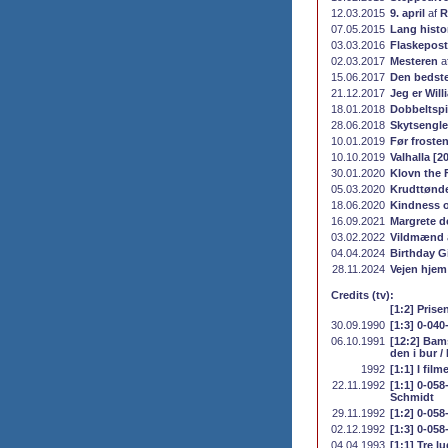
12.03.2015
9. april
af
R
07.05.2015
Lang histor
03.03.2016
Flaskepost
02.03.2017
Mesteren
a
15.06.2017
Den bedst
21.12.2017
Jeg er Will
18.01.2018
Dobbeltspi
28.06.2018
Skytsengle
10.01.2019
Før froste
10.10.2019
Valhalla [2
30.01.2020
Klovn the 
05.03.2020
Krudttønd
18.06.2020
Kindness o
16.09.2021
Margrete d
03.02.2022
Vildmænd
04.04.2024
Birthday Gi
28.11.2024
Vejen hjem
Credits (tv):
[1:2] Prise
30.09.1990
[1:3] 0-04
06.10.1991
[12:2] Bam
den i bur 
1992
[1:1] I fil
22.11.1992
[1:1] 0-05
Schmidt
29.11.1992
[1:2] 0-05
02.12.1992
[1:3] 0-058
04.04.1993
[1:1] Tre l