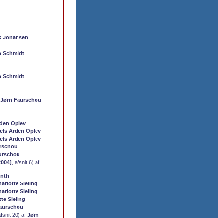
k Johansen
n Schmidt
n Schmidt
f
Jørn Faurschou
rden Oplev
iels Arden Oplev
iels Arden Oplev
rschou
urschou
2004]
, afsnit 6) af
inth
arlotte Sieling
arlotte Sieling
tte Sieling
aurschou
afsnit 20) af
Jørn