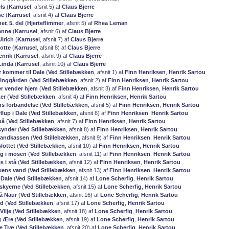
ls
(
Karrusel
, afsnit 5) af
Claus Bjerre
se
(
Karrusel
, afsnit 4) af
Claus Bjerre
r, 5. del
(
Hjerteflimmer
, afsnit 5) af
Rhea Leman
anne
(
Karrusel
, afsnit 6) af
Claus Bjerre
lrich
(
Karrusel
, afsnit 7) af
Claus Bjerre
otte
(
Karrusel
, afsnit 8) af
Claus Bjerre
enrik
(
Karrusel
, afsnit 9) af
Claus Bjerre
Linda
(
Karrusel
, afsnit 10) af
Claus Bjerre
r kommer til Dale
(
Ved Stillebækken
, afsnit 1) af
Finn Henriksen
,
Henrik Sartou
Ringgården
(
Ved Stillebækken
, afsnit 2) af
Finn Henriksen
,
Henrik Sartou
er vender hjem
(
Ved Stillebækken
, afsnit 3) af
Finn Henriksen
,
Henrik Sartou
er
(
Ved Stillebækken
, afsnit 4) af
Finn Henriksen
,
Henrik Sartou
s forbandelse
(
Ved Stillebækken
, afsnit 5) af
Finn Henriksen
,
Henrik Sartou
llup i Dale
(
Ved Stillebækken
, afsnit 6) af
Finn Henriksen
,
Henrik Sartou
på
(
Ved Stillebækken
, afsnit 7) af
Finn Henriksen
,
Henrik Sartou
synder
(
Ved Stillebækken
, afsnit 8) af
Finn Henriksen
,
Henrik Sartou
brandkassen
(
Ved Stillebækken
, afsnit 9) af
Finn Henriksen
,
Henrik Sartou
lottet
(
Ved Stillebækken
, afsnit 10) af
Finn Henriksen
,
Henrik Sartou
ng i mosen
(
Ved Stillebækken
, afsnit 11) af
Finn Henriksen
,
Henrik Sartou
es i stå
(
Ved Stillebækken
, afsnit 12) af
Finn Henriksen
,
Henrik Sartou
kkens vand
(
Ved Stillebækken
, afsnit 13) af
Finn Henriksen
,
Henrik Sartou
 Dale
(
Ved Stillebækken
, afsnit 14) af
Lone Scherfig
,
Henrik Sartou
skyerne
(
Ved Stillebækken
, afsnit 15) af
Lone Scherfig
,
Henrik Sartou
å Naur
(
Ved Stillebækken
, afsnit 16) af
Lone Scherfig
,
Henrik Sartou
ld
(
Ved Stillebækken
, afsnit 17) af
Lone Scherfig
,
Henrik Sartou
Vilje
(
Ved Stillebækken
, afsnit 18) af
Lone Scherfig
,
Henrik Sartou
g Ære
(
Ved Stillebækken
, afsnit 19) af
Lone Scherfig
,
Henrik Sartou
te Træ
(
Ved Stillebækken
, afsnit 20) af
Lone Scherfig
,
Henrik Sartou