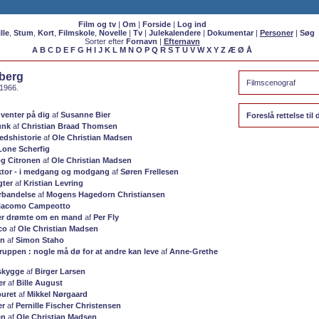
Film og tv
|
Om
|
Forside
|
Log ind
lle
,
Stum
,
Kort
,
Filmskole
,
Novelle
|
Tv
|
Julekalendere
|
Dokumentar
|
Personer
|
Søg
Sorter efter
Fornavn
|
Efternavn
A
B
C
D
E
F
G
H
I
J
K
L
M
N
O
P
Q
R
S
T
U
V
W
X
Y
Z
Æ
Ø
Å
berg
Filmscenograf
1966.
 venter på dig
af
Susanne Bier
Foreslå rettelse ti
unk
af
Christian Braad Thomsen
edshistorie
af
Ole Christian Madsen
Lone Scherfig
g Citronen
af
Ole Christian Madsen
ktor - i medgang og modgang
af
Søren Frellesen
gter
af
Kristian Levring
rbandelse
af
Mogens Hagedorn Christiansen
iacomo Campeotto
er drømte om en mand
af
Per Fly
co
af
Ole Christian Madsen
en
af
Simon Staho
ruppen : nogle må dø for at andre kan leve
af
Anne-Grethe
skygge
af
Birger Larsen
er
af
Bille August
buret
af
Mikkel Nørgaard
er
af
Pernille Fischer Christensen
en
af
Ole Christian Madsen