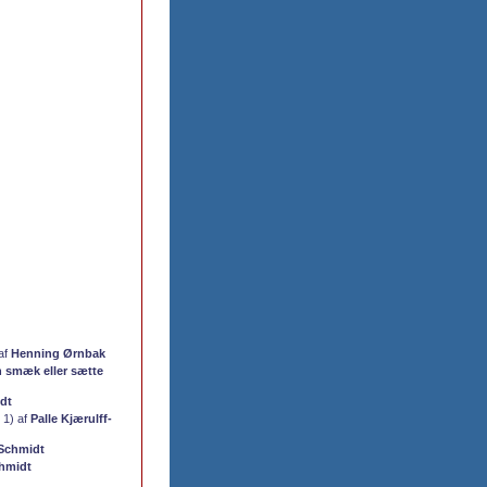
 af
Henning Ørnbak
n smæk eller sætte
idt
t 1) af
Palle Kjærulff-
-Schmidt
chmidt