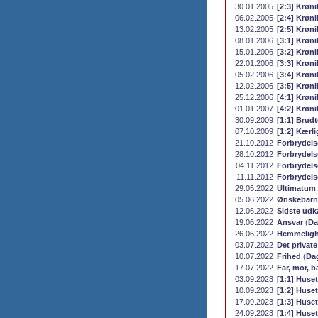
30.01.2005
[2:3] Krøni
06.02.2005
[2:4] Krøni
13.02.2005
[2:5] Krøni
08.01.2006
[3:1] Krøni
15.01.2006
[3:2] Krøni
22.01.2006
[3:3] Krøni
05.02.2006
[3:4] Krøni
12.02.2006
[3:5] Krøni
25.12.2006
[4:1] Krøni
01.01.2007
[4:2] Krøni
30.09.2009
[1:1] Brudt
07.10.2009
[1:2] Kærli
21.10.2012
Forbrydelse
28.10.2012
Forbrydelse
04.11.2012
Forbrydelse
11.11.2012
Forbrydelse
29.05.2022
Ultimatum
05.06.2022
Ønskebarn
12.06.2022
Sidste udk
19.06.2022
Ansvar
(
Da
26.06.2022
Hemmeligh
03.07.2022
Det private
10.07.2022
Frihed
(
Da
17.07.2022
Far, mor, b
03.09.2023
[1:1] Huset
10.09.2023
[1:2] Huset
17.09.2023
[1:3] Huset
24.09.2023
[1:4] Huset