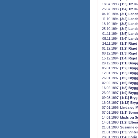
18.04.1993
[1:3] Tre l
25.04.1993
[1:4] Tre l
04.10.1994
[3:1] Land
11.10.1994
[3:2] Land
18.10.1994
[3:3] Land
25.10.1994
[3:4] Land
01.11.1994
[3:5] Land
08.11.1994
[3:6] Land
24.11.1994
[1:1] Riget
01.12.1994
[1:2] Riget 
08.12.1994
[1:3] Riget
15.12.1994
[1:4] Riget
29.12.1996
[1:1] Brygg
05.01.1997
[1:2] Brygg
12.01.1997
[1:3] Brygg
26.01.1997
[1:5] Brygg
02.02.1997
[1:6] Brygg
16.02.1997
[1:8] Brygg
23.02.1997
[1:9] Brygg
09.03.1997
[1:11] Bryg
16.03.1997
[1:12] Bryg
07.01.1998
Linda og 
07.01.1998
[1:1] Somme
14.01.1998
Mads og S
14.01.1998
[1:2] Efterå
21.01.1998
Susanne o
21.01.1998
[1:3] Vinter
28.01.1998
[1:4] Forår,