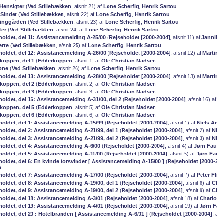
Hensigter
(
Ved Stillebækken
, afsnit 21) af
Lone Scherfig
,
Henrik Sartou
 Sindet
(
Ved Stillebækken
, afsnit 22) af
Lone Scherfig
,
Henrik Sartou
Ringgården
(
Ved Stillebækken
, afsnit 23) af
Lone Scherfig
,
Henrik Sartou
ter
(
Ved Stillebækken
, afsnit 24) af
Lone Scherfig
,
Henrik Sartou
eholdet, del 11: Assistancemelding A-25/00
(
Rejseholdet [2000-2004]
, afsnit 11) af
Janni
erte
(
Ved Stillebækken
, afsnit 25) af
Lone Scherfig
,
Henrik Sartou
eholdet, del 12: Assistancemelding A-26/00
(
Rejseholdet [2000-2004]
, afsnit 12) af
Marti
rkoppen, del 1
(
Edderkoppen
, afsnit 1) af
Ole Christian Madsen
bne
(
Ved Stillebækken
, afsnit 26) af
Lone Scherfig
,
Henrik Sartou
eholdet, del 13: Assistancemelding A-28/00
(
Rejseholdet [2000-2004]
, afsnit 13) af
Marti
rkoppen, del 2
(
Edderkoppen
, afsnit 2) af
Ole Christian Madsen
rkoppen, del 3
(
Edderkoppen
, afsnit 3) af
Ole Christian Madsen
holdet, del 16: Assistancemelding A-31/00, del 2
(
Rejseholdet [2000-2004]
, afsnit 16) a
rkoppen, del 5
(
Edderkoppen
, afsnit 5) af
Ole Christian Madsen
rkoppen, del 6
(
Edderkoppen
, afsnit 6) af
Ole Christian Madsen
eholdet, del 1: Assistancemelding A-15/99
(
Rejseholdet [2000-2004]
, afsnit 1) af
Niels A
holdet, del 2: Assistancemelding A-21/99, del 1
(
Rejseholdet [2000-2004]
, afsnit 2) af
N
holdet, del 3: Assistancemelding A-21/99, del 2
(
Rejseholdet [2000-2004]
, afsnit 3) af
N
eholdet, del 4: Assistancemelding A-6/00
(
Rejseholdet [2000-2004]
, afsnit 4) af
Jørn Fau
eholdet, del 5: Assistancemelding A-11/00
(
Rejseholdet [2000-2004]
, afsnit 5) af
Jørn Fa
holdet, del 6: En kvinde forsvinder [ Assistancemelding A-15/00 ]
(
Rejseholdet [2000-
h
eholdet, del 7: Assistancemelding A-17/00
(
Rejseholdet [2000-2004]
, afsnit 7) af
Peter Fl
holdet, del 8: Assistancemelding A-19/00, del 1
(
Rejseholdet [2000-2004]
, afsnit 8) af
Ch
holdet, del 9: Assistancemelding A-19/00, del 2
(
Rejseholdet [2000-2004]
, afsnit 9) af
Ch
eholdet, del 18: Assistancemelding A-3/01
(
Rejseholdet [2000-2004]
, afsnit 18) af
Charlo
eholdet, del 19: Assistancemelding A-4/01
(
Rejseholdet [2000-2004]
, afsnit 19) af
Jørn F
holdet, del 20 : Hotelbranden [ Assistancemelding A-6/01 ]
(
Rejseholdet [2000-2004]
, 