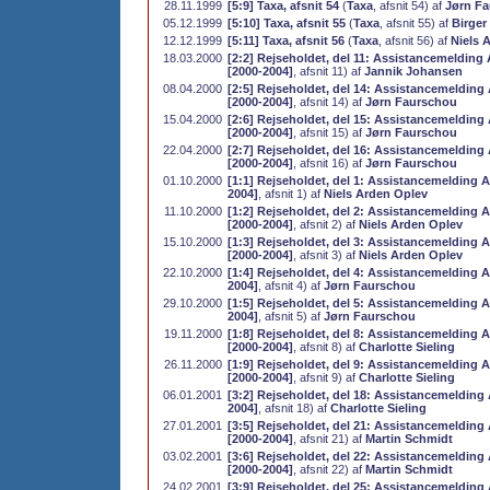
28.11.1999
[5:9] Taxa, afsnit 54
(
Taxa
, afsnit 54) af
Jørn F
05.12.1999
[5:10] Taxa, afsnit 55
(
Taxa
, afsnit 55) af
Birger
12.12.1999
[5:11] Taxa, afsnit 56
(
Taxa
, afsnit 56) af
Niels 
18.03.2000
[2:2] Rejseholdet, del 11: Assistancemelding 
[2000-2004]
, afsnit 11) af
Jannik Johansen
08.04.2000
[2:5] Rejseholdet, del 14: Assistancemelding 
[2000-2004]
, afsnit 14) af
Jørn Faurschou
15.04.2000
[2:6] Rejseholdet, del 15: Assistancemelding 
[2000-2004]
, afsnit 15) af
Jørn Faurschou
22.04.2000
[2:7] Rejseholdet, del 16: Assistancemelding 
[2000-2004]
, afsnit 16) af
Jørn Faurschou
01.10.2000
[1:1] Rejseholdet, del 1: Assistancemelding A
2004]
, afsnit 1) af
Niels Arden Oplev
11.10.2000
[1:2] Rejseholdet, del 2: Assistancemelding A-
[2000-2004]
, afsnit 2) af
Niels Arden Oplev
15.10.2000
[1:3] Rejseholdet, del 3: Assistancemelding A-
[2000-2004]
, afsnit 3) af
Niels Arden Oplev
22.10.2000
[1:4] Rejseholdet, del 4: Assistancemelding A
2004]
, afsnit 4) af
Jørn Faurschou
29.10.2000
[1:5] Rejseholdet, del 5: Assistancemelding A
2004]
, afsnit 5) af
Jørn Faurschou
19.11.2000
[1:8] Rejseholdet, del 8: Assistancemelding A-
[2000-2004]
, afsnit 8) af
Charlotte Sieling
26.11.2000
[1:9] Rejseholdet, del 9: Assistancemelding A-
[2000-2004]
, afsnit 9) af
Charlotte Sieling
06.01.2001
[3:2] Rejseholdet, del 18: Assistancemelding 
2004]
, afsnit 18) af
Charlotte Sieling
27.01.2001
[3:5] Rejseholdet, del 21: Assistancemelding A
[2000-2004]
, afsnit 21) af
Martin Schmidt
03.02.2001
[3:6] Rejseholdet, del 22: Assistancemelding A
[2000-2004]
, afsnit 22) af
Martin Schmidt
24.02.2001
[3:9] Rejseholdet, del 25: Assistancemelding 