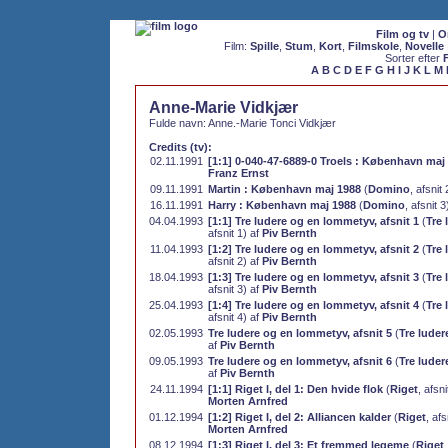
Film og tv
|
O
Film:
Spille
,
Stum
,
Kort
,
Filmskole
,
Novelle
Sorter efter
A
B
C
D
E
F
G
H
I
J
K
L
M
Anne-Marie Vidkjær
Fulde navn: Anne.-Marie Tonci Vidkjær
Credits (tv):
02.11.1991
[1:1] 0-040-47-6889-0 Troels : København maj
Franz Ernst
09.11.1991
Martin : København maj 1988
(
Domino
, afsnit
16.11.1991
Harry : København maj 1988
(
Domino
, afsnit 3
04.04.1993
[1:1] Tre ludere og en lommetyv, afsnit 1
(
Tre
afsnit 1) af
Piv Bernth
11.04.1993
[1:2] Tre ludere og en lommetyv, afsnit 2
(
Tre
afsnit 2) af
Piv Bernth
18.04.1993
[1:3] Tre ludere og en lommetyv, afsnit 3
(
Tre
afsnit 3) af
Piv Bernth
25.04.1993
[1:4] Tre ludere og en lommetyv, afsnit 4
(
Tre
afsnit 4) af
Piv Bernth
02.05.1993
Tre ludere og en lommetyv, afsnit 5
(
Tre lude
af
Piv Bernth
09.05.1993
Tre ludere og en lommetyv, afsnit 6
(
Tre lude
af
Piv Bernth
24.11.1994
[1:1] Riget I, del 1: Den hvide flok
(
Riget
, afsni
Morten Arnfred
01.12.1994
[1:2] Riget I, del 2: Alliancen kalder
(
Riget
, afs
Morten Arnfred
08.12.1994
[1:3] Riget I, del 3: Et fremmed legeme
(
Riget