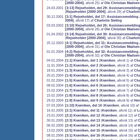
[2000-2004]
, afsnit 25) af
Ole Christian Madsen
24.03.2001
[3:13] Rejseholdet, del 29: Assistancemelding
(
Rejseholdet [2000-2004]
, afsnit 29) af
Charlott
30.12.2001
[3:1] Rejseholdet, del 17: Assistancemelding 
2004]
, afsnit 17) af
Charlotte Sieling
03.03.2002
[3:10] Rejseholdet, del 26: Assistancemeldin
[2000-2004]
, afsnit 26) af
Ole Christian Madsen
01.04.2002
[3:14] Rejseholdet, del 30: Assistancemelding
(
Rejseholdet [2000-2004]
, afsnit 30) af
Charlott
25.12.2003
[4:1] Rejseholdet, del 31: Assistancemelding 
[2000-2004]
, afsnit 31) af
Ole Christian Madsen
01.01.2004
[4:2] Rejseholdet, del 32: Assistancemelding 
[2000-2004]
, afsnit 32) af
Ole Christian Madsen
04.01.2004
[1:1] Krøniken, del 1
(
Krøniken
, afsnit 1) af
Cha
11.01.2004
[1:2] Krøniken, del 2
(
Krøniken
, afsnit 2) af
Cha
18.01.2004
[1:3] Krøniken, del 3
(
Krøniken
, afsnit 3) af
Cha
25.01.2004
[1:4] Krøniken, del 4
(
Krøniken
, afsnit 4) af
Cha
01.02.2004
[1:5] Krøniken, del 5
(
Krøniken
, afsnit 5) af
Cha
08.02.2004
[1:6] Krøniken, del 6
(
Krøniken
, afsnit 6) af
Cha
15.02.2004
[1:7] Krøniken, del 7
(
Krøniken
, afsnit 7) af
Cha
15.02.2004
[1:8] Krøniken, del 8
(
Krøniken
, afsnit 8) af
Cha
29.02.2004
[1:9] Krøniken, del 9
(
Krøniken
, afsnit 9) af
Hen
07.03.2004
[1:10] Krøniken, del 10
(
Krøniken
, afsnit 10) af
16.01.2005
[2:1] Krøniken, del 11
(
Krøniken
, afsnit 11) af
L
23.01.2005
[2:2] Krøniken, del 12
(
Krøniken
, afsnit 12) af
C
30.01.2005
[2:3] Krøniken, del 13
(
Krøniken
, afsnit 13) af
C
06.02.2005
[2:4] Krøniken, del 14
(
Krøniken
, afsnit 14) af
H
13.02.2005
[2:5] Krøniken, del 15
(
Krøniken
, afsnit 15) af
C
08.01.2006
[3:1] Krøniken, del 16
(
Krøniken
, afsnit 16) af
C