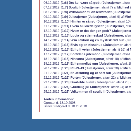
06.12.2012
[1:6] Det ku' være så godt
(
Julestjerner
, afsnit
07.12.2012
[1:7] Souljul
(
Julestjerner
, afsnit 7) af
Michael 
08.12.2012
[1:8] Velkommen til observatoriet
(
Julestjerne
09.12.2012
[1:9] Julestjerner
(
Julestjerner
, afsnit 9) af
Mic
10.12.2012
[1:10] Himlen er så rød
(
Julestjerner
, afsnit 10
11.12.2012
[1:11] Hvem slukkede lyset?
(
Julestjerner
, afs
12.12.2012
[1:12] Hvem er det der gør godt?
(
Julestjerne
13.12.2012
[1:13] Lucia og stjerneskud
(
Julestjerner
, afsn
14.12.2012
[1:14] Vera i aktion og en mystisk rød hue
(
Ju
15.12.2012
[1:15] Elvis og en nissehue
(
Julestjerner
, afsn
16.12.2012
[1:16] Et hul i vejen
(
Julestjerner
, afsnit 16) af
17.12.2012
[1:17] Fortidens julemand
(
Julestjerner
, afsni
18.12.2012
[1:18] Nisserne
(
Julestjerner
, afsnit 18) af
Mich
19.12.2012
[1:19] Et hemmeligt rum
(
Julestjerner
, afsnit 1
20.12.2012
[1:20] PE-PA-PI
(
Julestjerner
, afsnit 20) af
Mich
21.12.2012
[1:21] En afsløring og et sort hul
(
Julestjerner
22.12.2012
[1:22] Porten
(
Julestjerner
, afsnit 22) af
Michae
23.12.2012
[1:23] Brorfelde hullet
(
Julestjerner
, afsnit 23)
24.12.2012
[1:24] Glædelig jul
(
Julestjerner
, afsnit 24) af
M
25.12.2012
[1:25] Velkommen til souljul!
(
Julestjerner
, af
Anden information:
Oprettet d. 18.10.2008
Senest redigeret d. 18.11.2010