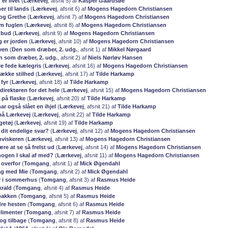
 er livet
(
Lærkevej
, afsnit 5) af
Kasper Gaardsøe
er til lands
(
Lærkevej
, afsnit 6) af
Mogens Hagedorn Christiansen
 og Grethe
(
Lærkevej
, afsnit 7) af
Mogens Hagedorn Christiansen
om fuglen
(
Lærkevej
, afsnit 8) af
Mogens Hagedorn Christiansen
. bud
(
Lærkevej
, afsnit 9) af
Mogens Hagedorn Christiansen
ig er jorden
(
Lærkevej
, afsnit 10) af
Mogens Hagedorn Christiansen
oven
(
Den som dræber, 2. udg.
, afsnit 1) af
Mikkel Nørgaard
n som dræber, 2. udg.
, afsnit 2) af
Niels Nørløv Hansen
lle fede kælegris
(
Lærkevej
, afsnit 16) af
Mogens Hagedorn Christiansen
række stilhed
(
Lærkevej
, afsnit 17) af
Tilde Harkamp
 fyr
(
Lærkevej
, afsnit 18) af
Tilde Harkamp
direktøren for det hele
(
Lærkevej
, afsnit 15) af
Mogens Hagedorn Christiansen
 på flaske
(
Lærkevej
, afsnit 20) af
Tilde Harkamp
har også slået en ihjel
(
Lærkevej
, afsnit 21) af
Tilde Harkamp
 på Lærkevej
(
Lærkevej
, afsnit 22) af
Tilde Harkamp
egetøj
(
Lærkevej
, afsnit 19) af
Tilde Harkamp
t dit endelige svar?
(
Lærkevej
, afsnit 12) af
Mogens Hagedorn Christiansen
hviskeren
(
Lærkevej
, afsnit 13) af
Mogens Hagedorn Christiansen
ære at se så frelst ud
(
Lærkevej
, afsnit 14) af
Mogens Hagedorn Christiansen
 nogen I skal af med?
(
Lærkevej
, afsnit 11) af
Mogens Hagedorn Christiansen
 overfor
(
Tomgang
, afsnit 1) af
Mick Øgendahl
ag med Mie
(
Tomgang
, afsnit 2) af
Mick Øgendahl
ur i sommerhus
(
Tomgang
, afsnit 3) af
Rasmus Heide
krald
(
Tomgang
, afsnit 4) af
Rasmus Heide
 pakken
(
Tomgang
, afsnit 5) af
Rasmus Heide
dre hesten
(
Tomgang
, afsnit 6) af
Rasmus Heide
limenter
(
Tomgang
, afsnit 7) af
Rasmus Heide
og tilbage
(
Tomgang
, afsnit 8) af
Rasmus Heide