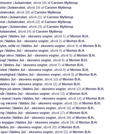
mission
(
Juleønsket
, afsnit 18) af
Carsten Myllerup
otte
(
Juleønsket
, afsnit 19) af
Carsten Myllerup
uleønsket
, afsnit 20) af
Carsten Myllerup
yrken
(
Juleønsket
, afsnit 21) af
Carsten Myllerup
tet
(
Juleønsket
, afsnit 22) af
Carsten Myllerup
opgør
(
Juleønsket
, afsnit 23) af
Carsten Myllerup
Juleønsket
, afsnit 24) af
Carsten Myllerup
ogter
(
Valdes Jul - skovens vogter
, afsnit 1) af
Morten B.H.
ren
(
Valdes Jul - skovens vogter
, afsnit 2) af
Morten B.H.
ybe, stille ro
(
Valdes Jul - skovens vogter
, afsnit 3) af
Morten B.H.
ge
(
Valdes Jul - skovens vogter
, afsnit 4) af
Morten B.H.
ige skov
(
Valdes Jul - skovens vogter
, afsnit 5) af
Morten B.H.
segl
(
Valdes Jul - skovens vogter
, afsnit 6) af
Morten B.H.
er
(
Valdes Jul - skovens vogter
, afsnit 7) af
Morten B.H.
vitet
(
Valdes Jul - skovens vogter
, afsnit 8) af
Morten B.H.
mmelighed
(
Valdes Jul - skovens vogter
, afsnit 9) af
Morten B.H.
Valdes Jul - skovens vogter
, afsnit 10) af
Morten B.H.
Valdes Jul - skovens vogter
, afsnit 11) af
Morten B.H.
fejre jul alene
(
Valdes Jul - skovens vogter
, afsnit 12) af
Morten B.H.
måt
(
Valdes Jul - skovens vogter
, afsnit 13) af
Morten B.H.
e mand i byen
(
Valdes Jul - skovens vogter
, afsnit 14) af
Morten B.H.
 og væsner
(
Valdes Jul - skovens vogter
, afsnit 15) af
Morten B.H.
temmer
(
Valdes Jul - skovens vogter
, afsnit 16) af
Morten B.H.
drig
(
Valdes Jul - skovens vogter
, afsnit 17) af
Morten B.H.
enneske
(
Valdes Jul - skovens vogter
, afsnit 18) af
Morten B.H.
 brygger
(
Valdes Jul - skovens vogter
, afsnit 19) af
Morten B.H.
Valdes Jul - skovens vogter
, afsnit 20) af
Morten B.H.
 spor
(
Valdes Jul - skovens vogter
, afsnit 21) af
Morten B.H.