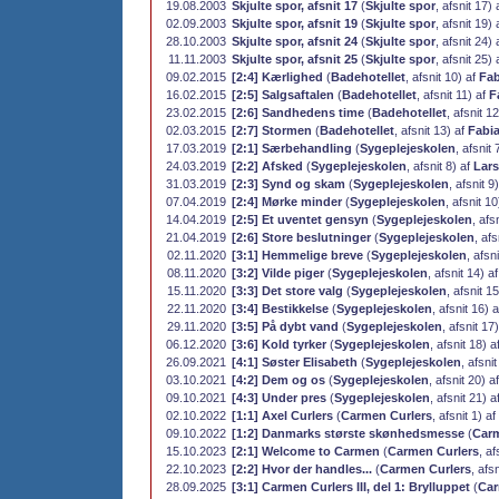
19.08.2003
Skjulte spor, afsnit 17
(
Skjulte spor
, afsnit 17)
02.09.2003
Skjulte spor, afsnit 19
(
Skjulte spor
, afsnit 19)
28.10.2003
Skjulte spor, afsnit 24
(
Skjulte spor
, afsnit 24)
11.11.2003
Skjulte spor, afsnit 25
(
Skjulte spor
, afsnit 25)
09.02.2015
[2:4] Kærlighed
(
Badehotellet
, afsnit 10) af
Fab
16.02.2015
[2:5] Salgsaftalen
(
Badehotellet
, afsnit 11) af
F
23.02.2015
[2:6] Sandhedens time
(
Badehotellet
, afsnit 1
02.03.2015
[2:7] Stormen
(
Badehotellet
, afsnit 13) af
Fabi
17.03.2019
[2:1] Særbehandling
(
Sygeplejeskolen
, afsnit 
24.03.2019
[2:2] Afsked
(
Sygeplejeskolen
, afsnit 8) af
Lar
31.03.2019
[2:3] Synd og skam
(
Sygeplejeskolen
, afsnit 9
07.04.2019
[2:4] Mørke minder
(
Sygeplejeskolen
, afsnit 1
14.04.2019
[2:5] Et uventet gensyn
(
Sygeplejeskolen
, afs
21.04.2019
[2:6] Store beslutninger
(
Sygeplejeskolen
, afs
02.11.2020
[3:1] Hemmelige breve
(
Sygeplejeskolen
, afsn
08.11.2020
[3:2] Vilde piger
(
Sygeplejeskolen
, afsnit 14) a
15.11.2020
[3:3] Det store valg
(
Sygeplejeskolen
, afsnit 1
22.11.2020
[3:4] Bestikkelse
(
Sygeplejeskolen
, afsnit 16) 
29.11.2020
[3:5] På dybt vand
(
Sygeplejeskolen
, afsnit 17
06.12.2020
[3:6] Kold tyrker
(
Sygeplejeskolen
, afsnit 18) a
26.09.2021
[4:1] Søster Elisabeth
(
Sygeplejeskolen
, afsni
03.10.2021
[4:2] Dem og os
(
Sygeplejeskolen
, afsnit 20) a
09.10.2021
[4:3] Under pres
(
Sygeplejeskolen
, afsnit 21) a
02.10.2022
[1:1] Axel Curlers
(
Carmen Curlers
, afsnit 1) af
09.10.2022
[1:2] Danmarks største skønhedsmesse
(
Carm
15.10.2023
[2:1] Welcome to Carmen
(
Carmen Curlers
, af
22.10.2023
[2:2] Hvor der handles...
(
Carmen Curlers
, afs
28.09.2025
[3:1] Carmen Curlers III, del 1: Brylluppet
(
Car