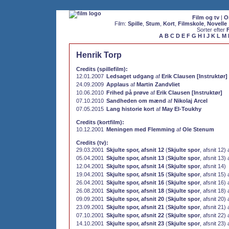
Film og tv
|
O
Film:
Spille
,
Stum
,
Kort
,
Filmskole
,
Novelle
Sorter efter
A
B
C
D
E
F
G
H
I
J
K
L
M
Henrik Torp
Credits (spillefilm):
12.01.2007
Ledsaget udgang
af
Erik Clausen [Instruktør]
24.09.2009
Applaus
af
Martin Zandvliet
10.06.2010
Frihed på prøve
af
Erik Clausen [Instruktør]
07.10.2010
Sandheden om mænd
af
Nikolaj Arcel
07.05.2015
Lang historie kort
af
May El-Toukhy
Credits (kortfilm):
10.12.2001
Meningen med Flemming
af
Ole Stenum
Credits (tv):
29.03.2001
Skjulte spor, afsnit 12
(
Skjulte spor
, afsnit 12)
05.04.2001
Skjulte spor, afsnit 13
(
Skjulte spor
, afsnit 13)
12.04.2001
Skjulte spor, afsnit 14
(
Skjulte spor
, afsnit 14)
19.04.2001
Skjulte spor, afsnit 15
(
Skjulte spor
, afsnit 15)
26.04.2001
Skjulte spor, afsnit 16
(
Skjulte spor
, afsnit 16)
26.08.2001
Skjulte spor, afsnit 18
(
Skjulte spor
, afsnit 18)
09.09.2001
Skjulte spor, afsnit 20
(
Skjulte spor
, afsnit 20)
23.09.2001
Skjulte spor, afsnit 21
(
Skjulte spor
, afsnit 21)
07.10.2001
Skjulte spor, afsnit 22
(
Skjulte spor
, afsnit 22)
14.10.2001
Skjulte spor, afsnit 23
(
Skjulte spor
, afsnit 23)