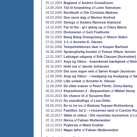
25.12.2003
Bagland
af
Anders Gustafsson
13.08.2004
Tid til forandring
af
Lotte Svendsen
04.03.2005
Nordkraft
af
Ole Christian Madsen
18.03.2005
Den store dag
af
Morten Arnfred
09.09.2005
Strings
af
Anders Rønnow Klarlund
14.10.2005
Far til fire - gi'r aldrig op
af
Claus Bjerre
04.12.2005
Dommeren
af
Gert Fredholm
09.12.2005
Bang Bang Orangutang
af
Simon Staho
27.01.2006
1:1
af
Annette K. Olesen
03.02.2006
Tempelriddernes skat
af
Kasper Barfoed
25.08.2006
Sprængfarlig bombe
af
Tomas Villum Jensen
12.01.2007
Ledsaget udgang
af
Erik Clausen [Instruktør]
19.01.2007
Anja og Viktor - brændende kærlighed
af
Niel
26.10.2007
Hvid nat
af
Jannik Johansen
13.06.2008
Det som ingen ved
af
Søren Kragh-Jacobsen
12.09.2008
Anja og Viktor - i medgang og modgang
af
Sø
14.11.2008
Lille soldat
af
Annette K. Olesen
11.09.2009
De vilde svaner
af
Peter Flinth
,
Ghita Nørby
06.02.2014
Klassefesten 2 - Begravelsen
af
Mikkel Serup
15.01.2015
En chance til
af
Susanne Bier
07.04.2016
De standhaftige
af
Lisa Ohlin
04.05.2016
En to tre nu
af
Barbara Topsøe-Rothenborg
03.11.2016
Familien Jul 2 - I nissernes land
af
Carsten Ru
06.10.2017
Sikke et cirkus : Det mystiske mysterium
af
Lo
07.11.2019
Ninna
af
Fabian Wullenweber
19.12.2019
Psykosia
af
Marie Grahtø
19.02.2024
Majas løfte
af
Fabian Wullenweber