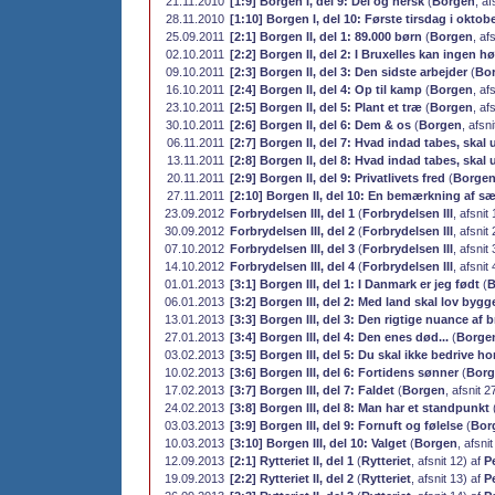
21.11.2010
[1:9] Borgen I, del 9: Del og hersk
(
Borgen
, af
28.11.2010
[1:10] Borgen I, del 10: Første tirsdag i oktob
25.09.2011
[2:1] Borgen II, del 1: 89.000 børn
(
Borgen
, af
02.10.2011
[2:2] Borgen II, del 2: I Bruxelles kan ingen hø
09.10.2011
[2:3] Borgen II, del 3: Den sidste arbejder
(
Bo
16.10.2011
[2:4] Borgen II, del 4: Op til kamp
(
Borgen
, af
23.10.2011
[2:5] Borgen II, del 5: Plant et træ
(
Borgen
, af
30.10.2011
[2:6] Borgen II, del 6: Dem & os
(
Borgen
, afsn
06.11.2011
[2:7] Borgen II, del 7: Hvad indad tabes, skal 
13.11.2011
[2:8] Borgen II, del 8: Hvad indad tabes, skal 
20.11.2011
[2:9] Borgen II, del 9: Privatlivets fred
(
Borge
27.11.2011
[2:10] Borgen II, del 10: En bemærkning af sæ
23.09.2012
Forbrydelsen III, del 1
(
Forbrydelsen III
, afsnit
30.09.2012
Forbrydelsen III, del 2
(
Forbrydelsen III
, afsnit
07.10.2012
Forbrydelsen III, del 3
(
Forbrydelsen III
, afsnit
14.10.2012
Forbrydelsen III, del 4
(
Forbrydelsen III
, afsnit
01.01.2013
[3:1] Borgen III, del 1: I Danmark er jeg født
(
B
06.01.2013
[3:2] Borgen III, del 2: Med land skal lov bygg
13.01.2013
[3:3] Borgen III, del 3: Den rigtige nuance af 
27.01.2013
[3:4] Borgen III, del 4: Den enes død...
(
Borge
03.02.2013
[3:5] Borgen III, del 5: Du skal ikke bedrive ho
10.02.2013
[3:6] Borgen III, del 6: Fortidens sønner
(
Borg
17.02.2013
[3:7] Borgen III, del 7: Faldet
(
Borgen
, afsnit 2
24.02.2013
[3:8] Borgen III, del 8: Man har et standpunkt
03.03.2013
[3:9] Borgen III, del 9: Fornuft og følelse
(
Bor
10.03.2013
[3:10] Borgen III, del 10: Valget
(
Borgen
, afsni
12.09.2013
[2:1] Rytteriet II, del 1
(
Rytteriet
, afsnit 12) af
P
19.09.2013
[2:2] Rytteriet II, del 2
(
Rytteriet
, afsnit 13) af
P