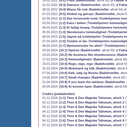
14.02.2022
[9:2] Frida
(
Badehotellet
, afsnit 52) af
Fabian 
21.02.2022
[9:3] Dametur
(
Badehotellet
, afsnit 53) af
Fabi
28.02.2022
[9:4] Weyse får nok
(
Badehotellet
, afsnit 54) a
07.03.2022
[9:5] Afsked og gensyn
(
Badehotellet
, afsnit 
02.04.2023
[1:1] Den forstenede trold
(
Troldehjertets he
03.04.2023
[1:2] Kaos i kirken
(
Troldehjertets hemmeligh
04.04.2023
[1:3] Et farligt besøg
(
Troldehjertets hemmel
05.04.2023
[1:4] Skovkonens hemmelighed
(
Troldehjert
06.04.2023
[1:5] Jagten på troldehjertet
(
Troldehjertets 
07.04.2023
[1:6] Trolden er løs
(
Troldehjertets hemmelig
08.04.2023
[1:7] Hjerteveninder for altid?
(
Troldehjertet
03.03.2024
[10:1] Hjemve
(
Badehotellet
, afsnit 56) af
Fabi
10.03.2024
[10:2] No business like showbusiness
(
Badeh
17.03.2024
[10:3] Hemmeligheder
(
Badehotellet
, afsnit 58
24.03.2024
[10:4] Regn, regn, regn
(
Badehotellet
, afsnit 5
31.03.2024
[10:5] Modstand og håb
(
Badehotellet
, afsnit 
07.04.2024
[10:6] Køb, salg og Rosita
(
Badehotellet
, afsn
14.04.2024
[10:7] Small changes
(
Badehotellet
, afsnit 62)
21.04.2024
[10:8] If you want the rainbow
(
Badehotellet
,
28.04.2024
[10:9] At komme hjem
(
Badehotellet
, afsnit 64
Credits (julekalender):
01.12.2018
[1:1] Theo & Den Magiske Talisman, afsnit 1
(
02.12.2018
[1:2] Theo & Den Magiske Talisman, afsnit 2
(
03.12.2018
[1:3] Theo & Den Magiske Talisman, afsnit 3
(
04.12.2018
[1:4] Theo & Den Magiske Talisman, afsnit 4
(
05.12.2018
[1:5] Theo & Den Magiske Talisman, afsnit 5
(
06.12.2018
[1:6] Theo & Den Magiske Talisman, afsnit 6
(
07.12.2018
[1:7] Theo & Den Magiske Talisman, afsnit 7
(