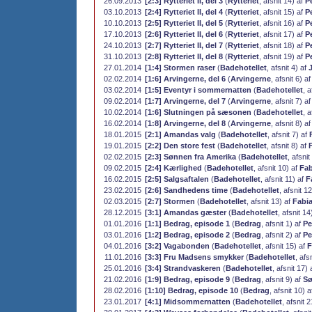
26.09.2013
[2:3] Rytteriet II, del 3
(
Rytteriet
, afsnit 14) af
P
03.10.2013
[2:4] Rytteriet II, del 4
(
Rytteriet
, afsnit 15) af
P
10.10.2013
[2:5] Rytteriet II, del 5
(
Rytteriet
, afsnit 16) af
P
17.10.2013
[2:6] Rytteriet II, del 6
(
Rytteriet
, afsnit 17) af
P
24.10.2013
[2:7] Rytteriet II, del 7
(
Rytteriet
, afsnit 18) af
P
31.10.2013
[2:8] Rytteriet II, del 8
(
Rytteriet
, afsnit 19) af
P
27.01.2014
[1:4] Stormen raser
(
Badehotellet
, afsnit 4) af
02.02.2014
[1:6] Arvingerne, del 6
(
Arvingerne
, afsnit 6) a
03.02.2014
[1:5] Eventyr i sommernatten
(
Badehotellet
, a
09.02.2014
[1:7] Arvingerne, del 7
(
Arvingerne
, afsnit 7) a
10.02.2014
[1:6] Slutningen på sæsonen
(
Badehotellet
, a
16.02.2014
[1:8] Arvingerne, del 8
(
Arvingerne
, afsnit 8) a
18.01.2015
[2:1] Amandas valg
(
Badehotellet
, afsnit 7) af
19.01.2015
[2:2] Den store fest
(
Badehotellet
, afsnit 8) af
02.02.2015
[2:3] Sønnen fra Amerika
(
Badehotellet
, afsnit
09.02.2015
[2:4] Kærlighed
(
Badehotellet
, afsnit 10) af
Fab
16.02.2015
[2:5] Salgsaftalen
(
Badehotellet
, afsnit 11) af
F
23.02.2015
[2:6] Sandhedens time
(
Badehotellet
, afsnit 1
02.03.2015
[2:7] Stormen
(
Badehotellet
, afsnit 13) af
Fabi
28.12.2015
[3:1] Amandas gæster
(
Badehotellet
, afsnit 14
01.01.2016
[1:1] Bedrag, episode 1
(
Bedrag
, afsnit 1) af
Pe
03.01.2016
[1:2] Bedrag, episode 2
(
Bedrag
, afsnit 2) af
Pe
04.01.2016
[3:2] Vagabonden
(
Badehotellet
, afsnit 15) af
F
11.01.2016
[3:3] Fru Madsens smykker
(
Badehotellet
, afs
25.01.2016
[3:4] Strandvaskeren
(
Badehotellet
, afsnit 17)
21.02.2016
[1:9] Bedrag, episode 9
(
Bedrag
, afsnit 9) af
Sø
28.02.2016
[1:10] Bedrag, episode 10
(
Bedrag
, afsnit 10) 
23.01.2017
[4:1] Midsommernatten
(
Badehotellet
, afsnit 