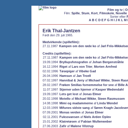
Film og tv
|
O
Film:
Spille
,
Stum
,
Kort
,
Filmskole
,
Novelle
Sorter efter
A
B
C
D
E
F
G
H
I
J
K
L
M
Erik Thal-Jantzen
Født den 29. juli 1965.
Medvirkende (spillefilm):
27.11.1987
Kampen om den røde ko
af
Jarl Friis-Mikkelse
Credits (spillefilm):
27.11.1987
Kampen om den røde ko
af
Jarl Friis-Mikkels
19.09.1994
Bryllupsfotografen
af
Johan Bergenstråhle
16.12.1994
Riget
af
Lars von Trier
,
Morten Arnfred
02.02.1996
Tøsepiger
af
Vibeke Gad
26.04.1996
Hamsun
af
Jan Troell
07.02.1997
Hannibal & Jerry
af
Michael Wikke
,
Steen Ras
28.02.1997
Frøken Smillas fornemmelse for sne
af
Bille 
11.07.1997
Stjerner uden hjerner
af
Kasper Wedendahl
19.09.1997
Lets get lost
af
Jonas Elmer
20.02.1998
Motello
af
Michael Wikke
,
Steen Rasmussen
14.08.1998
Mimi og madammerne
af
Linda Wendel
12.03.1999
Mifunes sidste sang
af
Søren Kragh-Jacobse
07.09.2001
Monas verden
af
Jonas Elmer
02.11.2001
Fukssvansen
af
Niels Arden Oplev
15.01.2002
Klatretøsen
af
Fabian Wullenweber
27.06.2003
Zafir
af
Malene Vilstrup