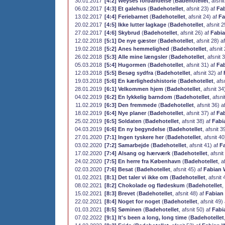
30.01.2017
[4:2] Weyses forbandelse
(
Badehotellet
, afsni
06.02.2017
[4:3] Et galehus
(
Badehotellet
, afsnit 23) af
Fa
13.02.2017
[4:4] Feriebarnet
(
Badehotellet
, afsnit 24) af
Fa
20.02.2017
[4:5] Ikke lutter lagkage
(
Badehotellet
, afsnit 
27.02.2017
[4:6] Skybrud
(
Badehotellet
, afsnit 26) af
Fabi
12.02.2018
[5:1] De nye gæster
(
Badehotellet
, afsnit 28) a
19.02.2018
[5:2] Anes hemmelighed
(
Badehotellet
, afsnit
26.02.2018
[5:3] Alle mine længsler
(
Badehotellet
, afsnit 
05.03.2018
[5:4] Hugormen
(
Badehotellet
, afsnit 31) af
Fa
12.03.2018
[5:5] Besøg sydfra
(
Badehotellet
, afsnit 32) af
19.03.2018
[5:6] En kærlighedshistorie
(
Badehotellet
, afs
28.01.2019
[6:1] Velkommen hjem
(
Badehotellet
, afsnit 34
04.02.2019
[6:2] En lykkelig barndom
(
Badehotellet
, afsni
11.02.2019
[6:3] Den fremmede
(
Badehotellet
, afsnit 36) a
18.02.2019
[6:4] Nye planer
(
Badehotellet
, afsnit 37) af
Fa
25.02.2019
[6:5] Soldaten
(
Badehotellet
, afsnit 38) af
Fabi
04.03.2019
[6:6] En ny begyndelse
(
Badehotellet
, afsnit 3
27.01.2020
[7:1] Ingen tyskere her
(
Badehotellet
, afsnit 4
03.02.2020
[7:2] Samarbejde
(
Badehotellet
, afsnit 41) af
F
17.02.2020
[7:4] Alsang og hærværk
(
Badehotellet
, afsni
24.02.2020
[7:5] En herre fra København
(
Badehotellet
, a
02.03.2020
[7:6] Besat
(
Badehotellet
, afsnit 45) af
Fabian 
01.02.2021
[8:1] Det taler vi ikke om
(
Badehotellet
, afsnit
08.02.2021
[8:2] Chokolade og flødeskum
(
Badehotellet
,
15.02.2021
[8:3] Brevet
(
Badehotellet
, afsnit 48) af
Fabian
22.02.2021
[8:4] Noget for noget
(
Badehotellet
, afsnit 49)
01.03.2021
[8:5] Søminen
(
Badehotellet
, afsnit 50) af
Fabi
07.02.2022
[9:1] It's been a long, long time
(
Badehotellet