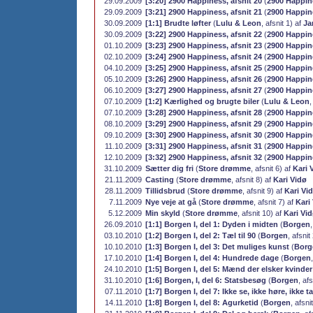
29.09.2009
[3:20] 2900 Happiness, afsnit 20
(
2900 Happin
29.09.2009
[3:21] 2900 Happiness, afsnit 21
(
2900 Happin
30.09.2009
[1:1] Brudte løfter
(
Lulu & Leon
, afsnit 1) af
Ja
30.09.2009
[3:22] 2900 Happiness, afsnit 22
(
2900 Happin
01.10.2009
[3:23] 2900 Happiness, afsnit 23
(
2900 Happin
02.10.2009
[3:24] 2900 Happiness, afsnit 24
(
2900 Happin
04.10.2009
[3:25] 2900 Happiness, afsnit 25
(
2900 Happin
05.10.2009
[3:26] 2900 Happiness, afsnit 26
(
2900 Happin
06.10.2009
[3:27] 2900 Happiness, afsnit 27
(
2900 Happin
07.10.2009
[1:2] Kærlighed og brugte biler
(
Lulu & Leon
,
07.10.2009
[3:28] 2900 Happiness, afsnit 28
(
2900 Happin
08.10.2009
[3:29] 2900 Happiness, afsnit 29
(
2900 Happin
09.10.2009
[3:30] 2900 Happiness, afsnit 30
(
2900 Happin
11.10.2009
[3:31] 2900 Happiness, afsnit 31
(
2900 Happin
12.10.2009
[3:32] 2900 Happiness, afsnit 32
(
2900 Happin
31.10.2009
Sætter dig fri
(
Store drømme
, afsnit 6) af
Kari 
21.11.2009
Casting
(
Store drømme
, afsnit 8) af
Kari Vidø
28.11.2009
Tillidsbrud
(
Store drømme
, afsnit 9) af
Kari Vi
7.11.2009
Nye veje at gå
(
Store drømme
, afsnit 7) af
Kari
5.12.2009
Min skyld
(
Store drømme
, afsnit 10) af
Kari Vi
26.09.2010
[1:1] Borgen I, del 1: Dyden i midten
(
Borgen
03.10.2010
[1:2] Borgen I, del 2: Tæl til 90
(
Borgen
, afsnit
10.10.2010
[1:3] Borgen I, del 3: Det muliges kunst
(
Borg
17.10.2010
[1:4] Borgen I, del 4: Hundrede dage
(
Borgen
24.10.2010
[1:5] Borgen I, del 5: Mænd der elsker kvinder
31.10.2010
[1:6] Borgen, I, del 6: Statsbesøg
(
Borgen
, af
07.11.2010
[1:7] Borgen I, del 7: Ikke se, ikke høre, ikke ta
14.11.2010
[1:8] Borgen I, del 8: Agurketid
(
Borgen
, afsni