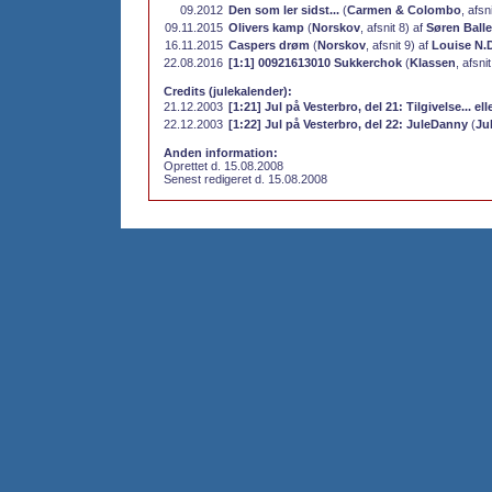
09.2012
Den som ler sidst...
(
Carmen & Colombo
, afsn
09.11.2015
Olivers kamp
(
Norskov
, afsnit 8) af
Søren Balle
16.11.2015
Caspers drøm
(
Norskov
, afsnit 9) af
Louise N.D
22.08.2016
[1:1] 00921613010 Sukkerchok
(
Klassen
, afsni
Credits (julekalender):
21.12.2003
[1:21] Jul på Vesterbro, del 21: Tilgivelse... elle
22.12.2003
[1:22] Jul på Vesterbro, del 22: JuleDanny
(
Ju
Anden information:
Oprettet d. 15.08.2008
Senest redigeret d. 15.08.2008