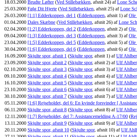
18.03.2000
Brudte Løfter
(
Ved Stillebækken
, afsnit 24) af
Lone Sche
25.03.2000
Følg Dit Hjerte
(
Ved Stillebækken
, afsnit 25) af
Lone Sc
26.03.2000
[1:1] Edderkoppen, del 1
(
Edderkoppen
, afsnit 1) af
Ole
01.04.2000
Dales Skæbne
(
Ved Stillebækken
, afsnit 26) af
Lone Sch
02.04.2000
[1:2] Edderkoppen, del 2
(
Edderkoppen
, afsnit 2) af
Ole
09.04.2000
[1:3] Edderkoppen, del 3
(
Edderkoppen
, afsnit 3) af
Ole
23.04.2000
[1:5] Edderkoppen, del 5
(
Edderkoppen
, afsnit 5) af
Ole
30.04.2000
[1:6] Edderkoppen, del 6
(
Edderkoppen
, afsnit 6) af
Ole
16.09.2000
Skjulte spor, afsnit 1
(
Skjulte spor
, afsnit 1) af
Ulf Ahlbe
23.09.2000
Skjulte spor, afsnit 2
(
Skjulte spor
, afsnit 2) af
Ulf Ahlbe
02.10.2000
Skjulte spor, afsnit 3
(
Skjulte spor
, afsnit 3) af
Ulf Ahlbe
09.10.2000
Skjulte spor, afsnit 4
(
Skjulte spor
, afsnit 4) af
Ulf Ahlbe
16.10.2000
Skjulte spor, afsnit 5
(
Skjulte spor
, afsnit 5) af
Ulf Ahlbe
23.10.2000
Skjulte spor, afsnit 6
(
Skjulte spor
, afsnit 6) af
Ulf Ahlbe
30.10.2000
Skjulte spor, afsnit 7
(
Skjulte spor
, afsnit 7) af
Ulf Ahlbe
05.11.2000
[1:6] Rejseholdet, del 6: En kvinde forsvinder [ Assista
06.11.2000
Skjulte spor, afsnit 8
(
Skjulte spor
, afsnit 8) af
Ulf Ahlbe
12.11.2000
[1:7] Rejseholdet, del 7: Assistancemelding A-17/00
(
Rej
13.11.2000
Skjulte spor, afsnit 9
(
Skjulte spor
, afsnit 9) af
Ulf Ahlbe
20.11.2000
Skjulte spor, afsnit 10
(
Skjulte spor
, afsnit 10) af
Ulf Ahl
27.11.2000
Skjulte spor, afsnit 11
(
Skjulte spor
, afsnit 11) af
Ulf Ahl