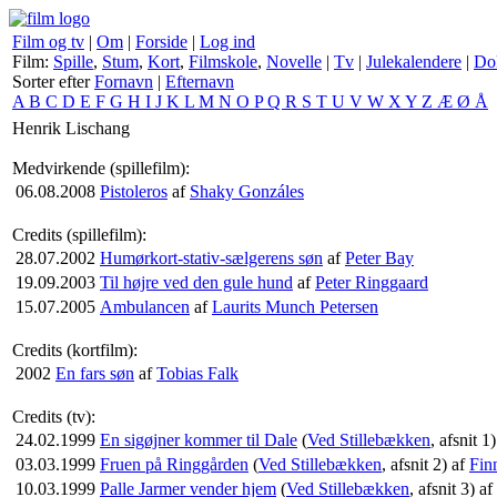
Film og tv
|
Om
|
Forside
|
Log ind
Film:
Spille
,
Stum
,
Kort
,
Filmskole
,
Novelle
|
Tv
|
Julekalendere
|
Do
Sorter efter
Fornavn
|
Efternavn
A
B
C
D
E
F
G
H
I
J
K
L
M
N
O
P
Q
R
S
T
U
V
W
X
Y
Z
Æ
Ø
Å
Henrik Lischang
Medvirkende (spillefilm):
06.08.2008
Pistoleros
af
Shaky Gonzáles
Credits (spillefilm):
28.07.2002
Humørkort-stativ-sælgerens søn
af
Peter Bay
19.09.2003
Til højre ved den gule hund
af
Peter Ringgaard
15.07.2005
Ambulancen
af
Laurits Munch Petersen
Credits (kortfilm):
2002
En fars søn
af
Tobias Falk
Credits (tv):
24.02.1999
En sigøjner kommer til Dale
(
Ved Stillebækken
, afsnit 1
03.03.1999
Fruen på Ringgården
(
Ved Stillebækken
, afsnit 2) af
Fin
10.03.1999
Palle Jarmer vender hjem
(
Ved Stillebækken
, afsnit 3) af