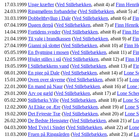
17.03.1999
Unge kræfter
(
Ved Stillebækken
, afsnit 4) af
Finn Henri
24.03.1999
Ringmøllens forbandelse
(
Ved Stillebækken
, afsnit 5) af
31.03.1999
Dobbeltbryllup i Dale
(
Ved Stillebækken
, afsnit 6) af
Fin
07.04.1999
Dagen derpå
(
Ved Stillebækken
, afsnit 7) af
Finn Henrik
14.04.1999
Fortidens synder
(
Ved Stillebækken
, afsnit 8) af
Finn He
21.04.1999
Til valg i brandkassen
(
Ved Stillebækken
, afsnit 9) af
Fin
27.04.1999
Gianni på slottet
(
Ved Stillebækken
, afsnit 10) af
Finn H
05.05.1999
En flygtning i mosen
(
Ved Stillebækken
, afsnit 11) af
Fi
12.05.1999
Hjulet stilles i stå
(
Ved Stillebækken
, afsnit 12) af
Finn H
19.05.1999
I Stillebækkens vand
(
Ved Stillebækken
, afsnit 13) af
Fi
08.01.2000
En pige på Dale
(
Ved Stillebækken
, afsnit 14) af
Lone Sc
15.01.2000
Oven over skyerne
(
Ved Stillebækken
, afsnit 15) af
Lone
22.01.2000
En mand på Naur
(
Ved Stillebækken
, afsnit 16) af
Lone 
29.01.2000
Arv og gæld
(
Ved Stillebækken
, afsnit 17) af
Lone Scher
05.02.2000
Stillebæks Vilje
(
Ved Stillebækken
, afsnit 18) af
Lone Sc
12.02.2000
At Elske og Ære
(
Ved Stillebækken
, afsnit 19) af
Lone S
19.02.2000
Det Fejreste Træ
(
Ved Stillebækken
, afsnit 20) af
Lone S
26.02.2000
De Bedste Hensigter
(
Ved Stillebækken
, afsnit 21) af
Lo
04.03.2000
Med Tvivl i Sindet
(
Ved Stillebækken
, afsnit 22) af
Lone
11.03.2000
Fruen på Ringgården
(
Ved Stillebækken
, afsnit 23) af
Lo