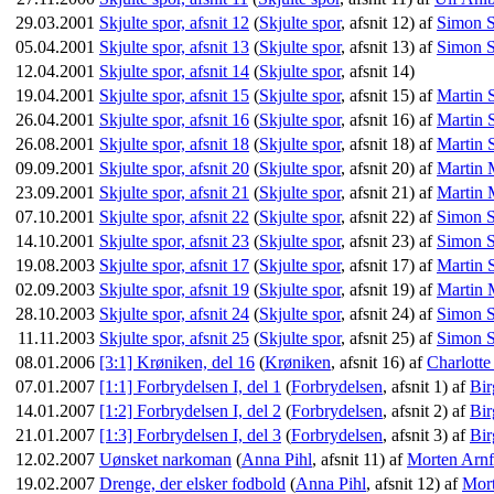
29.03.2001
Skjulte spor, afsnit 12
(
Skjulte spor
, afsnit 12) af
Simon S
05.04.2001
Skjulte spor, afsnit 13
(
Skjulte spor
, afsnit 13) af
Simon S
12.04.2001
Skjulte spor, afsnit 14
(
Skjulte spor
, afsnit 14)
19.04.2001
Skjulte spor, afsnit 15
(
Skjulte spor
, afsnit 15) af
Martin 
26.04.2001
Skjulte spor, afsnit 16
(
Skjulte spor
, afsnit 16) af
Martin 
26.08.2001
Skjulte spor, afsnit 18
(
Skjulte spor
, afsnit 18) af
Martin 
09.09.2001
Skjulte spor, afsnit 20
(
Skjulte spor
, afsnit 20) af
Martin 
23.09.2001
Skjulte spor, afsnit 21
(
Skjulte spor
, afsnit 21) af
Martin 
07.10.2001
Skjulte spor, afsnit 22
(
Skjulte spor
, afsnit 22) af
Simon S
14.10.2001
Skjulte spor, afsnit 23
(
Skjulte spor
, afsnit 23) af
Simon S
19.08.2003
Skjulte spor, afsnit 17
(
Skjulte spor
, afsnit 17) af
Martin 
02.09.2003
Skjulte spor, afsnit 19
(
Skjulte spor
, afsnit 19) af
Martin 
28.10.2003
Skjulte spor, afsnit 24
(
Skjulte spor
, afsnit 24) af
Simon S
11.11.2003
Skjulte spor, afsnit 25
(
Skjulte spor
, afsnit 25) af
Simon S
08.01.2006
[3:1] Krøniken, del 16
(
Krøniken
, afsnit 16) af
Charlotte
07.01.2007
[1:1] Forbrydelsen I, del 1
(
Forbrydelsen
, afsnit 1) af
Bir
14.01.2007
[1:2] Forbrydelsen I, del 2
(
Forbrydelsen
, afsnit 2) af
Bir
21.01.2007
[1:3] Forbrydelsen I, del 3
(
Forbrydelsen
, afsnit 3) af
Bir
12.02.2007
Uønsket narkoman
(
Anna Pihl
, afsnit 11) af
Morten Arnf
19.02.2007
Drenge, der elsker fodbold
(
Anna Pihl
, afsnit 12) af
Mort