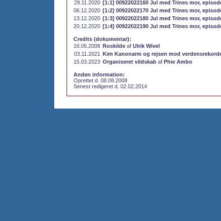
29.11.2020
[1:1] 00922022160 Jul med Trines mor, episod
06.12.2020
[1:2] 00922022170 Jul med Trines mor, episod
13.12.2020
[1:3] 00922022180 Jul med Trines mor, episod
20.12.2020
[1:4] 00922022190 Jul med Trines mor, episod
Credits (dokumentar):
16.05.2008
Roskilde
af
Ulrik Wivel
03.11.2021
Kim Kanonarm og rejsen mod verdensrekord
15.03.2023
Organiseret vildskab
af
Phie Ambo
Anden information:
Oprettet d. 08.08.2008
Senest redigeret d. 02.02.2014