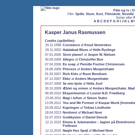
Film og tv
|
O
Film:
Spille
,
Stum
,
Kort
,
Filmskole
,
Novelle
Sorter efter
A
B
C
D
E
F
G
H
I
J
K
L
M
Kasper Janus Rasmussen
Credits (spillefilm):
20.11.1998
Constance
af
Knud Vesterskov
29.11.2002
Halalabad Blues
af
Helle Ryslinge
07.01.2005
Store planer!
af
Jesper W. Nielsen
30.09.2005
Allegro
af
Christoffer Boe
07.04.2006
En soap
af
Pernille Fischer Christensen
16.06.2006
Princess
af
Anders Morgenthaler
01.03.2007
Rich Kids
af
Rune Bendixen
07.12.2007
Ekko
af
Anders Morgenthaler
03.07.2009
Se min kjole
af
Hella Joof
30.10.2009
Æblet og ormen
af
Anders Morgenthaler
,
Mad
09.09.2010
Eksperimentet
af
Louise N.D. Friedberg
23.06.2011
Magi i luften
af
Simon Staho
13.09.2012
You and Me Forever
af
Kaspar Munk [Instruktø
20.09.2012
Kapringen
af
Tobias Lindholm
18.04.2013
Nordvest
af
Michael Noer
02.07.2015
Guldkysten
af
Daniel Dencik
12.11.2015
Emma & Julemanden : Jagten på Elverdronni
Frellesen
12.11.2015
Nøgle Hus Spejl
af
Michael Noer