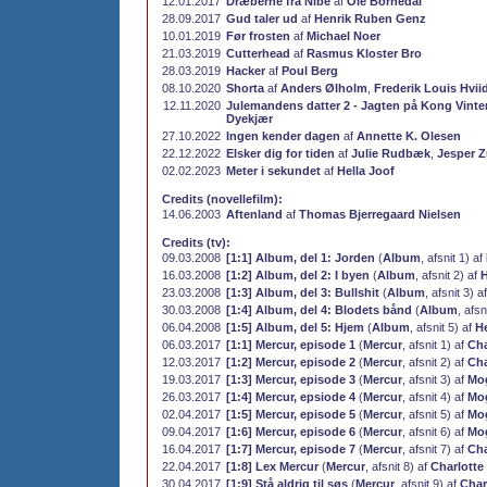
12.01.2017
Dræberne fra Nibe
af
Ole Bornedal
28.09.2017
Gud taler ud
af
Henrik Ruben Genz
10.01.2019
Før frosten
af
Michael Noer
21.03.2019
Cutterhead
af
Rasmus Kloster Bro
28.03.2019
Hacker
af
Poul Berg
08.10.2020
Shorta
af
Anders Ølholm
,
Frederik Louis Hvii
12.11.2020
Julemandens datter 2 - Jagten på Kong Vinter
Dyekjær
27.10.2022
Ingen kender dagen
af
Annette K. Olesen
22.12.2022
Elsker dig for tiden
af
Julie Rudbæk
,
Jesper 
02.02.2023
Meter i sekundet
af
Hella Joof
Credits (novellefilm):
14.06.2003
Aftenland
af
Thomas Bjerregaard Nielsen
Credits (tv):
09.03.2008
[1:1] Album, del 1: Jorden
(
Album
, afsnit 1) af
16.03.2008
[1:2] Album, del 2: I byen
(
Album
, afsnit 2) af
H
23.03.2008
[1:3] Album, del 3: Bullshit
(
Album
, afsnit 3) a
30.03.2008
[1:4] Album, del 4: Blodets bånd
(
Album
, afsn
06.04.2008
[1:5] Album, del 5: Hjem
(
Album
, afsnit 5) af
He
06.03.2017
[1:1] Mercur, episode 1
(
Mercur
, afsnit 1) af
Cha
12.03.2017
[1:2] Mercur, episode 2
(
Mercur
, afsnit 2) af
Cha
19.03.2017
[1:3] Mercur, episode 3
(
Mercur
, afsnit 3) af
Mog
26.03.2017
[1:4] Mercur, epsiode 4
(
Mercur
, afsnit 4) af
Mog
02.04.2017
[1:5] Mercur, episode 5
(
Mercur
, afsnit 5) af
Mog
09.04.2017
[1:6] Mercur, episode 6
(
Mercur
, afsnit 6) af
Mog
16.04.2017
[1:7] Mercur, episode 7
(
Mercur
, afsnit 7) af
Cha
22.04.2017
[1:8] Lex Mercur
(
Mercur
, afsnit 8) af
Charlotte
30.04.2017
[1:9] Stå aldrig til søs
(
Mercur
, afsnit 9) af
Char