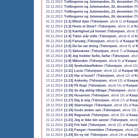
21.12.2013
Tvillingerne og Julemanden, 21. december
(
T
22.12.2013
Tvillingerne og Julemanden, 22. december
(
T
23.12.2013
Tvillingerne og Julemanden, 23. december
(
T
24.12.2013
Tvillingerne og Julemanden, 24. december
(
T
01.12.2014
[1:1] Blind date
(
Tidsrejsen
, afsnit 1) af
Kaspar
02.12.2014
[1:2] Hvem er Dixie?
(
Tidsrejsen
, afsnit 2) af
Ka
03.12.2014
[1:3] Kærlighed på formel
(
Tidsrejsen
, afsnit 3
04.12.2014
[1:4] Tiden står stille
(
Tidsrejsen
, afsnit 4) af
K
05.12.2014
[1:5] Fanvæg
(
Tidsrejsen
, afsnit 5) af
Kaspar M
06.12.2014
[1:6] Da far var dreng
(
Tidsrejsen
, afsnit 6) af
K
07.12.2014
[1:7] Sølvræven
(
Tidsrejsen
, afsnit 7) af
Kaspar
08.12.2014
[1:8] Jeg hedder Sofie, farfar
(
Tidsrejsen
, afsn
09.12.2014
[1:9] Måneskin
(
Tidsrejsen
, afsnit 9) af
Kaspar 
10.12.2014
[1:10] Sneboldeeffekten
(
Tidsrejsen
, afsnit 10
11.12.2014
[1:11] Lucia
(
Tidsrejsen
, afsnit 11) af
Kaspar Mu
12.12.2014
[1:12] Har vi hund?
(
Tidsrejsen
, afsnit 12) af
Ka
13.12.2014
[1:13] Askesky
(
Tidsrejsen
, afsnit 13) af
Kaspar
14.12.2014
[1:14] På flugt
(
Tidsrejsen
, afsnit 14) af
Kaspar
15.12.2014
[1:15] Se dig aldrig tilbage
(
Tidsrejsen
, afsnit 
16.12.2014
[1:16] Husarrest
(
Tidsrejsen
, afsnit 16) af
Kaspa
17.12.2014
[1:17] Dig & mig
(
Tidsrejsen
, afsnit 17) af
Kasp
18.12.2014
[1:18] Stjernetegn
(
Tidsrejsen
, afsnit 18) af
Kas
19.12.2014
[1:19] Guds anden søn
(
Tidsrejsen
, afsnit 19)
20.12.2014
[1:20] Ragnarok
(
Tidsrejsen
, afsnit 20) af
Kaspa
21.12.2014
[1:21] Jeg er ikke din søster
(
Tidsrejsen
, afsni
22.12.2014
[1:22] Frit fald
(
Tidsrejsen
, afsnit 22) af
Kaspar
23.12.2014
[1:23] Fanget i fremtiden
(
Tidsrejsen
, afsnit 2
24.12.2014
[1:24] En ny tid
(
Tidsrejsen
, afsnit 24) af
Kaspa