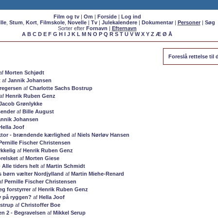
Film og tv
|
Om
|
Forside
|
Log ind
lle
,
Stum
,
Kort
,
Filmskole
,
Novelle
|
Tv
|
Julekalendere
|
Dokumentar
|
Personer
|
Søg
Sorter efter
Fornavn
|
Efternavn
A
B
C
D
E
F
G
H
I
J
K
L
M
N
O
P
Q
R
S
T
U
V
W
X
Y
Z
Æ
Ø
Å
Foreslå rettelse ti
af
Morten Schjødt
t
af
Jannik Johansen
regersen
af
Charlotte Sachs Bostrup
af
Henrik Ruben Genz
Jacob Grønlykke
sender
af
Bille August
annik Johansen
Hella Joof
ktor - brændende kærlighed
af
Niels Nørløv Hansen
Pernille Fischer Christensen
ykkelig
af
Henrik Ruben Genz
orelsket
af
Morten Giese
 Alle tiders helt
af
Martin Schmidt
s børn vælter Nordjylland
af
Martin Miehe-Renard
af
Pernille Fischer Christensen
g forstyrrer
af
Henrik Ruben Genz
y på ryggen?
af
Hella Joof
istrup
af
Christoffer Boe
en 2 - Begravelsen
af
Mikkel Serup