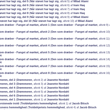
øvet har lagt sig, del 5
(
Når støvet har lagt sig
, afsnit 5) af
Milad Alami
øvet har lagt sig, del 6
(
Når støvet har lagt sig
, afsnit 6) af
Iram Haq
øvet har lagt sig, del 7
(
Når støvet har lagt sig
, afsnit 7) af
Iram Haq
øvet har lagt sig, del 8
(
Når støvet har lagt sig
, afsnit 8) af
Iram Haq
øvet har lagt sig, del 9
(
Når støvet har lagt sig
, afsnit 9) af
Milad Alami
støvet har lagt sig, del 10
(
Når støvet har lagt sig
, afsnit 10) af
Milad Alami
som dræber - Fanget af mørket, afsnit 1
(
Den som dræber - Fanget af mørket
, afsnit 9)
som dræber - Fanget af mørket, afsnit 2
(
Den som dræber - Fanget af mørket
, afsnit 10
som dræber - Fanget af mørket, afsnit 3
(
Den som dræber - Fanget af mørket
, afsnit 11
som dræber - Fanget af mørket, afsnit 4
(
Den som dræber - Fanget af mørket
, afsnit 12
som dræber - Fanget af mørket, afsnit 5
(
Den som dræber - Fanget af mørket
, afsnit 13
ic
som dræber - Fanget af mørket, afsnit 6
(
Den som dræber - Fanget af mørket
, afsnit 14
ic
som dræber - Fanget af mørket, afsnit 7
(
Den som dræber - Fanget af mørket
, afsnit 15
ic
som dræber - Fanget af mørket, afsnit 8
(
Den som dræber - Fanget af mørket
, afsnit 16
ic
meren, del 2
(
Drømmeren
, afsnit 2) af
Jeanette Nordahl
meren, del 3
(
Drømmeren
, afsnit 3) af
Jeanette Nordahl
meren, del 4
(
Drømmeren
, afsnit 4) af
Jeanette Nordahl
meren, del 5
(
Drømmeren
, afsnit 5) af
Jeanette Nordahl
meren, del 6
(
Drømmeren
, afsnit 6) af
Jeanette Nordahl
meren, del 1
(
Drømmeren
, afsnit 1) af
Jeanette Nordahl
orstenede trold
(
Troldehjertets hemmelighed
, afsnit 1) af
Jacob Bitsch
vkonens hemmelighed
(
Troldehjertets hemmelighed
, afsnit 4) af
Jacob Bitsch