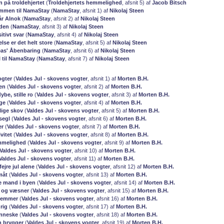
n på troldehjertet
(
Troldehjertets hemmelighed
, afsnit 5) af
Jacob Bitsch
ommen til NamaStay
(
NamaStay
, afsnit 1) af
Nikolaj Steen
år Alnok
(
NamaStay
, afsnit 2) af
Nikolaj Steen
 den
(
NamaStay
, afsnit 3) af
Nikolaj Steen
itivt svar
(
NamaStay
, afsnit 4) af
Nikolaj Steen
else er det helt store
(
NamaStay
, afsnit 5) af
Nikolaj Steen
eas' Åbenbaring
(
NamaStay
, afsnit 6) af
Nikolaj Steen
l til NamaStay
(
NamaStay
, afsnit 7) af
Nikolaj Steen
ogter
(
Valdes Jul - skovens vogter
, afsnit 1) af
Morten B.H.
ren
(
Valdes Jul - skovens vogter
, afsnit 2) af
Morten B.H.
ybe, stille ro
(
Valdes Jul - skovens vogter
, afsnit 3) af
Morten B.H.
ge
(
Valdes Jul - skovens vogter
, afsnit 4) af
Morten B.H.
ige skov
(
Valdes Jul - skovens vogter
, afsnit 5) af
Morten B.H.
segl
(
Valdes Jul - skovens vogter
, afsnit 6) af
Morten B.H.
er
(
Valdes Jul - skovens vogter
, afsnit 7) af
Morten B.H.
vitet
(
Valdes Jul - skovens vogter
, afsnit 8) af
Morten B.H.
mmelighed
(
Valdes Jul - skovens vogter
, afsnit 9) af
Morten B.H.
Valdes Jul - skovens vogter
, afsnit 10) af
Morten B.H.
Valdes Jul - skovens vogter
, afsnit 11) af
Morten B.H.
fejre jul alene
(
Valdes Jul - skovens vogter
, afsnit 12) af
Morten B.H.
måt
(
Valdes Jul - skovens vogter
, afsnit 13) af
Morten B.H.
e mand i byen
(
Valdes Jul - skovens vogter
, afsnit 14) af
Morten B.H.
 og væsner
(
Valdes Jul - skovens vogter
, afsnit 15) af
Morten B.H.
temmer
(
Valdes Jul - skovens vogter
, afsnit 16) af
Morten B.H.
drig
(
Valdes Jul - skovens vogter
, afsnit 17) af
Morten B.H.
enneske
(
Valdes Jul - skovens vogter
, afsnit 18) af
Morten B.H.
 brygger
(
Valdes Jul - skovens vogter
, afsnit 19) af
Morten B.H.