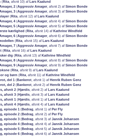
n
(
Rita
, afsnit 10) af
Lars Kaalund
Amager, 2
(
Aggressiv Amager
, afsnit 2) af
Simon Bonde
Amager, 3
(
Aggressiv Amager
, afsnit 3) af
Simon Bonde
player
(
Rita
, afsnit 12) af
Lars Kaalund
Amager, 4
(
Aggressiv Amager
, afsnit 4) af
Simon Bonde
Amager, 5
(
Aggressiv Amager
, afsnit 5) af
Simon Bonde
første kærlighed
(
Rita
, afsnit 14) af
Kathrine Windfeld
Amager, 6
(
Aggressiv Amager
, afsnit 6) af
Simon Bonde
emodellen
(
Rita
, afsnit 15) af
Lars Kaalund
Amager, 7
(
Aggressiv Amager
, afsnit 7) af
Simon Bonde
t
(
Rita
, afsnit 16) af
Lars Kaalund
lsker dig
(
Rita
, afsnit 13) af
Kathrine Windfeld
Amager, 8
(
Aggressiv Amager
, afsnit 8) af
Simon Bonde
Amager, 9
(
Aggressiv Amager
, afsnit 9) af
Simon Bonde
voksne
(
Rita
, afsnit 9) af
Lars Kaalund
mor og børn
(
Rita
, afsnit 11) af
Kathrine Windfeld
rot, del 1
(
Bankerot
, afsnit 1) af
Henrik Ruben Genz
rot, del 2
(
Bankerot
, afsnit 2) af
Henrik Ruben Genz
s, afsnit 2
(
Hjørdis
, afsnit 2) af
Lars Kaalund
s, afsnit 3
(
Hjørdis
, afsnit 3) af
Lars Kaalund
s, afsnit 1
(
Hjørdis
, afsnit 1) af
Lars Kaalund
s, afsnit 4
(
Hjørdis
, afsnit 4) af
Lars Kaalund
ag, episode 1
(
Bedrag
, afsnit 1) af
Per Fly
ag, episode 2
(
Bedrag
, afsnit 2) af
Per Fly
ag, episode 3
(
Bedrag
, afsnit 3) af
Jannik Johansen
ag, episode 4
(
Bedrag
, afsnit 4) af
Jannik Johansen
ag, episode 5
(
Bedrag
, afsnit 5) af
Jannik Johansen
ag, episode 6
(
Bedrag
, afsnit 6) af
Jannik Johansen