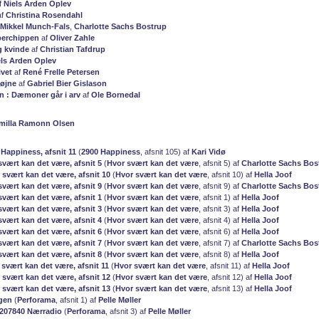
f
Niels Arden Oplev
af
Christina Rosendahl
Mikkel Munch-Fals
,
Charlotte Sachs Bostrup
perchippen
af
Oliver Zahle
g kvinde
af
Christian Tafdrup
els Arden Oplev
ivet
af
René Frelle Petersen
 øjne
af
Gabriel Bier Gislason
n : Dæmoner går i arv
af
Ole Bornedal
milla Ramonn Olsen
 Happiness, afsnit 11
(
2900 Happiness
, afsnit 105) af
Kari Vidø
svært kan det være, afsnit 5
(
Hvor svært kan det være
, afsnit 5) af
Charlotte Sachs Bos
 svært kan det være, afsnit 10
(
Hvor svært kan det være
, afsnit 10) af
Hella Joof
svært kan det være, afsnit 9
(
Hvor svært kan det være
, afsnit 9) af
Charlotte Sachs Bos
svært kan det være, afsnit 1
(
Hvor svært kan det være
, afsnit 1) af
Hella Joof
svært kan det være, afsnit 3
(
Hvor svært kan det være
, afsnit 3) af
Hella Joof
svært kan det være, afsnit 4
(
Hvor svært kan det være
, afsnit 4) af
Hella Joof
svært kan det være, afsnit 6
(
Hvor svært kan det være
, afsnit 6) af
Hella Joof
svært kan det være, afsnit 7
(
Hvor svært kan det være
, afsnit 7) af
Charlotte Sachs Bos
svært kan det være, afsnit 8
(
Hvor svært kan det være
, afsnit 8) af
Hella Joof
 svært kan det være, afsnit 11
(
Hvor svært kan det være
, afsnit 11) af
Hella Joof
 svært kan det være, afsnit 12
(
Hvor svært kan det være
, afsnit 12) af
Hella Joof
 svært kan det være, afsnit 13
(
Hvor svært kan det være
, afsnit 13) af
Hella Joof
gen
(
Perforama
, afsnit 1) af
Pelle Møller
8207840 Nærradio
(
Perforama
, afsnit 3) af
Pelle Møller