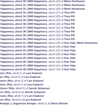
 Happiness, afsnit 30
(
2900 Happiness
, afsnit 124) af
Mette Hesthaven
 Happiness, afsnit 31
(
2900 Happiness
, afsnit 125) af
Mette Hesthaven
 Happiness, afsnit 32
(
2900 Happiness
, afsnit 126) af
Mette Hesthaven
 Happiness, afsnit 33
(
2900 Happiness
, afsnit 127) af
Trine Piil
 Happiness, afsnit 34
(
2900 Happiness
, afsnit 128) af
Trine Piil
 Happiness, afsnit 35
(
2900 Happiness
, afsnit 129) af
Trine Piil
 Happiness, afsnit 36
(
2900 Happiness
, afsnit 130) af
Trine Piil
 Happiness, afsnit 37
(
2900 Happiness
, afsnit 131) af
Trine Piil
 Happiness, afsnit 38
(
2900 Happiness
, afsnit 132) af
Trine Piil
 Happiness, afsnit 39
(
2900 Happiness
, afsnit 133) af
Trine Piil
 Happiness, afsnit 40
(
2900 Happiness
, afsnit 134) af
Trine Piil
 Happiness, afsnit 41
(
2900 Happiness
, afsnit 135) af
Kari Vidø
,
Mette Hesthaven
 Happiness, afsnit 42
(
2900 Happiness
, afsnit 136) af
Kari Vidø
 Happiness, afsnit 43
(
2900 Happiness
, afsnit 137) af
Kari Vidø
 Happiness, afsnit 44
(
2900 Happiness
, afsnit 138) af
Kari Vidø
 Happiness, afsnit 45
(
2900 Happiness
, afsnit 139) af
Kari Vidø
 Happiness, afsnit 46
(
2900 Happiness
, afsnit 140) af
Kari Vidø
 Happiness, afsnit 47
(
2900 Happiness
, afsnit 141) af
Kari Vidø
 Happiness, afsnit 48
(
2900 Happiness
, afsnit 142) af
Kari Vidø
isten
(
Rita
, afsnit 1) af
Lars Kaalund
ren
(
Rita
, afsnit 2) af
Lars Kaalund
isten
(
Rita
, afsnit 3) af
Lars Kaalund
ulven
(
Rita
, afsnit 4) af
Lars Kaalund
ytteren
(
Rita
, afsnit 5) af
Jannik Johansen
ren
(
Rita
, afsnit 6) af
Jannik Johansen
sessen
(
Rita
, afsnit 7) af
Lars Kaalund
ren
(
Rita
, afsnit 8) af
Lars Kaalund
Amager, 1
(
Aggressiv Amager
, afsnit 1) af
Simon Bonde