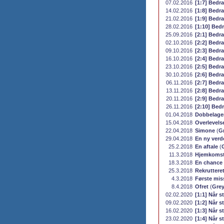
07.02.2016
[1:7] Bedr
14.02.2016
[1:8] Bedr
21.02.2016
[1:9] Bedr
28.02.2016
[1:10] Bed
25.09.2016
[2:1] Bedra
02.10.2016
[2:2] Bedra
09.10.2016
[2:3] Bedra
16.10.2016
[2:4] Bedra
23.10.2016
[2:5] Bedra
30.10.2016
[2:6] Bedra
06.11.2016
[2:7] Bedra
13.11.2016
[2:8] Bedra
20.11.2016
[2:9] Bedra
26.11.2016
[2:10] Bedr
01.04.2018
Dobbelage
15.04.2018
Overlevels
22.04.2018
Simone
(
G
29.04.2018
En ny verd
25.2.2018
En aftale
(
11.3.2018
Hjemkoms
18.3.2018
En chance
25.3.2018
Rekruttere
4.3.2018
Første mis
8.4.2018
Ofret
(
Gre
02.02.2020
[1:1] Når st
09.02.2020
[1:2] Når st
16.02.2020
[1:3] Når st
23.02.2020
[1:4] Når st