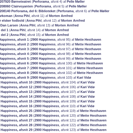
8207920 Børneteatret
(
Perforama
, afsnit 4) af
Pelle Møller
8208060 Clairvoyanten
(
Perforama
, afsnit 5) af
Pelle Møller
208140 Perforama, del 6: Biblioteket
(
Perforama
, afsnit 6) af
Pelle Møller
arkoman
(
Anna Pihl
, afsnit 11) af
Morten Arnfred
r elsker fodbold
(
Anna Pihl
, afsnit 12) af
Morten Arnfred
 Dan Larsen
(
Anna Pihl
, afsnit 13) af
Morten Arnfred
 del 1
(
Anna Pihl
, afsnit 14) af
Morten Arnfred
 del 2
(
Anna Pihl
, afsnit 15) af
Morten Arnfred
Happiness, afsnit 1
(
2900 Happiness
, afsnit 95) af
Mette Hesthaven
Happiness, afsnit 2
(
2900 Happiness
, afsnit 96) af
Mette Hesthaven
Happiness, afsnit 3
(
2900 Happiness
, afsnit 97) af
Mette Hesthaven
Happiness, afsnit 4
(
2900 Happiness
, afsnit 98) af
Mette Hesthaven
Happiness, afsnit 5
(
2900 Happiness
, afsnit 99) af
Mette Hesthaven
Happiness, afsnit 6
(
2900 Happiness
, afsnit 100) af
Mette Hesthaven
Happiness, afsnit 7
(
2900 Happiness
, afsnit 101) af
Mette Hesthaven
Happiness, afsnit 8
(
2900 Happiness
, afsnit 102) af
Mette Hesthaven
Happiness, afsnit 9
(
2900 Happiness
, afsnit 103) af
Kari Vidø
 Happiness, afsnit 10
(
2900 Happiness
, afsnit 104) af
Kari Vidø
 Happiness, afsnit 12
(
2900 Happiness
, afsnit 106) af
Kari Vidø
 Happiness, afsnit 13
(
2900 Happiness
, afsnit 107) af
Kari Vidø
 Happiness, afsnit 14
(
2900 Happiness
, afsnit 108) af
Kari Vidø
 Happiness, afsnit 15
(
2900 Happiness
, afsnit 109) af
Kari Vidø
 Happiness, afsnit 16
(
2900 Happiness
, afsnit 110) af
Kari Vidø
 Happiness, afsnit 25
(
2900 Happiness
, afsnit 119) af
Mette Hesthaven
 Happiness, afsnit 26
(
2900 Happiness
, afsnit 120) af
Mette Hesthaven
 Happiness, afsnit 27
(
2900 Happiness
, afsnit 121) af
Mette Hesthaven
 Happiness, afsnit 28
(
2900 Happiness
, afsnit 122) af
Mette Hesthaven
 Happiness, afsnit 29
(
2900 Happiness
, afsnit 123) af
Mette Hesthaven