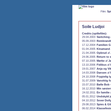
Film:
Spi
Soile Ludjoi
Credits (spillefilm):
29.04.2003
Switching
05.09.2003
Rembrand
17.12.2004
Familien G
01.04.2005
Kinamand
21.04.2005
Opbrud
af
24.06.2005
Return to 
07.10.2005
Mørke
af
J
13.10.2006
Fidibus
af
19.01.2007
Anja og Vi
14.03.2008
Dansen
af
24.10.2008
Frygtelig l
31.07.2009
Vanvittig f
15.07.2010
Bølle Bob -
16.12.2010
Min søster
24.02.2011
En familie
05.01.2012
Undskyld je
04.10.2012
Sover Doll
29.08.2013
Spies & Gl
06.02.2014
Klassefest