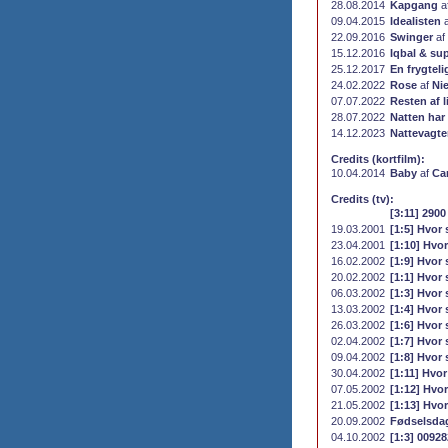
28.08.2014
Kapgang
a
09.04.2015
Idealisten
22.09.2016
Swinger
af
15.12.2016
Iqbal & su
25.12.2017
En frygteli
24.02.2022
Rose
af
Ni
07.07.2022
Resten af l
28.07.2022
Natten har
14.12.2023
Nattevagte
Credits (kortfilm):
10.04.2014
Baby
af
Ca
Credits (tv):
[3:11] 2900
19.03.2001
[1:5] Hvor 
23.04.2001
[1:10] Hvor
16.02.2002
[1:9] Hvor 
20.02.2002
[1:1] Hvor 
06.03.2002
[1:3] Hvor 
13.03.2002
[1:4] Hvor 
26.03.2002
[1:6] Hvor 
02.04.2002
[1:7] Hvor 
09.04.2002
[1:8] Hvor 
30.04.2002
[1:11] Hvor
07.05.2002
[1:12] Hvor
21.05.2002
[1:13] Hvor
20.09.2002
Fødselsda
04.10.2002
[1:3] 0092