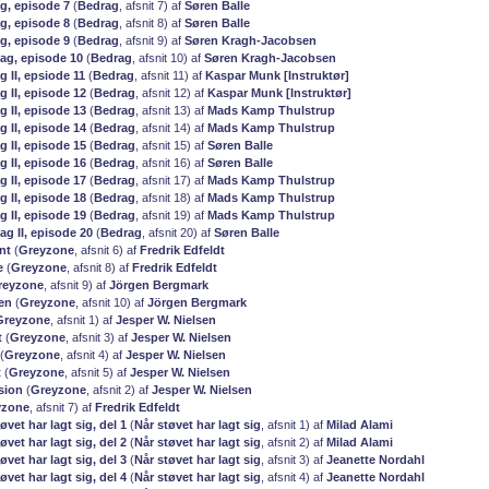
ag, episode 7
(
Bedrag
, afsnit 7) af
Søren Balle
ag, episode 8
(
Bedrag
, afsnit 8) af
Søren Balle
ag, episode 9
(
Bedrag
, afsnit 9) af
Søren Kragh-Jacobsen
rag, episode 10
(
Bedrag
, afsnit 10) af
Søren Kragh-Jacobsen
g II, epsiode 11
(
Bedrag
, afsnit 11) af
Kaspar Munk [Instruktør]
g II, episode 12
(
Bedrag
, afsnit 12) af
Kaspar Munk [Instruktør]
g II, episode 13
(
Bedrag
, afsnit 13) af
Mads Kamp Thulstrup
g II, episode 14
(
Bedrag
, afsnit 14) af
Mads Kamp Thulstrup
g II, episode 15
(
Bedrag
, afsnit 15) af
Søren Balle
g II, episode 16
(
Bedrag
, afsnit 16) af
Søren Balle
g II, episode 17
(
Bedrag
, afsnit 17) af
Mads Kamp Thulstrup
g II, episode 18
(
Bedrag
, afsnit 18) af
Mads Kamp Thulstrup
g II, episode 19
(
Bedrag
, afsnit 19) af
Mads Kamp Thulstrup
ag II, episode 20
(
Bedrag
, afsnit 20) af
Søren Balle
nt
(
Greyzone
, afsnit 6) af
Fredrik Edfeldt
e
(
Greyzone
, afsnit 8) af
Fredrik Edfeldt
reyzone
, afsnit 9) af
Jörgen Bergmark
en
(
Greyzone
, afsnit 10) af
Jörgen Bergmark
Greyzone
, afsnit 1) af
Jesper W. Nielsen
t
(
Greyzone
, afsnit 3) af
Jesper W. Nielsen
(
Greyzone
, afsnit 4) af
Jesper W. Nielsen
t
(
Greyzone
, afsnit 5) af
Jesper W. Nielsen
sion
(
Greyzone
, afsnit 2) af
Jesper W. Nielsen
yzone
, afsnit 7) af
Fredrik Edfeldt
øvet har lagt sig, del 1
(
Når støvet har lagt sig
, afsnit 1) af
Milad Alami
øvet har lagt sig, del 2
(
Når støvet har lagt sig
, afsnit 2) af
Milad Alami
øvet har lagt sig, del 3
(
Når støvet har lagt sig
, afsnit 3) af
Jeanette Nordahl
øvet har lagt sig, del 4
(
Når støvet har lagt sig
, afsnit 4) af
Jeanette Nordahl