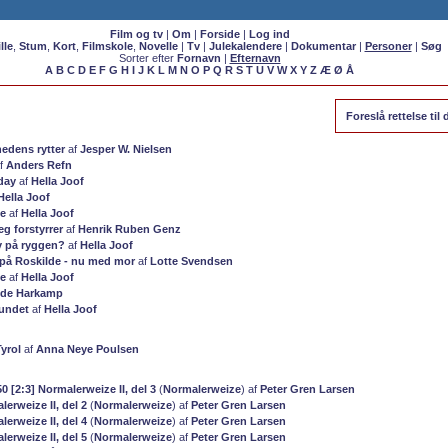
Film og tv
|
Om
|
Forside
|
Log ind
lle
,
Stum
,
Kort
,
Filmskole
,
Novelle
|
Tv
|
Julekalendere
|
Dokumentar
|
Personer
|
Søg
Sorter efter
Fornavn
|
Efternavn
A
B
C
D
E
F
G
H
I
J
K
L
M
N
O
P
Q
R
S
T
U
V
W
X
Y
Z
Æ
Ø
Å
Foreslå rettelse ti
edens rytter
af
Jesper W. Nielsen
f
Anders Refn
day
af
Hella Joof
Hella Joof
le
af
Hella Joof
g forstyrrer
af
Henrik Ruben Genz
y på ryggen?
af
Hella Joof
 på Roskilde - nu med mor
af
Lotte Svendsen
ve
af
Hella Joof
lde Harkamp
kundet
af
Hella Joof
yrol
af
Anna Neye Poulsen
 [2:3] Normalerweize II, del 3
(
Normalerweize
) af
Peter Gren Larsen
lerweize II, del 2
(
Normalerweize
) af
Peter Gren Larsen
lerweize II, del 4
(
Normalerweize
) af
Peter Gren Larsen
lerweize II, del 5
(
Normalerweize
) af
Peter Gren Larsen