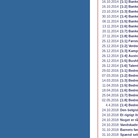
16.10.2014
[1:1] Banke
16.10.2014
[1:2] Banke
23.10.2014
[1:3] Banke
30.10.2014
[1:4] Banke
06.11.2014
[1:5] Banke
13.11.2014
[1:6] Banke
20.11.2014
[1:7] Banke
27.11.2014
[1:8] Banke
25.12.2014
[1:1] Førs
25.12.2014
[1:2] Verde
26.12.2014
[1:3] Kamp
26.12.2014
[1:4] Aust
26.12.2014
[1:5] Bush
26.12.2014
[1:6] Tale
29.02.2016
[1:1] Bedre
07.03.2016
[1:2] Bedre
14.03.2016
[1:3] Bedre
11.04.2016
[1:5] Bedre
18.04.2016
[1:6] Bedre
25.04.2016
[1:7] Bedre
02.05.2016
[1:8] Bedre
4.4.2016
[1:4] Bedre
24.10.2018
Den belgis
24.10.2018
Et rigtigt li
24.10.2018
Noget er r
24.10.2018
Vandskade
31.10.2018
Barnets fø
31.10.2018
Spænd sel