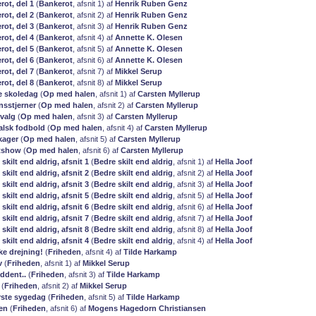
rot, del 1
(
Bankerot
, afsnit 1) af
Henrik Ruben Genz
rot, del 2
(
Bankerot
, afsnit 2) af
Henrik Ruben Genz
rot, del 3
(
Bankerot
, afsnit 3) af
Henrik Ruben Genz
rot, del 4
(
Bankerot
, afsnit 4) af
Annette K. Olesen
rot, del 5
(
Bankerot
, afsnit 5) af
Annette K. Olesen
rot, del 6
(
Bankerot
, afsnit 6) af
Annette K. Olesen
rot, del 7
(
Bankerot
, afsnit 7) af
Mikkel Serup
rot, del 8
(
Bankerot
, afsnit 8) af
Mikkel Serup
te skoledag
(
Op med halen
, afsnit 1) af
Carsten Myllerup
nsstjerner
(
Op med halen
, afsnit 2) af
Carsten Myllerup
valg
(
Op med halen
, afsnit 3) af
Carsten Myllerup
ralsk fodbold
(
Op med halen
, afsnit 4) af
Carsten Myllerup
kager
(
Op med halen
, afsnit 5) af
Carsten Myllerup
ntshow
(
Op med halen
, afsnit 6) af
Carsten Myllerup
 skilt end aldrig, afsnit 1
(
Bedre skilt end aldrig
, afsnit 1) af
Hella Joof
 skilt end aldrig, afsnit 2
(
Bedre skilt end aldrig
, afsnit 2) af
Hella Joof
 skilt end aldrig, afsnit 3
(
Bedre skilt end aldrig
, afsnit 3) af
Hella Joof
 skilt end aldrig, afsnit 5
(
Bedre skilt end aldrig
, afsnit 5) af
Hella Joof
 skilt end aldrig, afsnit 6
(
Bedre skilt end aldrig
, afsnit 6) af
Hella Joof
 skilt end aldrig, afsnit 7
(
Bedre skilt end aldrig
, afsnit 7) af
Hella Joof
 skilt end aldrig, afsnit 8
(
Bedre skilt end aldrig
, afsnit 8) af
Hella Joof
 skilt end aldrig, afsnit 4
(
Bedre skilt end aldrig
, afsnit 4) af
Hella Joof
ke drejning!
(
Friheden
, afsnit 4) af
Tilde Harkamp
v
(
Friheden
, afsnit 1) af
Mikkel Serup
åddent..
(
Friheden
, afsnit 3) af
Tilde Harkamp
(
Friheden
, afsnit 2) af
Mikkel Serup
rste sygedag
(
Friheden
, afsnit 5) af
Tilde Harkamp
en
(
Friheden
, afsnit 6) af
Mogens Hagedorn Christiansen