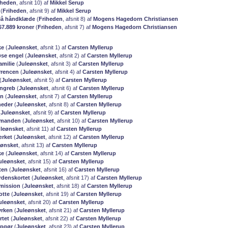
iheden
, afsnit 10) af
Mikkel Serup
(
Friheden
, afsnit 9) af
Mikkel Serup
lå håndklæde
(
Friheden
, afsnit 8) af
Mogens Hagedorn Christiansen
67.889 kroner
(
Friheden
, afsnit 7) af
Mogens Hagedorn Christiansen
ke
(
Juleønsket
, afsnit 1) af
Carsten Myllerup
se engel
(
Juleønsket
, afsnit 2) af
Carsten Myllerup
amilie
(
Juleønsket
, afsnit 3) af
Carsten Myllerup
rrencen
(
Juleønsket
, afsnit 4) af
Carsten Myllerup
(
Juleønsket
, afsnit 5) af
Carsten Myllerup
ngreb
(
Juleønsket
, afsnit 6) af
Carsten Myllerup
en
(
Juleønsket
, afsnit 7) af
Carsten Myllerup
eder
(
Juleønsket
, afsnit 8) af
Carsten Myllerup
(
Juleønsket
, afsnit 9) af
Carsten Myllerup
lemanden
(
Juleønsket
, afsnit 10) af
Carsten Myllerup
leønsket
, afsnit 11) af
Carsten Myllerup
rket
(
Juleønsket
, afsnit 12) af
Carsten Myllerup
eønsket
, afsnit 13) af
Carsten Myllerup
ke
(
Juleønsket
, afsnit 14) af
Carsten Myllerup
uleønsket
, afsnit 15) af
Carsten Myllerup
ten
(
Juleønsket
, afsnit 16) af
Carsten Myllerup
rdenskortet
(
Juleønsket
, afsnit 17) af
Carsten Myllerup
mission
(
Juleønsket
, afsnit 18) af
Carsten Myllerup
otte
(
Juleønsket
, afsnit 19) af
Carsten Myllerup
uleønsket
, afsnit 20) af
Carsten Myllerup
yrken
(
Juleønsket
, afsnit 21) af
Carsten Myllerup
tet
(
Juleønsket
, afsnit 22) af
Carsten Myllerup
opgør
(
Juleønsket
, afsnit 23) af
Carsten Myllerup