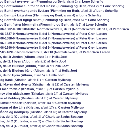
g Berit på nye eventyr
(
Flemming og Berit
, afsnit 1) af
Lone Scherfig
g Berit kommer ud for en hel masse
(
Flemming og Berit
, afsnit 2) af
Lone Scherfig
g Berit i overhængende livsfare
(
Flemming og Berit
, afsnit 3) af
Lone Scherfig
g Berit på krigsstien
(
Flemming og Berit
, afsnit 4) af
Lone Scherfig
 Berit får det rigtigt skidt
(
Flemming og Berit
, afsnit 5) af
Lone Scherfig
g Berit flytter hjemmefra
(
Flemming og Berit
, afsnit 6) af
Lone Scherfig
-06-1682-0 / 00920616820 Normalerweize II, del 1
(
Normalerweize
, afsnit 1) af
Peter Gren
-06-1687-0 Normalerweize II, del 6
(
Normalerweize
) af
Peter Gren Larsen
-06-1688-0 Normalerweize II, del 7
(
Normalerweize
) af
Peter Gren Larsen
-06-1689-0 Normalerweize II, del 8
(
Normalerweize
) af
Peter Gren Larsen
-06-1690-0 Normalerweize II, del 9
(
Normalerweize
) af
Peter Gren Larsen
2-06-1691-0 Normalerweize II, del 10
(
Normalerweize
) af
Peter Gren Larsen
, del 1: Jorden
(
Album
, afsnit 1) af
Hella Joof
, del 2: I byen
(
Album
, afsnit 2) af
Hella Joof
, del 3: Bullshit
(
Album
, afsnit 3) af
Hella Joof
m, del 4: Blodets bånd
(
Album
, afsnit 4) af
Hella Joof
m, del 5: Hjem
(
Album
, afsnit 5) af
Hella Joof
 og bank
(
Kristian
, afsnit 11) af
Carsten Myllerup
ej, ikke en død dværg
(
Kristian
, afsnit 12) af
Carsten Myllerup
ir med fordele
(
Kristian
, afsnit 13) af
Carsten Myllerup
tyv eller gidseltager
(
Kristian
, afsnit 14) af
Carsten Myllerup
en af Kolding
(
Kristian
, afsnit 15) af
Carsten Myllerup
okansk brandert
(
Kristian
, afsnit 16) af
Carsten Myllerup
eturn of the Line
(
Kristian
, afsnit 17) af
Carsten Myllerup
 våben og nødhjælp
(
Kristian
, afsnit 18) af
Carsten Myllerup
der, del 1
(
Outsider
, afsnit 1) af
Charlotte Sachs Bostrup
der, del 2
(
Outsider
, afsnit 2) af
Charlotte Sachs Bostrup
der, del 3
(
Outsider
, afsnit 3) af
Charlotte Sachs Bostrup