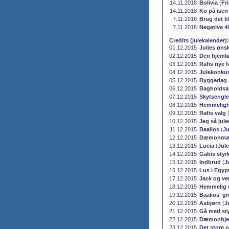
14.11.2018
Bolivia
(
Fr
14.11.2018
Ko på isen
7.11.2018
Brug det b
7.11.2018
Negative 4
Credits (julekalender):
01.12.2015
Julies øns
02.12.2015
Den hjemlø
03.12.2015
Rafis nye f
04.12.2015
Julekonku
05.12.2015
Byggedag
06.12.2015
Bagholdsa
07.12.2015
Skytsengl
08.12.2015
Hemmeligh
09.12.2015
Rafis valg
10.12.2015
Jeg så ju
11.12.2015
Baalios
(
Ju
12.12.2015
Dæmonmæ
13.12.2015
Lucia
(
Jul
14.12.2015
Gabis styr
15.12.2015
Indbrud
(
J
16.12.2015
Lus i Egyp
17.12.2015
Jack og ve
18.12.2015
Hemmelig 
19.12.2015
Baalios' gr
20.12.2015
Asbjørn
(
J
21.12.2015
Gå med st
22.12.2015
Dæmonhjer
23.12.2015
Det store 