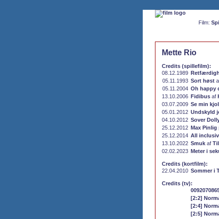
Film:
Spi
Mette Rio
Credits (spillefilm):
08.12.1989
Retfærdigh
05.11.1993
Sort høst
a
05.11.2004
Oh happy 
13.10.2006
Fidibus
af
03.07.2009
Se min kjo
05.01.2012
Undskyld je
04.10.2012
Sover Doll
25.12.2012
Max Pinlig
25.12.2014
All inclusi
13.10.2022
Smuk
af
Ti
02.02.2023
Meter i se
Credits (kortfilm):
22.04.2010
Sommer i T
Credits (tv):
00920708650
[2:2] Norma
[2:4] Norma
[2:5] Norma