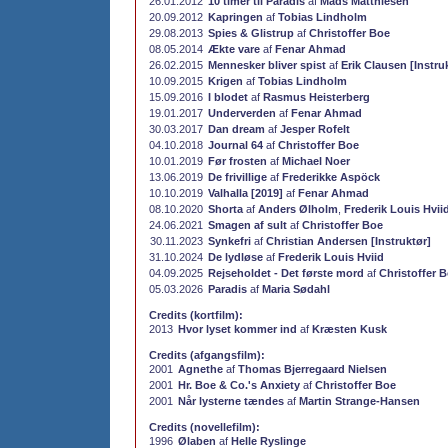
26.01.2012
10 timer til Paradis
af
Mads Matthiesen
20.09.2012
Kapringen
af
Tobias Lindholm
29.08.2013
Spies & Glistrup
af
Christoffer Boe
08.05.2014
Ækte vare
af
Fenar Ahmad
26.02.2015
Mennesker bliver spist
af
Erik Clausen [Instru
10.09.2015
Krigen
af
Tobias Lindholm
15.09.2016
I blodet
af
Rasmus Heisterberg
19.01.2017
Underverden
af
Fenar Ahmad
30.03.2017
Dan dream
af
Jesper Rofelt
04.10.2018
Journal 64
af
Christoffer Boe
10.01.2019
Før frosten
af
Michael Noer
13.06.2019
De frivillige
af
Frederikke Aspöck
10.10.2019
Valhalla [2019]
af
Fenar Ahmad
08.10.2020
Shorta
af
Anders Ølholm
,
Frederik Louis Hvii
24.06.2021
Smagen af sult
af
Christoffer Boe
30.11.2023
Synkefri
af
Christian Andersen [Instruktør]
31.10.2024
De lydløse
af
Frederik Louis Hviid
04.09.2025
Rejseholdet - Det første mord
af
Christoffer 
05.03.2026
Paradis
af
Maria Sødahl
Credits (kortfilm):
2013
Hvor lyset kommer ind
af
Kræsten Kusk
Credits (afgangsfilm):
2001
Agnethe
af
Thomas Bjerregaard Nielsen
2001
Hr. Boe & Co.'s Anxiety
af
Christoffer Boe
2001
Når lysterne tændes
af
Martin Strange-Hansen
Credits (novellefilm):
1996
Ølaben
af
Helle Ryslinge