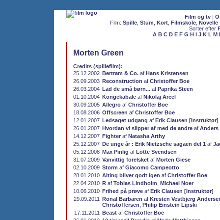
Film og tv
|
O
Film:
Spille
,
Stum
,
Kort
,
Filmskole
,
Novelle
Sorter efter
A
B
C
D
E
F
G
H
I
J
K
L
M
Morten Green
Credits (spillefilm):
25.12.2002
Bertram & Co.
af
Hans Kristensen
26.09.2003
Reconstruction
af
Christoffer Boe
26.03.2004
Lad de små børn...
af
Paprika Steen
01.10.2004
Kongekabale
af
Nikolaj Arcel
30.09.2005
Allegro
af
Christoffer Boe
18.08.2006
Offscreen
af
Christoffer Boe
12.01.2007
Ledsaget udgang
af
Erik Clausen [Instruktør]
26.01.2007
Hvordan vi slipper af med de andre
af
Anders
14.12.2007
Fighter
af
Natasha Arthy
25.12.2007
De unge år : Erik Nietzsche sagaen del 1
af
Ja
05.12.2008
Max Pinlig
af
Lotte Svendsen
31.07.2009
Vanvittig forelsket
af
Morten Giese
02.10.2009
Storm
af
Giacomo Campeotto
28.01.2010
Alting bliver godt igen
af
Christoffer Boe
22.04.2010
R
af
Tobias Lindholm
,
Michael Noer
10.06.2010
Frihed på prøve
af
Erik Clausen [Instruktør]
29.09.2011
Ronal Barbaren
af
Kresten Vestbjerg Anderse
Christoffersen
,
Philip Einstein Lipski
17.11.2011
Beast
af
Christoffer Boe