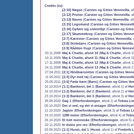
Credits (tv):
[2:10] Nøgen
(
Carsten og Gittes Vennevilla
, a
[2:12] Prutter
(
Carsten og Gittes Vennevilla
, a
[2:13] Navne
(
Carsten og Gittes Vennevilla
, af
[2:15] Legomand
(
Carsten og Gittes Vennevil
[2:16] Opføre sig ordentligt
(
Carsten og Gitte
[2:17] Skammekrog
(
Carsten og Gittes Vennev
[2:7] Kærester
(
Carsten og Gittes Vennevilla
, 
[2:8] Stoledans
(
Carsten og Gittes Vennevilla
[2:9] Rådden frugt
(
Carsten og Gittes Vennevi
03.11.2008
Maj & Charlie, afsnit 10
(
Maj & Charlie
, afsnit 1
10.11.2008
Maj & Charlie, afsnit 11
(
Maj & Charlie
, afsnit 1
17.11.2008
Maj & Charlie, afsnit 12
(
Maj & Charlie
, afsnit 1
24.11.2008
Maj & Charlie, afsnit 13
(
Maj & Charlie
, afsnit 1
27.04.2011
[2:1] Hindbærsnitter
(
Carsten og Gittes Venne
11.05.2011
[2:3] Dyr med tøj
(
Carsten og Gittes Vennevill
25.05.2011
[2:5] Føde børn [Børn]
(
Carsten og Gittes Ven
16.10.2014
[1:1] Bankerot, del 1
(
Bankerot
, afsnit 1) af
Hen
16.10.2014
[1:2] Bankerot, del 2
(
Bankerot
, afsnit 2) af
Hen
23.10.2014
[1:3] Bankerot, del 3
(
Bankerot
, afsnit 3) af
Hen
28.09.2020
Dag 1
(
Efterforskningen
, afsnit 1) af
Tobias Li
05.10.2020
Det vi ved, og det vi antager
(
Efterforskninge
12.10.2020
Jagten
(
Efterforskningen
, afsnit 3) af
Tobias L
19.10.2020
1280 meter
(
Efterforskningen
, afsnit 4) af
Tobi
26.10.2020
Et helt menneske
(
Efterforskningen
, afsnit 5) 
02.11.2020
In dubio pro reo
(
Efterforskningen
, afsnit 6) a
03.09.2023
[1:1] Huset, del 1
(
Huset
, afsnit 1) af
Frederik L