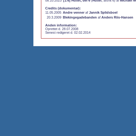
08.10.2023
[1:6] Huset, del 6
(
Huset
, afsnit 6) af
Michael N
Credits (dokumentar):
11.05.2005
Andre venner
af
Jannik Splidsboel
20.3.2009
Blekingegadebanden
af
Anders Riis-Hansen
Anden information:
Oprettet d. 28.07.2008
Senest redigeret d. 02.02.2014