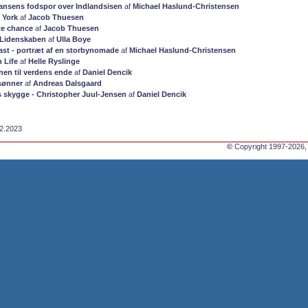
 Nansens fodspor over Indlandsisen
af
Michael Haslund-Christensen
 York
af
Jacob Thuesen
te chance
af
Jacob Thuesen
 Lidenskaben
af
Ulla Boye
ast - portræt af en storbynomade
af
Michael Haslund-Christensen
 Life
af
Helle Ryslinge
nen til verdens ende
af
Daniel Dencik
sønner
af
Andreas Dalsgaard
 skygge - Christopher Juul-Jensen
af
Daniel Dencik
12.2023
©
Copyright 1997-2026,