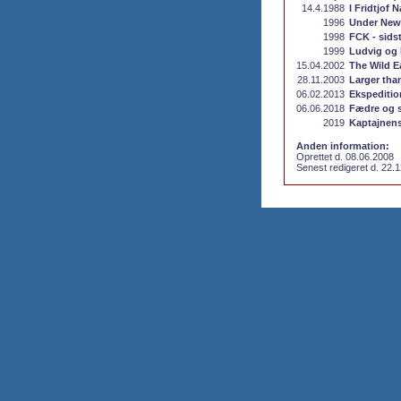
14.4.1988
I Fridtjof
1996
Under New
1998
FCK - sids
1999
Ludvig og
15.04.2002
The Wild E
28.11.2003
Larger than
06.02.2013
Ekspeditio
06.06.2018
Fædre og 
2019
Kaptajnens
Anden information:
Oprettet d. 08.06.2008
Senest redigeret d. 22.