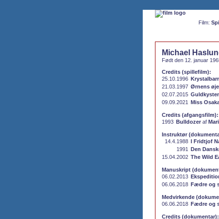
Film:
Spi
Michael Haslun
Født den 12. januar 19
Credits (spillefilm):
25.10.1996
Krystalbar
21.03.1997
Ørnens øje
02.07.2015
Guldkyste
09.09.2021
Miss Osak
Credits (afgangsfilm):
1993
Bulldozer
af
Mar
Instruktør (dokumenta
14.4.1988
I Fridtjof
1991
Den Danske
15.04.2002
The Wild E
Manuskript (dokument
06.02.2013
Ekspeditio
06.06.2018
Fædre og 
Medvirkende (dokumen
06.06.2018
Fædre og 
Credits (dokumentar):