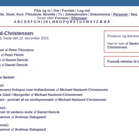
Film og tv
|
Om
|
Forside
|
Log ind
lle
,
Stum
,
Kort
,
Filmskole
,
Novelle
|
Tv
|
Julekalendere
|
Dokumentar
|
Personer
|
Søg
Sorter efter
Fornavn
|
Efternavn
A
B
C
D
E
F
G
H
I
J
K
L
M
N
O
P
Q
R
S
T
U
V
W
X
Y
Z
Æ
Ø
Å
d-Christensen
Producer og dokumen
65. Døde den 22. december 2023.
Han er søn af
Søren
Christensen
.
net
af
Peter Thorsboe
af
Peter Flinth
n
af
Daniel Dencik
Foreslå rettelse ti
a
af
Daniel Dencik
ia Sødahl
r):
 Nansens fodspor over Indlandsisen
af
Michael Haslund-Christensen
 Gård i Mongoliet
af
Michael Haslund-Christensen
ast - portræt af en storbynomade
af
Michael Haslund-Christensen
ar):
nen til verdens ende
af
Daniel Dencik
sønner
af
Andreas Dalsgaard
tar):
sønner
af
Andreas Dalsgaard