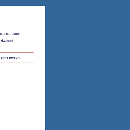
tarinstruktør.
 Haslund-
l denne person