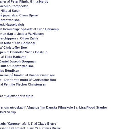
vaner
af
Peter Flinth
,
Ghita Nørby
iacomo Campeotto
f
Nikolaj Steen
 på japansk
af
Claus Bjerre
ristoffer Boe
Ask Hasselbalch
en hemmelige opskrift
af
Tilde Harkamp
r en dag
af
Jesper W. Nielsen
perchippen
af
Oliver Zahle
ra Nibe
af
Ole Bornedal
af
Christoffer Boe
ppen
af
Charlotte Sachs Bostrup
n
af
Tilde Harkamp
Daniel Joseph Borgman
sult
af
Christoffer Boe
las Bendixen
rnerne på himlen
af
Kasper Gaardsøe
t - Det første mord
af
Christoffer Boe
af
Pernille Fischer Christensen
et
af
Alexander Kølpin
nger om utroskab [ Afgangsfilm Danske Filmskole ]
af
Lisa Flood Staubo
kkel Serup
Mads
(
Karrusel
, afsnit 1) af
Claus Bjerre
usanne
(
Karrusel
, afsnit 2) af
Claus Bjerre