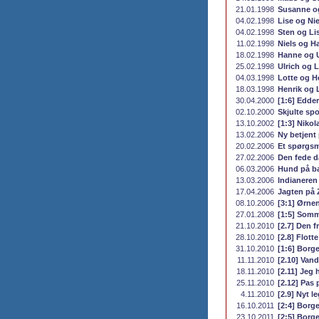
21.01.1998
Susanne o
04.02.1998
Lise og Nie
04.02.1998
Sten og Li
11.02.1998
Niels og H
18.02.1998
Hanne og U
25.02.1998
Ulrich og L
04.03.1998
Lotte og H
18.03.1998
Henrik og 
30.04.2000
[1:6] Edde
02.10.2000
Skjulte spo
13.10.2002
[1:3] Nikola
13.02.2006
Ny betjent 
20.02.2006
Et spørgs
27.02.2006
Den fede 
06.03.2006
Hund på b
13.03.2006
Indianeren
17.04.2006
Jagten på 
08.10.2006
[3:1] Ørnen
27.01.2008
[1:5] Somm
21.10.2010
[2.7] Den f
28.10.2010
[2.8] Flotte
31.10.2010
[1:6] Borge
11.11.2010
[2.10] Vand
18.11.2010
[2.11] Jeg 
25.11.2010
[2.12] Pas
4.11.2010
[2.9] Nyt l
16.10.2011
[2:4] Borge
23.10.2011
[2:5] Borgen