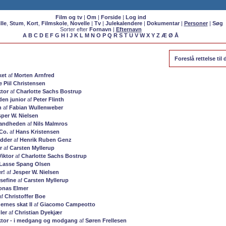
Film og tv
|
Om
|
Forside
|
Log ind
lle
,
Stum
,
Kort
,
Filmskole
,
Novelle
|
Tv
|
Julekalendere
|
Dokumentar
|
Personer
|
Søg
Sorter efter
Fornavn
|
Efternavn
A
B
C
D
E
F
G
H
I
J
K
L
M
N
O
P
Q
R
S
T
U
V
W
X
Y
Z
Æ
Ø
Å
Foreslå rettelse ti
ket
af
Morten Arnfred
e Piil Christensen
ktor
af
Charlotte Sachs Bostrup
en junior
af
Peter Flinth
n
af
Fabian Wullenweber
sper W. Nielsen
sandheden
af
Nils Malmros
Co.
af
Hans Kristensen
dder
af
Henrik Ruben Genz
r
af
Carsten Myllerup
Viktor
af
Charlotte Sachs Bostrup
Lasse Spang Olsen
r!
af
Jesper W. Nielsen
sefine
af
Carsten Myllerup
onas Elmer
af
Christoffer Boe
ernes skat II
af
Giacomo Campeotto
ler
af
Christian Dyekjær
ktor - i medgang og modgang
af
Søren Frellesen