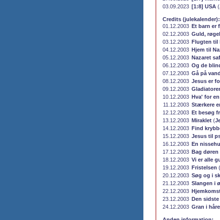
03.09.2023
[1:8] USA
(
Credits (julekalender):
01.12.2003
Et barn er 
02.12.2003
Guld, røge
03.12.2003
Flugten ti
04.12.2003
Hjem til Na
05.12.2003
Nazaret saf
06.12.2003
Og de blin
07.12.2003
Gå på van
08.12.2003
Jesus er fo
09.12.2003
Gladiatore
10.12.2003
Hva' for en
11.12.2003
Stærkere e
12.12.2003
Et besøg f
13.12.2003
Miraklet
(
J
14.12.2003
Find kryb
15.12.2003
Jesus til 
16.12.2003
En nissehu
17.12.2003
Bag døren
18.12.2003
Vi er alle 
19.12.2003
Fristelsen
20.12.2003
Søg og i sk
21.12.2003
Slangen i 
22.12.2003
Hjemkoms
23.12.2003
Den sidst
24.12.2003
Gran i håre
Anden information: