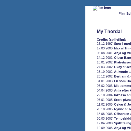
Film:
Spi
My Thordal
Credits (spillefilm):
25.12.1997
Spor i mør
17.03.2000
Max
af
Trin
03.08.2001
Anja og Vi
14.12.2001
Olsen Band
15.01.2002
Klatretøse
27.03.2002
Okay
af
Je
25.10.2002
At kende 
25.12.2002
Bertram & 
31.01.2003
En som Ho
07.02.2003
Midsomme
04.04.2003
Anja efter 
22.10.2004
Inkasso
af
07.01.2005
Store plane
11.02.2005
Oskar & Jo
28.10.2005
Nynne
af
J
18.08.2006
Offscreen
30.03.2007
Tempelridd
17.04.2008
Spillets reg
12.09.2008
Anja og Vi