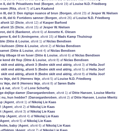
 II, del 9: Privatlivets fred
(
Borgen
, afsnit 19) af
Louise N.D. Friedberg
sessen
(
Rita
, afsnit 7) af
Lars Kaalund
n III, del 3: Den rigtige nuance af brun
(
Borgen
, afsnit 23) af
Jesper W. Nielsen
n III, del 6: Fortidens sønner
(
Borgen
, afsnit 26) af
Louise N.D. Friedberg
 afsnit 12
(
Dicte
, afsnit 12) af
Kasper Barfoed
 afsnit 15
(
Dicte
, afsnit 15) af
Jesper W. Nielsen
rot, del 6
(
Bankerot
, afsnit 6) af
Annette K. Olesen
erne II, del 5
(
Arvingerne
, afsnit 15) af
Mads Kamp Thulstrup
able
(
Ditte & Louise
, afsnit 1) af
Niclas Bendixen
i kulissen
(
Ditte & Louise
, afsnit 2) af
Niclas Bendixen
barnet
(
Ditte & Louise
, afsnit 4) af
Niclas Bendixen
rig tilbage til en fuser
(
Ditte & Louise
, afsnit 6) af
Niclas Bendixen
e kend dit flop
(
Ditte & Louise
, afsnit 8) af
Niclas Bendixen
 skilt end aldrig, afsnit 3
(
Bedre skilt end aldrig
, afsnit 3) af
Hella Joof
 skilt end aldrig, afsnit 5
(
Bedre skilt end aldrig
, afsnit 5) af
Hella Joof
 skilt end aldrig, afsnit 8
(
Bedre skilt end aldrig
, afsnit 8) af
Hella Joof
ns Veje, del 5
(
Herrens Veje
, afsnit 5) af
Louise N.D. Friedberg
ns Veje, del 8
(
Herrens Veje
, afsnit 8) af
Søren Balle
g & nat
, afsnit 7) af
Lone Scherfig
ge dejlige damer
(
Dansegarderoben
, afsnit 1) af
Ditte Hansen
,
Louise Mieritz
t nu, hun hedder?
(
Dansegarderoben
, afsnit 2) af
Ditte Hansen
,
Louise Mieritz
op
(
Agent
, afsnit 1) af
Nikolaj Lie Kaas
!
(
Agent
, afsnit 2) af
Nikolaj Lie Kaas
t
(
Agent
, afsnit 3) af
Nikolaj Lie Kaas
trip
(
Agent
, afsnit 4) af
Nikolaj Lie Kaas
Agent
, afsnit 5) af
Nikolaj Lie Kaas
kholm, baby
(
Agent
, afsnit 6) af
Nikolaj Lie Kaas
o-effekten
(
Agent
, afsnit 7) af
Nikolaj Lie Kaas