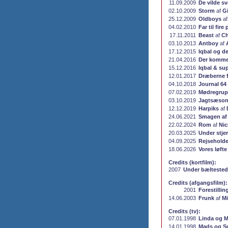
11.09.2009
De vilde s
02.10.2009
Storm
af
G
25.12.2009
Oldboys
a
04.02.2010
Far til fire
17.11.2011
Beast
af
Ch
03.10.2013
Antboy
af
17.12.2015
Iqbal og d
21.04.2016
Der komme
15.12.2016
Iqbal & su
12.01.2017
Dræberne f
04.10.2018
Journal 64
07.02.2019
Mødregru
03.10.2019
Jagtsæso
12.12.2019
Harpiks
af
24.06.2021
Smagen af 
22.02.2024
Rom
af
Nic
20.03.2025
Under stje
04.09.2025
Rejseholde
18.06.2026
Vores løfte
Credits (kortfilm):
2007
Under bæltested
Credits (afgangsfilm):
2001
Forestilli
14.06.2003
Frunk
af
Mi
Credits (tv):
07.01.1998
Linda og 
14.01.1998
Mads og S