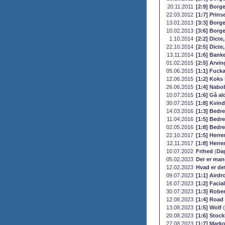
20.11.2011
[2:9] Borgen
22.03.2012
[1:7] Prin
13.01.2013
[3:3] Borge
10.02.2013
[3:6] Borge
1.10.2014
[2:2] Dicte,
22.10.2014
[2:5] Dicte,
13.11.2014
[1:6] Banke
01.02.2015
[2:5] Arving
05.06.2015
[1:1] Fuck
12.06.2015
[1:2] Koks 
26.06.2015
[1:4] Nabo
10.07.2015
[1:6] Gå ald
30.07.2015
[1:8] Kvind
14.03.2016
[1:3] Bedre
11.04.2016
[1:5] Bedre
02.05.2016
[1:8] Bedre
22.10.2017
[1:5] Herre
12.11.2017
[1:8] Herre
10.07.2022
Frihed
(
Da
05.02.2023
Der er man
12.02.2023
Hvad er de
09.07.2023
[1:1] Airdr
16.07.2023
[1:2] Facial
30.07.2023
[1:3] Rober
12.08.2023
[1:4] Road 
13.08.2023
[1:5] Wolf
(
20.08.2023
[1:6] Stoc
27.08.2023
[1:7] Mark