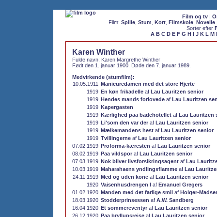
Film og tv
|
O
Film:
Spille
,
Stum
,
Kort
,
Filmskole
,
Novelle
Sorter efter
A
B
C
D
E
F
G
H
I
J
K
L
M
Karen Winther
Fulde navn: Karen Margrethe Winther
Født den 1. januar 1900. Døde den 7. januar 1989.
Medvirkende (stumfilm):
10.05.1911
Manicuredamen med det store Hjerte
1919
En køn frikadelle
af
Lau Lauritzen senior
1919
Hendes mands forlovede
af
Lau Lauritzen sen
1919
Kapergasten
1919
Kærlighed paa badehotellet
af
Lau Lauritzen 
1919
Li'som den var der
af
Lau Lauritzen senior
1919
Mælkemandens hest
af
Lau Lauritzen senior
1919
Tvillingerne
af
Lau Lauritzen senior
07.02.1919
Proforma-kæresten
af
Lau Lauritzen senior
08.02.1919
Paa vildspor
af
Lau Lauritzen senior
07.03.1919
Nok bliver livsforsikringsagent
af
Lau Lauritz
10.03.1919
Maharahaens yndlingsflamme
af
Lau Lauritze
24.11.1919
Med og uden kone
af
Lau Lauritzen senior
1920
Vaisenhusdrengen I
af
Emanuel Gregers
01.02.1920
Manden med det farlige smil
af
Holger-Madse
18.03.1920
Stodderprinsessen
af
A.W. Sandberg
16.04.1920
Et sommereventyr
af
Lau Lauritzen senior
26.12.1920
Paa bryllupsrejse
af
Lau Lauritzen senior