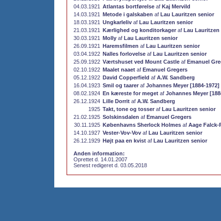
04.03.1921
Atlantas bortførelse
af
Kaj Mervild
14.03.1921
Metode i galskaben
af
Lau Lauritzen senior
18.03.1921
Ungkarleliv
af
Lau Lauritzen senior
21.03.1921
Kærlighed og konditorkager
af
Lau Lauritzen
30.03.1921
Molly
af
Lau Lauritzen senior
26.09.1921
Haremsfilmen
af
Lau Lauritzen senior
03.04.1922
Nalles forlovelse
af
Lau Lauritzen senior
25.09.1922
Værtshuset ved Mount Castle
af
Emanuel Gre
02.10.1922
Maalet naaet
af
Emanuel Gregers
05.12.1922
David Copperfield
af
A.W. Sandberg
16.04.1923
Smil og taarer
af
Johannes Meyer [1884-1972]
08.02.1924
En kæreste for meget
af
Johannes Meyer [188
26.12.1924
Lille Dorrit
af
A.W. Sandberg
1925
Takt, tone og tosser
af
Lau Lauritzen senior
21.02.1925
Solskinsdalen
af
Emanuel Gregers
30.11.1925
Københavns Sherlock Holmes
af
Aage Falck
14.10.1927
Vester-Vov-Vov
af
Lau Lauritzen senior
26.12.1929
Højt paa en kvist
af
Lau Lauritzen senior
Anden information:
Oprettet d. 14.01.2007
Senest redigeret d. 03.05.2018