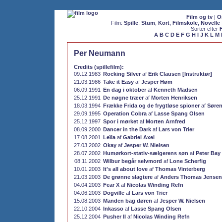
Film og tv
|
O
Film:
Spille
,
Stum
,
Kort
,
Filmskole
,
Novelle
Sorter efter
A
B
C
D
E
F
G
H
I
J
K
L
M
Per Neumann
Credits (spillefilm):
09.12.1983
Rocking Silver
af
Erik Clausen [Instruktør]
21.03.1986
Take it Easy
af
Jesper Høm
06.09.1991
En dag i oktober
af
Kenneth Madsen
25.12.1991
De nøgne træer
af
Morten Henriksen
18.03.1994
Frække Frida og de frygtløse spioner
af
Søren
29.09.1995
Operation Cobra
af
Lasse Spang Olsen
25.12.1997
Spor i mørket
af
Morten Arnfred
08.09.2000
Dancer in the Dark
af
Lars von Trier
17.08.2001
Leïla
af
Gabriel Axel
27.03.2002
Okay
af
Jesper W. Nielsen
28.07.2002
Humørkort-stativ-sælgerens søn
af
Peter Bay
08.11.2002
Wilbur begår selvmord
af
Lone Scherfig
10.01.2003
It's all about love
af
Thomas Vinterberg
21.03.2003
De grønne slagtere
af
Anders Thomas Jensen
04.04.2003
Fear X
af
Nicolas Winding Refn
04.06.2003
Dogville
af
Lars von Trier
15.08.2003
Manden bag døren
af
Jesper W. Nielsen
22.10.2004
Inkasso
af
Lasse Spang Olsen
25.12.2004
Pusher II
af
Nicolas Winding Refn