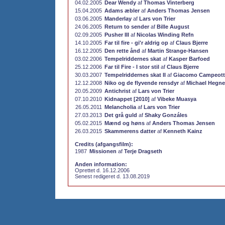
04.02.2005
Dear Wendy
af
Thomas Vinterberg
15.04.2005
Adams æbler
af
Anders Thomas Jensen
03.06.2005
Manderlay
af
Lars von Trier
24.06.2005
Return to sender
af
Bille August
02.09.2005
Pusher III
af
Nicolas Winding Refn
14.10.2005
Far til fire - gi'r aldrig op
af
Claus Bjerre
16.12.2005
Den rette ånd
af
Martin Strange-Hansen
03.02.2006
Tempelriddernes skat
af
Kasper Barfoed
25.12.2006
Far til Fire - I stor stil
af
Claus Bjerre
30.03.2007
Tempelriddernes skat II
af
Giacomo Campeot
12.12.2008
Niko og de flyvende rensdyr
af
Michael Hegne
20.05.2009
Antichrist
af
Lars von Trier
07.10.2010
Kidnappet [2010]
af
Vibeke Muasya
26.05.2011
Melancholia
af
Lars von Trier
27.03.2013
Det grå guld
af
Shaky Gonzáles
05.02.2015
Mænd og høns
af
Anders Thomas Jensen
26.03.2015
Skammerens datter
af
Kenneth Kainz
Credits (afgangsfilm):
1987
Missionen
af
Terje Dragseth
Anden information:
Oprettet d. 16.12.2006
Senest redigeret d. 13.08.2019