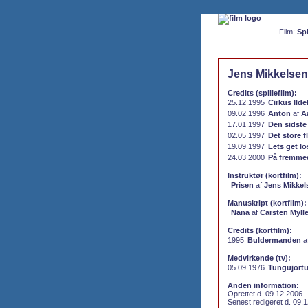
Film:
Spi
Jens Mikkelsen
Credits (spillefilm):
25.12.1995
Cirkus Ild
09.02.1996
Anton
af
A
17.01.1997
Den sidste 
02.05.1997
Det store f
19.09.1997
Lets get lo
24.03.2000
På fremme
Instruktør (kortfilm):
Prisen
af
Jens Mikkel
Manuskript (kortfilm):
Nana
af
Carsten Myll
Credits (kortfilm):
1995
Buldermanden
a
Medvirkende (tv):
05.09.1976
Tungujortun
Anden information:
Oprettet d. 09.12.2006
Senest redigeret d. 09.