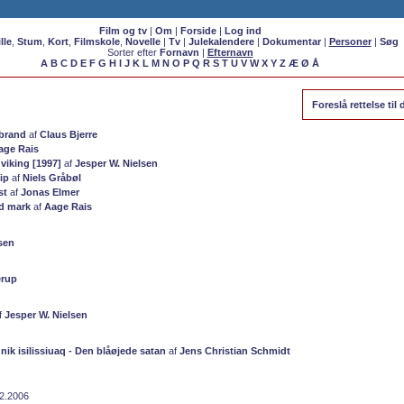
Film og tv
|
Om
|
Forside
|
Log ind
lle
,
Stum
,
Kort
,
Filmskole
,
Novelle
|
Tv
|
Julekalendere
|
Dokumentar
|
Personer
|
Søg
Sorter efter
Fornavn
|
Efternavn
A
B
C
D
E
F
G
H
I
J
K
L
M
N
O
P
Q
R
S
T
U
V
W
X
Y
Z
Æ
Ø
Å
Foreslå rettelse ti
ebrand
af
Claus Bjerre
age Rais
viking [1997]
af
Jesper W. Nielsen
lip
af
Niels Gråbøl
st
af
Jonas Elmer
d mark
af
Aage Rais
sen
erup
f
Jesper W. Nielsen
ik isilissiuaq - Den blåøjede satan
af
Jens Christian Schmidt
12.2006