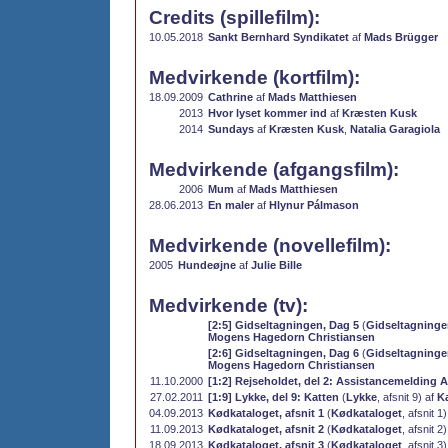
Credits (spillefilm):
10.05.2018
Sankt Bernhard Syndikatet
af
Mads Brügger
Medvirkende (kortfilm):
18.09.2009
Cathrine
af
Mads Matthiesen
2013
Hvor lyset kommer ind
af
Kræsten Kusk
2014
Sundays
af
Kræsten Kusk
,
Natalia Garagiola
Medvirkende (afgangsfilm):
2006
Mum
af
Mads Matthiesen
28.06.2013
En maler
af
Hlynur Pálmason
Medvirkende (novellefilm):
2005
Hundeøjne
af
Julie Bille
Medvirkende (tv):
[2:5] Gidseltagningen, Dag 5
(
Gidseltagninge
Mogens Hagedorn Christiansen
[2:6] Gidseltagningen, Dag 6
(
Gidseltagninge
Mogens Hagedorn Christiansen
11.10.2000
[1:2] Rejseholdet, del 2: Assistancemelding A-
27.02.2011
[1:9] Lykke, del 9: Katten
(
Lykke
, afsnit 9) af
K
04.09.2013
Kødkataloget, afsnit 1
(
Kødkataloget
, afsnit 1
11.09.2013
Kødkataloget, afsnit 2
(
Kødkataloget
, afsnit 2
18.09.2013
Kødkataloget, afsnit 3
(
Kødkataloget
, afsnit 3