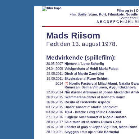
Film og tv
|
O
Film:
Spille
,
Stum
,
Kort
,
Filmskole
,
Novelle
Sorter efter
A
B
C
D
E
F
G
H
I
J
K
L
M
Mads Riisom
Født den 13. august 1978.
Medvirkende (spillefilm):
30.03.2007
Hjemve
af
Lone Scherfig
24.04.2009
Velsignelsen
af
Heidi Maria Faisst
25.08.2011
Dirch
af
Martin Zandvliet
15.09.2011
Skyskraber
af
Rune Schjøtt
2014
(*)
Nordic Factory
af
Milad Alami
,
Natalia Gara
Ramezan
,
Selma Vilhunen
,
Aygul Bakanova
12.06.2014
Når dyrene drømmer
af
Jonas Alexander Arn
26.03.2015
Skammerens datter
af
Kenneth Kainz
16.04.2015
Rosita
af
Frederikke Aspöck
03.12.2015
Under sandet
af
Martin Zandvliet
03.02.2016
1864 - brødre i krig
af
Ole Bornedal
27.10.2016
Fuglene over sundet
af
Nicolo Donato
28.09.2017
Gud taler ud
af
Henrik Ruben Genz
19.07.2018
Landet af glas
af
Jeppe Vig Find
,
Marie Rønn
28.10.2021
Skyggen i mit øje
af
Ole Bornedal