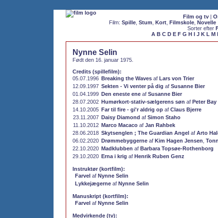
Film og tv
|
O
Film:
Spille
,
Stum
,
Kort
,
Filmskole
,
Novelle
Sorter efter
A
B
C
D
E
F
G
H
I
J
K
L
M
Nynne Selin
Født den 16. januar 1975.
Credits (spillefilm):
05.07.1996
Breaking the Waves
af
Lars von Trier
12.09.1997
Sekten - Vi venter på dig
af
Susanne Bier
01.04.1999
Den eneste ene
af
Susanne Bier
28.07.2002
Humørkort-stativ-sælgerens søn
af
Peter Bay
14.10.2005
Far til fire - gi'r aldrig op
af
Claus Bjerre
23.11.2007
Daisy Diamond
af
Simon Staho
11.10.2012
Marco Macaco
af
Jan Rahbek
28.06.2018
Skytsenglen ; The Guardian Angel
af
Arto Ha
06.02.2020
Drømmebyggerne
af
Kim Hagen Jensen
,
Tonn
22.10.2020
Madklubben
af
Barbara Topsøe-Rothenborg
29.10.2020
Erna i krig
af
Henrik Ruben Genz
Instruktør (kortfilm):
Farvel
af
Nynne Selin
Lykkejægerne
af
Nynne Selin
Manuskript (kortfilm):
Farvel
af
Nynne Selin
Medvirkende (tv):