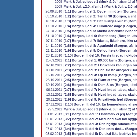
2009
Mørk & Jul, episode 1
(
Mørk & Jul
, afsnit 1) af
2009
Mørk & Jul, v.2.0, afsnit 1
(
Mørk & Jul, v. 2.0
, a
26.09.2010
[1:1] Borgen I, del 1: Dyden i midten
(
Borgen
03.10.2010
[1:2] Borgen I, del 2: Tæl til 90
(
Borgen
, afsnit
10.10.2010
[1:3] Borgen I, del 3: Det muliges kunst
(
Borg
17.10.2010
[1:4] Borgen I, del 4: Hundrede dage
(
Borgen
24.10.2010
[1:5] Borgen I, del 5: Mænd der elsker kvinder
31.10.2010
[1:6] Borgen, I, del 6: Statsbesøg
(
Borgen
, af
07.11.2010
[1:7] Borgen I, del 7: Ikke se, ikke høre, ikke ta
14.11.2010
[1:8] Borgen I, del 8: Agurketid
(
Borgen
, afsni
21.11.2010
[1:9] Borgen I, del 9: Del og hersk
(
Borgen
, af
28.11.2010
[1:10] Borgen I, del 10: Første tirsdag i oktob
25.09.2011
[2:1] Borgen II, del 1: 89.000 børn
(
Borgen
, af
02.10.2011
[2:2] Borgen II, del 2: I Bruxelles kan ingen hø
09.10.2011
[2:3] Borgen II, del 3: Den sidste arbejder
(
Bo
16.10.2011
[2:4] Borgen II, del 4: Op til kamp
(
Borgen
, af
23.10.2011
[2:5] Borgen II, del 5: Plant et træ
(
Borgen
, af
30.10.2011
[2:6] Borgen II, del 6: Dem & os
(
Borgen
, afsn
06.11.2011
[2:7] Borgen II, del 7: Hvad indad tabes, skal 
13.11.2011
[2:8] Borgen II, del 8: Hvad indad tabes, skal 
20.11.2011
[2:9] Borgen II, del 9: Privatlivets fred
(
Borge
27.11.2011
[2:10] Borgen II, del 10: En bemærkning af sæ
29.5.2011
Mørk & Jul, episode 2
(
Mørk & Jul
, afsnit 2) af
01.01.2013
[3:1] Borgen III, del 1: I Danmark er jeg født
(
B
06.01.2013
[3:2] Borgen III, del 2: Med land skal lov bygg
13.01.2013
[3:3] Borgen III, del 3: Den rigtige nuance af 
27.01.2013
[3:4] Borgen III, del 4: Den enes død...
(
Borge
03.02.2013
[3:5] Borgen III, del 5: Du skal ikke bedrive ho