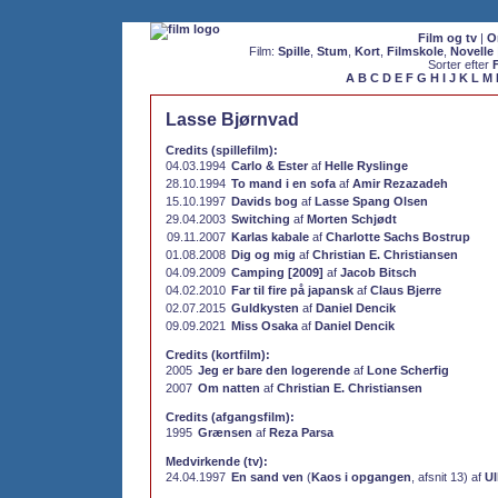
Film og tv
|
O
Film:
Spille
,
Stum
,
Kort
,
Filmskole
,
Novelle
Sorter efter
A
B
C
D
E
F
G
H
I
J
K
L
M
Lasse Bjørnvad
Credits (spillefilm):
04.03.1994
Carlo & Ester
af
Helle Ryslinge
28.10.1994
To mand i en sofa
af
Amir Rezazadeh
15.10.1997
Davids bog
af
Lasse Spang Olsen
29.04.2003
Switching
af
Morten Schjødt
09.11.2007
Karlas kabale
af
Charlotte Sachs Bostrup
01.08.2008
Dig og mig
af
Christian E. Christiansen
04.09.2009
Camping [2009]
af
Jacob Bitsch
04.02.2010
Far til fire på japansk
af
Claus Bjerre
02.07.2015
Guldkysten
af
Daniel Dencik
09.09.2021
Miss Osaka
af
Daniel Dencik
Credits (kortfilm):
2005
Jeg er bare den logerende
af
Lone Scherfig
2007
Om natten
af
Christian E. Christiansen
Credits (afgangsfilm):
1995
Grænsen
af
Reza Parsa
Medvirkende (tv):
24.04.1997
En sand ven
(
Kaos i opgangen
, afsnit 13) af
Ul