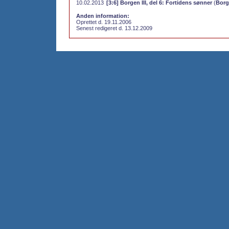
10.02.2013
[3:6] Borgen III, del 6: Fortidens sønner
(
Borg
Anden information:
Oprettet d. 19.11.2006
Senest redigeret d. 13.12.2009