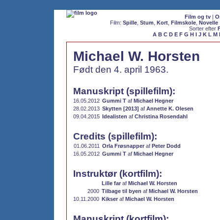
Film og tv
|
O
Film:
Spille
,
Stum
,
Kort
,
Filmskole
,
Novelle
Sorter efter
A
B
C
D
E
F
G
H
I
J
K
L
M
Michael W. Horsten
Født den 4. april 1963.
Manuskript (spillefilm):
16.05.2012
Gummi T
af
Michael Hegner
28.02.2013
Skytten [2013]
af
Annette K. Olesen
09.04.2015
Idealisten
af
Christina Rosendahl
Credits (spillefilm):
01.06.2011
Orla Frøsnapper
af
Peter Dodd
16.05.2012
Gummi T
af
Michael Hegner
Instruktør (kortfilm):
Lille far
af
Michael W. Horsten
2000
Tilbage til byen
af
Michael W. Horsten
10.11.2000
Kikser
af
Michael W. Horsten
Manuskript (kortfilm):