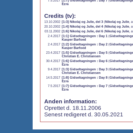
7.5.2017
[1:7] Gidseltagningen : Day 7
(
Gidseltagninge
Ezra
Credits (tv):
13.10.2002
[1:3] Nikolaj og Julie, del 3
(
Nikolaj og Julie
, a
20.10.2002
[1:4] Nikolaj og Julie, del 4
(
Nikolaj og Julie
, a
03.11.2002
[1:6] Nikolaj og Julie, del 6
(
Nikolaj og Julie
, a
2.4.2017
[1:1] Gidseltagningen : Day 1
(
Gidseltagninge
Kasper Barfoed
2.4.2017
[1:2] Gidseltagningen : Day 2
(
Gidseltagninge
Kasper Barfoed
23.4.2017
[1:5] Gidseltagningen : Day 5
(
Gidseltagninge
Christian E. Christiansen
30.4.2017
[1:6] Gidseltagningen : Day 6
(
Gidseltagninge
Ezra
9.4.2017
[1:3] Gidseltagningen : Day 3
(
Gidseltagninge
Christian E. Christiansen
14.5.2017
[1:8] Gidseltagningen : Day 8
(
Gidseltagninge
Ezra
7.5.2017
[1:7] Gidseltagningen : Day 7
(
Gidseltagninge
Ezra
Anden information:
Oprettet d. 18.11.2006
Senest redigeret d. 30.05.2021