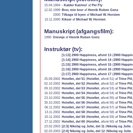
15.04.1994
- Kalder Katrine!
af
Per Fly
12.02.1999
Bror, min bror
af
Henrik Ruben Genz
2000
Tilbage til byen
af
Michael W. Horsten
10.11.2000
Kikser
af
Michael W. Horsten
Manuskript (afgangsfilm):
1995
Omveje
af
Henrik Ruben Genz
Instruktør (tv):
[1:13] 2900 Happiness, afsnit 13
(
2900 Happin
[1:14] 2900 Happiness, afsnit 14
(
2900 Happin
[1:15] 2900 Happiness, afsnit 15
(
2900 Happin
[1:16] 2900 Happiness, afsnit 16
(
2900 Happin
[1:17] 2900 Happiness, afsnit 17
(
2900 Happin
25.09.2002
Hotellet, del 51
(
Hotellet
, afsnit 51) af
Trine Piil
02.10.2002
Hotellet, del 52
(
Hotellet
, afsnit 52) af
Trine Piil
09.10.2002
Hotellet, del 53
(
Hotellet
, afsnit 53) af
Trine Piil
16.10.2002
Hotellet, del 54
(
Hotellet
, afsnit 54) af
Trine Piil
23.10.2002
Hotellet, del 55
(
Hotellet
, afsnit 55) af
Trine Piil
30.10.2002
Hotellet, del 56
(
Hotellet
, afsnit 56) af
Trine Piil
06.11.2002
Hotellet, del 57
(
Hotellet
, afsnit 57) af
Trine Piil
13.11.2002
Hotellet, del 58
(
Hotellet
, afsnit 58) af
Trine Piil
20.11.2002
Hotellet, del 59
(
Hotellet
, afsnit 59) af
Trine Piil
27.11.2002
Hotellet, del 60
(
Hotellet
, afsnit 60) af
Trine Piil
23.02.2003
[2:3] Nikolaj og Julie, del 11
(
Nikolaj og Julie
,
02.03.2003
[2:4] Nikolaj og Julie, del 12
(
Nikolaj og Julie
,