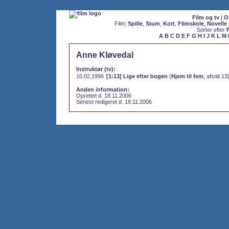
Film og tv
|
O
Film:
Spille
,
Stum
,
Kort
,
Filmskole
,
Novelle
Sorter efter
A
B
C
D
E
F
G
H
I
J
K
L
M
Anne Kløvedal
Instruktør (tv):
10.02.1996
[1:13] Lige efter bogen
(
Hjem til fem
, afsnit 13
Anden information:
Oprettet d. 18.11.2006
Senest redigeret d. 18.11.2006