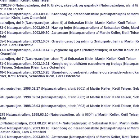
Klein
,
Martin Keller
,
Ketil Teisen
0-330167-0 Naturpatruljen, del 6: Urskov, skestork og gapahuk
(
Naturpatruljen
, afsnit 6)
er
,
Ketil Teisen
75-0 Naturpatruljen, 2003.09.16: Kronborg og næsehornsbille
(
Naturpatruljen
) af
Marti
astian Klein
,
Lars Ostenfeld
patruljen, del 9
(
Naturpatruljen
, afsnit 9) af
Sebastian Klein
,
Martin Keller
,
Ketil Teisen
3-0 Naturpatruljen, 2003.09.23: Hav og hejre
(
Naturpatruljen
) af
Sebastian Klein
,
Marti
91-0 Naturpatruljen, 2003.09.30: Jættestue
(
Naturpatruljen
) af
Martin Keller
,
Ketil Teis
feld
05-0 Naturpatruljen, 2003.10.07: Grævlingejagt og ridning
(
Naturpatruljen
) af
Martin Ke
Klein
,
Lars Ostenfeld
13-0 Naturpatruljen, 2003.10.14: Lynghede og gæs
(
Naturpatruljen
) af
Martin Keller
,
Ke
 Ostenfeld
patruljen, del 7
(
Naturpatruljen
, afsnit 7) af
Sebastian Klein
,
Martin Keller
,
Ketil Teisen
21-0 Naturpatruljen, 2003.10.21: Knogle og et uldhåret næsehorn og frøjagt
(
Naturpat
l Teisen
,
Sebastian Klein
,
Lars Ostenfeld
48-0 Naturpatruljen, 2003.10.28: Strandeng, grønbenet rørhøne og stenalder-strandka
ller
,
Ketil Teisen
,
Sebastian Klein
,
Lars Ostenfeld
aturpatruljen, 1998.02.17
(
Naturpatruljen
, afsnit 9801) af
Martin Keller
,
Ketil Teisen
,
Seb
aturpatruljen, 1998.02.24
(
Naturpatruljen
, afsnit 9802) af
Martin Keller
,
Ketil Teisen
,
Seb
aturpatruljen, 1998.03.03
(
Naturpatruljen
, afsnit 9803) af
Martin Keller
,
Ketil Teisen
,
Seb
278 Naturpatruljen, 1998.03.10
(
Naturpatruljen
, afsnit 9804) af
Martin Keller
,
Ketil Teise
feld
 Naturpatruljen, 2001.08.28: Afsnit 4
(
Naturpatruljen
) af
Sebastian Klein
,
Martin Kelle
75-0 Naturpatruljen, 2003.09.16: Kronborg og næsehornsbille
(
Naturpatruljen
) af
Marti
astian Klein
,
Lars Ostenfeld
91-0 Naturpatruljen, 2003.09.30: Jættestue
(
Naturpatruljen
) af
Martin Keller
,
Ketil Teis