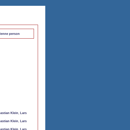
l denne person
astian Klein
,
Lars
astian Klein
,
Lars
astian Klein
,
Lars