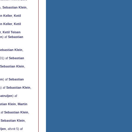
n
,
Sebastian Klein
,
in Keller
,
Ketil
in Keller
,
Ketil
r
,
Ketil Teisen
en
) af
Sebastian
ebastian Klein
,
201) af
Sebastian
Sebastian Klein
,
en
) af
Sebastian
n
) af
Sebastian Klein
,
atruljen
) af
tian Klein
,
Martin
 af
Sebastian Klein
,
f
Sebastian Klein
,
ljen
, afsnit 5) af