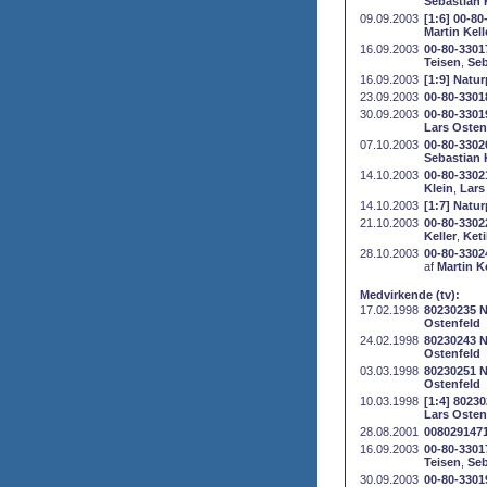
Sebastian 
09.09.2003
[1:6] 00-8
Martin Kell
16.09.2003
00-80-3301
Teisen
,
Seb
16.09.2003
[1:9] Natur
23.09.2003
00-80-33018
30.09.2003
00-80-3301
Lars Osten
07.10.2003
00-80-3302
Sebastian 
14.10.2003
00-80-3302
Klein
,
Lars
14.10.2003
[1:7] Natur
21.10.2003
00-80-3302
Keller
,
Keti
28.10.2003
00-80-3302
af
Martin Ke
Medvirkende (tv):
17.02.1998
80230235 N
Ostenfeld
24.02.1998
80230243 N
Ostenfeld
03.03.1998
80230251 N
Ostenfeld
10.03.1998
[1:4] 80230
Lars Osten
28.08.2001
00802914710
16.09.2003
00-80-3301
Teisen
,
Seb
30.09.2003
00-80-3301