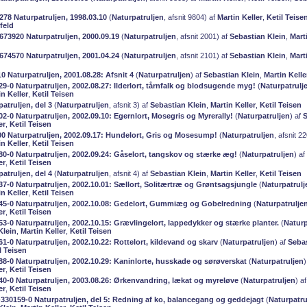
278 Naturpatruljen, 1998.03.10
(
Naturpatruljen
, afsnit 9804) af
Martin Keller
,
Ketil Teise
feld
673920 Naturpatruljen, 2000.09.19
(
Naturpatruljen
, afsnit 2001) af
Sebastian Klein
,
Mart
674570 Naturpatruljen, 2001.04.24
(
Naturpatruljen
, afsnit 2101) af
Sebastian Klein
,
Mart
 Naturpatruljen, 2001.08.28: Afsnit 4
(
Naturpatruljen
) af
Sebastian Klein
,
Martin Kelle
9-0 Naturpatruljen, 2002.08.27: Ilderlort, tårnfalk og blodsugende myg!
(
Naturpatrulj
in Keller
,
Ketil Teisen
patruljen, del 3
(
Naturpatruljen
, afsnit 3) af
Sebastian Klein
,
Martin Keller
,
Ketil Teisen
2-0 Naturpatruljen, 2002.09.10: Egernlort, Mosegris og Myrerally!
(
Naturpatruljen
) af
S
er
,
Ketil Teisen
0 Naturpatruljen, 2002.09.17: Hundelort, Gris og Mosesump!
(
Naturpatruljen
, afsnit 2
in Keller
,
Ketil Teisen
80-0 Naturpatruljen, 2002.09.24: Gåselort, tangskov og stærke æg!
(
Naturpatruljen
) af
er
,
Ketil Teisen
patruljen, del 4
(
Naturpatruljen
, afsnit 4) af
Sebastian Klein
,
Martin Keller
,
Ketil Teisen
37-0 Naturpatruljen, 2002.10.01: Sællort, Solitærtræ og Grøntsagsjungle
(
Naturpatrulj
in Keller
,
Ketil Teisen
45-0 Naturpatruljen, 2002.10.08: Gedelort, Gummiæg og Gobelredning
(
Naturpatrulje
er
,
Ketil Teisen
53-0 Naturpatruljen, 2002.10.15: Grævlingelort, lappedykker og stærke planter.
(
Naturp
Klein
,
Martin Keller
,
Ketil Teisen
1-0 Naturpatruljen, 2002.10.22: Rottelort, kildevand og skarv
(
Naturpatruljen
) af
Sebas
l Teisen
88-0 Naturpatruljen, 2002.10.29: Kaninlorte, husskade og sørøverskat
(
Naturpatruljen
)
er
,
Ketil Teisen
40-0 Naturpatruljen, 2003.08.26: Ørkenvandring, lækat og myreløve
(
Naturpatruljen
) a
er
,
Ketil Teisen
0-330159-0 Naturpatruljen, del 5: Redning af ko, balancegang og geddejagt
(
Naturpatru