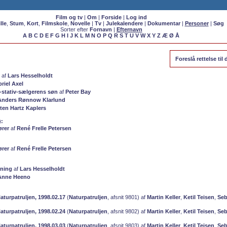
Film og tv
|
Om
|
Forside
|
Log ind
lle
,
Stum
,
Kort
,
Filmskole
,
Novelle
|
Tv
|
Julekalendere
|
Dokumentar
|
Personer
|
Søg
Sorter efter
Fornavn
|
Efternavn
A
B
C
D
E
F
G
H
I
J
K
L
M
N
O
P
Q
R
S
T
U
V
W
X
Y
Z
Æ
Ø
Å
Foreslå rettelse ti
af
Lars Hesselholdt
riel Axel
stativ-sælgerens søn
af
Peter Bay
Anders Rønnow Klarlund
ten Hartz Kaplers
):
ører
af
René Frelle Petersen
ører
af
René Frelle Petersen
nning
af
Lars Hesselholdt
Anne Heeno
aturpatruljen, 1998.02.17
(
Naturpatruljen
, afsnit 9801) af
Martin Keller
,
Ketil Teisen
,
Seb
aturpatruljen, 1998.02.24
(
Naturpatruljen
, afsnit 9802) af
Martin Keller
,
Ketil Teisen
,
Seb
aturpatruljen, 1998.03.03
(
Naturpatruljen
, afsnit 9803) af
Martin Keller
,
Ketil Teisen
,
Seb