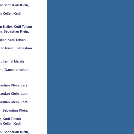
 af
Sebastian Klein
,
n Keller
,
Ketil
n Keller
,
Ketil Teisen
en
,
Sebastian Klein
,
ller
,
Ketil Teisen
,
til Teisen
,
Sebastian
ruljen
) af
Martin
nt
(
Naturpatruljen
)
astian Klein
,
Lars
astian Klein
,
Lars
astian Klein
,
Lars
n
,
Sebastian Klein
,
r
,
Ketil Teisen
n Keller
,
Ketil
en
,
Sebastian Klein
,