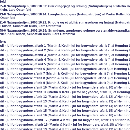
feld
05-0 Naturpatruljen, 2003.10.07: Grævlingejagt og ridning
(
Naturpatruljen
) af
Martin Ke
Klein
,
Lars Ostenfeld
13-0 Naturpatruljen, 2003.10.14: Lynghede og gæs
(
Naturpatruljen
) af
Martin Keller
,
Ke
 Ostenfeld
21-0 Naturpatruljen, 2003.10.21: Knogle og et uldhåret næsehorn og frøjagt
(
Naturpat
l Teisen
,
Sebastian Klein
,
Lars Ostenfeld
48-0 Naturpatruljen, 2003.10.28: Strandeng, grønbenet rørhøne og stenalder-strandka
ller
,
Ketil Teisen
,
Sebastian Klein
,
Lars Ostenfeld
er):
til - jul for begyndere, afsnit 1
(
Martin & Ketil - jul for begyndere
, afsnit 1) af
Henning 
til - jul for begyndere, afsnit 2
(
Martin & Ketil - jul for begyndere
, afsnit 2) af
Henning 
til - jul for begyndere, afsnit 3
(
Martin & Ketil - jul for begyndere
, afsnit 3) af
Henning 
til - jul for begyndere, afsnit 4
(
Martin & Ketil - jul for begyndere
, afsnit 4) af
Henning 
til - jul for begyndere, afsnit 5
(
Martin & Ketil - jul for begyndere
, afsnit 5) af
Henning 
til - jul for begyndere afsnit 6
(
Martin & Ketil - jul for begyndere
, afsnit 6) af
Henning L
til - jul for begyndere afsnit 7
(
Martin & Ketil - jul for begyndere
, afsnit 7) af
Henning L
til - jul for begyndere afsnit 8
(
Martin & Ketil - jul for begyndere
, afsnit 8) af
Henning L
til - jul for begyndere afsnit 9
(
Martin & Ketil - jul for begyndere
, afsnit 9) af
Henning L
til - jul for begyndere afsnit 10
(
Martin & Ketil - jul for begyndere
, afsnit 10) af
Henning
til - jul for begyndere afsnit 11
(
Martin & Ketil - jul for begyndere
, afsnit 11) af
Henning
til - jul for begyndere afsnit 12
(
Martin & Ketil - jul for begyndere
, afsnit 12) af
Henning
til - jul for begyndere afsnit 13
(
Martin & Ketil - jul for begyndere
, afsnit 13) af
Henning
til - jul for begyndere afsnit 14
(
Martin & Ketil - jul for begyndere
, afsnit 14) af
Henning
til - jul for begyndere afsnit 15
(
Martin & Ketil - jul for begyndere
, afsnit 15) af
Henning
til - jul for begyndere afsnit 16
(
Martin & Ketil - jul for begyndere
, afsnit 16) af
Henning
til - jul for begyndere, afsnit 17
(
Martin & Ketil - jul for begyndere
, afsnit 17) af
Hennin
til - jul for begyndere, afsnit 18
(
Martin & Ketil - jul for begyndere
, afsnit 18) af
Hennin
til - jul for begyndere afsnit 19
(
Martin & Ketil - jul for begyndere
, afsnit 19) af
Henning