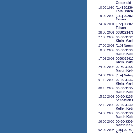
Ostenfeld
10.03.1998
[1:4] 80230
Lars Osten
19.09.2000
[1:1] 00802
Teisen
24.04.2001
[1:2] 00802
Teisen
28.08.2001
00802914710
27.08.2002
00-80-31362
Klein
,
Mart
27.08.2002
[1:3] Natur
10.09.2002
00-80-31360
Martin Kell
17.09.2002
0080313610
Klein
,
Mart
24.09.2002
00-80-3135
Martin Kell
24.09.2002
[1:4] Natur
01.10.2002
00-80-3136
Klein
,
Mart
08.10.2002
00-80-3136
Martin Kell
15.10.2002
00-80-3136
Sebastian 
22.10.2002
00-80-31366
Keller
,
Keti
24.06.2003
00-80-3136
Martin Kell
26.08.2003
00-80-3301
Martin Kell
02.09.2003
[1:5] 00-8