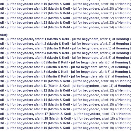
til - jul for begyndere afsnit 19
(
Martin & Ketil - jul for begyndere
, afsnit 19) af
Henning
til - jul for begyndere afsnit 20
(
Martin & Ketil - jul for begyndere
, afsnit 20) af
Henning
til - jul for begyndere afsnit 21
(
Martin & Ketil - jul for begyndere
, afsnit 21) af
Henning
til - jul for begyndere afsnit 22
(
Martin & Ketil - jul for begyndere
, afsnit 22) af
Henning
til - jul for begyndere afsnit 23
(
Martin & Ketil - jul for begyndere
, afsnit 23) af
Henning
til - jul for begyndere afsnit 24
(
Martin & Ketil - jul for begyndere
, afsnit 24) af
Henning
nder):
til - jul for begyndere, afsnit 1
(
Martin & Ketil - jul for begyndere
, afsnit 1) af
Henning 
til - jul for begyndere, afsnit 2
(
Martin & Ketil - jul for begyndere
, afsnit 2) af
Henning 
til - jul for begyndere, afsnit 3
(
Martin & Ketil - jul for begyndere
, afsnit 3) af
Henning 
til - jul for begyndere, afsnit 4
(
Martin & Ketil - jul for begyndere
, afsnit 4) af
Henning 
til - jul for begyndere, afsnit 5
(
Martin & Ketil - jul for begyndere
, afsnit 5) af
Henning 
til - jul for begyndere afsnit 6
(
Martin & Ketil - jul for begyndere
, afsnit 6) af
Henning L
til - jul for begyndere afsnit 7
(
Martin & Ketil - jul for begyndere
, afsnit 7) af
Henning L
til - jul for begyndere afsnit 8
(
Martin & Ketil - jul for begyndere
, afsnit 8) af
Henning L
til - jul for begyndere afsnit 9
(
Martin & Ketil - jul for begyndere
, afsnit 9) af
Henning L
til - jul for begyndere afsnit 10
(
Martin & Ketil - jul for begyndere
, afsnit 10) af
Henning
til - jul for begyndere afsnit 11
(
Martin & Ketil - jul for begyndere
, afsnit 11) af
Henning
til - jul for begyndere afsnit 12
(
Martin & Ketil - jul for begyndere
, afsnit 12) af
Henning
til - jul for begyndere afsnit 13
(
Martin & Ketil - jul for begyndere
, afsnit 13) af
Henning
til - jul for begyndere afsnit 14
(
Martin & Ketil - jul for begyndere
, afsnit 14) af
Henning
til - jul for begyndere afsnit 15
(
Martin & Ketil - jul for begyndere
, afsnit 15) af
Henning
til - jul for begyndere afsnit 16
(
Martin & Ketil - jul for begyndere
, afsnit 16) af
Henning
til - jul for begyndere, afsnit 17
(
Martin & Ketil - jul for begyndere
, afsnit 17) af
Hennin
til - jul for begyndere, afsnit 18
(
Martin & Ketil - jul for begyndere
, afsnit 18) af
Hennin
til - jul for begyndere afsnit 19
(
Martin & Ketil - jul for begyndere
, afsnit 19) af
Henning
til - jul for begyndere afsnit 19
(
Martin & Ketil - jul for begyndere
, afsnit 19) af
Henning