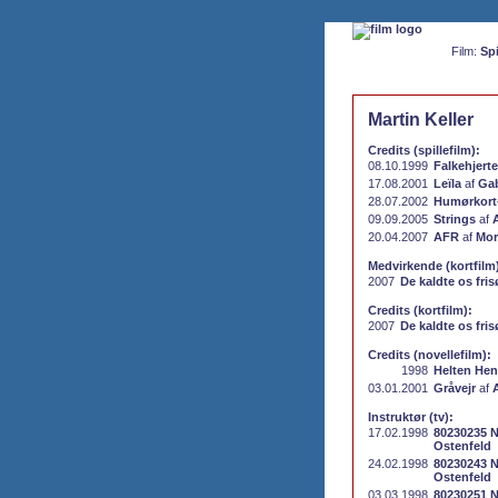
Film:
Spi
Martin Keller
Credits (spillefilm):
08.10.1999
Falkehjerte
17.08.2001
Leïla
af
Gab
28.07.2002
Humørkort-
09.09.2005
Strings
af
20.04.2007
AFR
af
Mor
Medvirkende (kortfilm
2007
De kaldte os fris
Credits (kortfilm):
2007
De kaldte os fris
Credits (novellefilm):
1998
Helten He
03.01.2001
Gråvejr
af
Instruktør (tv):
17.02.1998
80230235 N
Ostenfeld
24.02.1998
80230243 N
Ostenfeld
03.03.1998
80230251 N