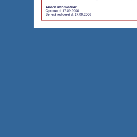
Anden information:
Oprettet d. 17.09.2006
Senest redigeret d. 17.09.2006