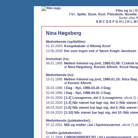
Film og tv
|
O
Film:
Spille
,
Stum
,
Kort
,
Filmskole
,
Novelle
Sorter efter
A
B
C
D
E
F
G
H
I
J
K
L
M
Nina Høgsberg
Medvirkende (spillefilm):
01.10.2004
Kongekabale
af
Nikolaj Arcel
13.06.2008
Det som ingen ved
af
Søren Kragh-Jacobsen
Instruktør (tv):
08.01.1985
Mellem himmel og jord, 1985.01.08: Czekisk t
af
Nina Høgsberg
,
Kerstin Allroth
,
Knud Haug
Medvirkende (tv):
15.01.1985
Mellem himmel og jord, 1985.01.15: Alice Bag S
af
Kerstin Allroth
26.03.1986
I Dag - Nyt, 1986.03.26
(
I Dag
)
02.04.1986
I Dag - Nyt, 1986.04.02
(
I Dag
)
04.01.2009
[1:2] Livvagterne, del 2
(
Livvagterne
, afsnit 2)
16.02.2020
[1:3] Når støvet har lagt sig, del 3
(
Når støvet 
08.03.2020
[1:6] Når støvet har lagt sig, del 6
(
Når støvet 
05.04.2020
[1:10] Når støvet har lagt sig, del 10
(
Når støve
Medvirkende (julekalender):
07.12.2001
Mål og midler
(
Jul i hjemmeværnet
, afsnit 7) a
Credits (julekalender):
01.12.2006
CHR04/2006/DEC/01
(
Jul i verdensrummet
, af