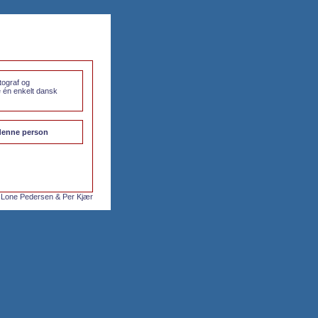
tograf og
e én enkelt dansk
l denne person
 Lone Pedersen & Per Kjær