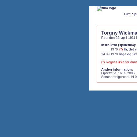
Film:
Spi
Torgny Wickm
Født den 22. april 1911
Instruktør (spillefilm):
1970
(*)
Ih, det 
14.09.1970
Inge og St
(*) Regnes ikke for dan
Anden information:
Oprettet d. 16.09.2006
Senest redigeret d. 14.