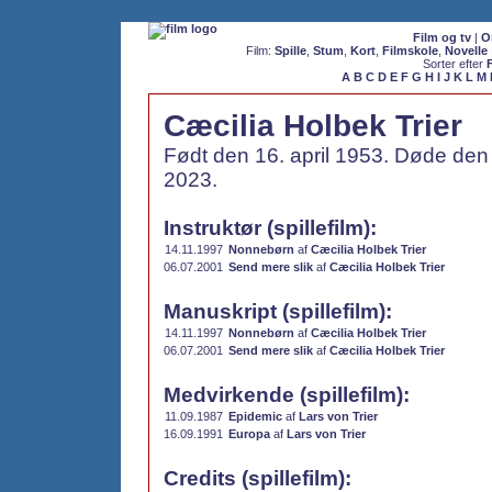
Film og tv
|
O
Film:
Spille
,
Stum
,
Kort
,
Filmskole
,
Novelle
Sorter efter
A
B
C
D
E
F
G
H
I
J
K
L
M
Cæcilia Holbek Trier
Født den 16. april 1953. Døde de
2023.
Instruktør (spillefilm):
14.11.1997
Nonnebørn
af
Cæcilia Holbek Trier
06.07.2001
Send mere slik
af
Cæcilia Holbek Trier
Manuskript (spillefilm):
14.11.1997
Nonnebørn
af
Cæcilia Holbek Trier
06.07.2001
Send mere slik
af
Cæcilia Holbek Trier
Medvirkende (spillefilm):
11.09.1987
Epidemic
af
Lars von Trier
16.09.1991
Europa
af
Lars von Trier
Credits (spillefilm):