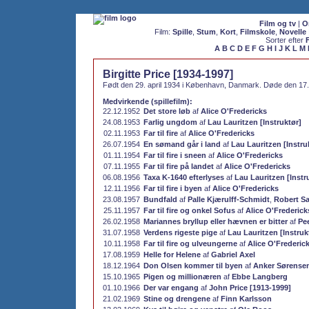
Film og tv
|
O
Film:
Spille
,
Stum
,
Kort
,
Filmskole
,
Novelle
Sorter efter
A
B
C
D
E
F
G
H
I
J
K
L
M
Birgitte Price [1934-1997]
Født den 29. april 1934 i København, Danmark. Døde den 17. 
Medvirkende (spillefilm):
22.12.1952
Det store løb
af
Alice O'Fredericks
24.08.1953
Farlig ungdom
af
Lau Lauritzen [Instruktør]
02.11.1953
Far til fire
af
Alice O'Fredericks
26.07.1954
En sømand går i land
af
Lau Lauritzen [Instru
01.11.1954
Far til fire i sneen
af
Alice O'Fredericks
07.11.1955
Far til fire på landet
af
Alice O'Fredericks
06.08.1956
Taxa K-1640 efterlyses
af
Lau Lauritzen [Instr
12.11.1956
Far til fire i byen
af
Alice O'Fredericks
23.08.1957
Bundfald
af
Palle Kjærulff-Schmidt
,
Robert S
25.11.1957
Far til fire og onkel Sofus
af
Alice O'Frederick
26.02.1958
Mariannes bryllup eller hævnen er bitter
af
Pe
31.07.1958
Verdens rigeste pige
af
Lau Lauritzen [Instruk
10.11.1958
Far til fire og ulveungerne
af
Alice O'Frederic
17.08.1959
Helle for Helene
af
Gabriel Axel
18.12.1964
Don Olsen kommer til byen
af
Anker Sørense
15.10.1965
Pigen og millionæren
af
Ebbe Langberg
01.10.1966
Der var engang
af
John Price [1913-1999]
21.02.1969
Stine og drengene
af
Finn Karlsson