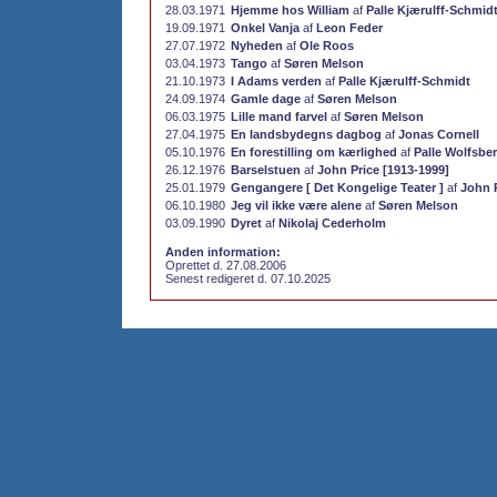
28.03.1971
Hjemme hos William
af
Palle Kjærulff-Schmid
19.09.1971
Onkel Vanja
af
Leon Feder
27.07.1972
Nyheden
af
Ole Roos
03.04.1973
Tango
af
Søren Melson
21.10.1973
I Adams verden
af
Palle Kjærulff-Schmidt
24.09.1974
Gamle dage
af
Søren Melson
06.03.1975
Lille mand farvel
af
Søren Melson
27.04.1975
En landsbydegns dagbog
af
Jonas Cornell
05.10.1976
En forestilling om kærlighed
af
Palle Wolfsbe
26.12.1976
Barselstuen
af
John Price [1913-1999]
25.01.1979
Gengangere [ Det Kongelige Teater ]
af
John P
06.10.1980
Jeg vil ikke være alene
af
Søren Melson
03.09.1990
Dyret
af
Nikolaj Cederholm
Anden information:
Oprettet d. 27.08.2006
Senest redigeret d. 07.10.2025