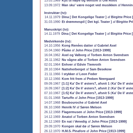
13.03.1969
Kys til højre og venstre
af
Ole Roos
13.09.1972
Man sku' være noget ved musikken
af
Hennin
Instruktør (tv):
14.11.1979
Dina [ Det Kongelige Teater ]
af
Birgitte Price
31.03.1990
Et drømmespil [ Det kgl. Teater ]
af
Birgitte Pr
Manuskript (tv):
14.11.1979
Dina [ Det Kongelige Teater ]
af
Birgitte Price
Medvirkende (tv):
14.10.1956
Kong Renées datter
af
Gabriel Axel
15.04.1960
Påske
af
John Price [1913-1999]
16.04.1962
Axel og Valborg
af
Torben Anton Svendsen
26.11.1962
Nu vågne alle
af
Torben Anton Svendsen
02.01.1964
Enhver
af
Edvin Tiemroth
28.10.1964
Natteherberget
af
Sam Besekow
21.11.1966
I stykker
af
Leon Feder
10.12.1966
Kom frit frem
af
Preben Neergaard
09.09.1967
[1:1] Ka' De li' østers?, afsnit 1
(
Ka' De li' øst
16.09.1967
[1:2] Ka' De li' østers?, afsnit 2
(
Ka' De li' øst
07.10.1967
[1:5] Ka' De li' østers?, afsnit 5
(
Ka' De li' øst
01.01.1968
Tartuffe
af
John Price [1913-1999]
14.07.1968
Boubouroche
af
Gabriel Axel
06.10.1968
Henrik IV
af
Søren Melson
26.12.1968
Flagermusen
af
John Price [1913-1999]
14.12.1969
Anatol
af
Torben Anton Svendsen
26.12.1969
En nat i Venedig
af
John Price [1913-1999]
29.09.1970
Kongen skal dø
af
Søren Melson
26.12.1970
H.M.S. Pinafore
af
John Price [1913-1999]