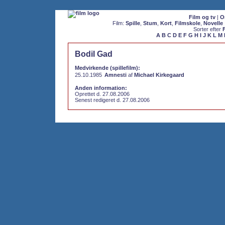
Film og tv
|
O
Film:
Spille
,
Stum
,
Kort
,
Filmskole
,
Novelle
Sorter efter
A
B
C
D
E
F
G
H
I
J
K
L
M
Bodil Gad
Medvirkende (spillefilm):
25.10.1985
Amnesti
af
Michael Kirkegaard
Anden information:
Oprettet d. 27.08.2006
Senest redigeret d. 27.08.2006