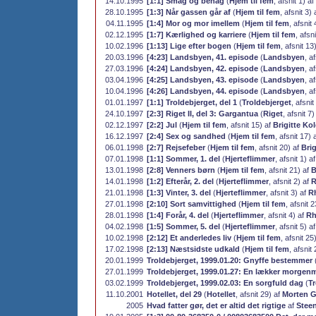
14.10.1995
[1:1] Smag og behag
(
Hjem til fem
, afsnit 1) af
28.10.1995
[1:3] Når gassen går af
(
Hjem til fem
, afsnit 3)
04.11.1995
[1:4] Mor og mor imellem
(
Hjem til fem
, afsnit
02.12.1995
[1:7] Kærlighed og karriere
(
Hjem til fem
, afsn
10.02.1996
[1:13] Lige efter bogen
(
Hjem til fem
, afsnit 13
20.03.1996
[4:23] Landsbyen, 41. episode
(
Landsbyen
, a
27.03.1996
[4:24] Landsbyen, 42. episode
(
Landsbyen
, a
03.04.1996
[4:25] Landsbyen, 43. episode
(
Landsbyen
, a
10.04.1996
[4:26] Landsbyen, 44. episode
(
Landsbyen
, a
01.01.1997
[1:1] Troldebjerget, del 1
(
Troldebjerget
, afsnit
24.10.1997
[2:3] Riget II, del 3: Gargantua
(
Riget
, afsnit 7
02.12.1997
[2:2] Jul
(
Hjem til fem
, afsnit 15) af
Brigitte Ko
16.12.1997
[2:4] Sex og sandhed
(
Hjem til fem
, afsnit 17) 
06.01.1998
[2:7] Rejsefeber
(
Hjem til fem
, afsnit 20) af
Brig
07.01.1998
[1:1] Sommer, 1. del
(
Hjerteflimmer
, afsnit 1) a
13.01.1998
[2:8] Venners børn
(
Hjem til fem
, afsnit 21) af
B
14.01.1998
[1:2] Efterår, 2. del
(
Hjerteflimmer
, afsnit 2) af
R
21.01.1998
[1:3] Vinter, 3. del
(
Hjerteflimmer
, afsnit 3) af
R
27.01.1998
[2:10] Sort samvittighed
(
Hjem til fem
, afsnit 
28.01.1998
[1:4] Forår, 4. del
(
Hjerteflimmer
, afsnit 4) af
Rh
04.02.1998
[1:5] Sommer, 5. del
(
Hjerteflimmer
, afsnit 5) a
10.02.1998
[2:12] Et anderledes liv
(
Hjem til fem
, afsnit 25
17.02.1998
[2:13] Næstsidste udkald
(
Hjem til fem
, afsnit
20.01.1999
Troldebjerget, 1999.01.20: Gnyffe bestemmer
27.01.1999
Troldebjerget, 1999.01.27: En lækker morgen
03.02.1999
Troldebjerget, 1999.02.03: En sorgfuld dag
(
Tr
11.10.2001
Hotellet, del 29
(
Hotellet
, afsnit 29) af
Morten G
2005
Hvad fatter gør, det er altid det rigtige
af
Stee