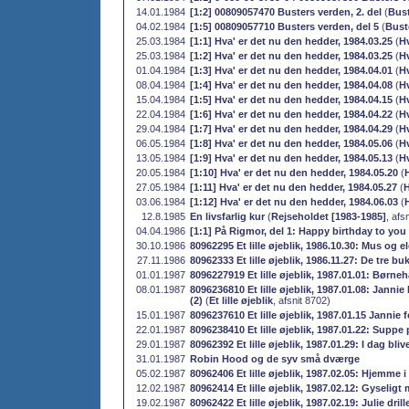
14.01.1984
[1:2] 00809057470 Busters verden, 2. del
(
Bust
04.02.1984
[1:5] 00809057710 Busters verden, del 5
(
Bust
25.03.1984
[1:1] Hva' er det nu den hedder, 1984.03.25
(
Hv
25.03.1984
[1:2] Hva' er det nu den hedder, 1984.03.25
(
Hv
01.04.1984
[1:3] Hva' er det nu den hedder, 1984.04.01
(
Hv
08.04.1984
[1:4] Hva' er det nu den hedder, 1984.04.08
(
Hv
15.04.1984
[1:5] Hva' er det nu den hedder, 1984.04.15
(
Hv
22.04.1984
[1:6] Hva' er det nu den hedder, 1984.04.22
(
Hv
29.04.1984
[1:7] Hva' er det nu den hedder, 1984.04.29
(
Hv
06.05.1984
[1:8] Hva' er det nu den hedder, 1984.05.06
(
Hv
13.05.1984
[1:9] Hva' er det nu den hedder, 1984.05.13
(
Hv
20.05.1984
[1:10] Hva' er det nu den hedder, 1984.05.20
(
27.05.1984
[1:11] Hva' er det nu den hedder, 1984.05.27
(
H
03.06.1984
[1:12] Hva' er det nu den hedder, 1984.06.03
(
12.8.1985
En livsfarlig kur
(
Rejseholdet [1983-1985]
, afs
04.04.1986
[1:1] På Rigmor, del 1: Happy birthday to you
30.10.1986
80962295 Et lille øjeblik, 1986.10.30: Mus og e
27.11.1986
80962333 Et lille øjeblik, 1986.11.27: De tre b
01.01.1987
8096227919 Et lille øjeblik, 1987.01.01: Børne
08.01.1987
8096236810 Et lille øjeblik, 1987.01.08: Janni
(2)
(
Et lille øjeblik
, afsnit 8702)
15.01.1987
8096237610 Et lille øjeblik, 1987.01.15 Jannie
22.01.1987
8096238410 Et lille øjeblik, 1987.01.22: Suppe
29.01.1987
80962392 Et lille øjeblik, 1987.01.29: I dag bli
31.01.1987
Robin Hood og de syv små dværge
05.02.1987
80962406 Et lille øjeblik, 1987.02.05: Hjemme
12.02.1987
80962414 Et lille øjeblik, 1987.02.12: Gyseligt
19.02.1987
80962422 Et lille øjeblik, 1987.02.19: Julie dr