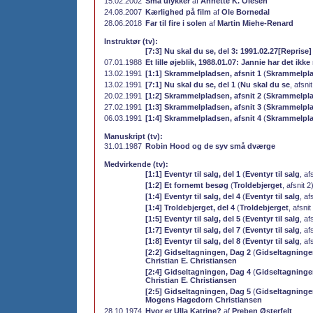
15.02.2002
Små ulykker
af
Annette K. Olesen
24.08.2007
Kærlighed på film
af
Ole Bornedal
28.06.2018
Far til fire i solen
af
Martin Miehe-Renard
Instruktør (tv):
[7:3] Nu skal du se, del 3: 1991.02.27[Reprise]
07.01.1988
Et lille øjeblik, 1988.01.07: Jannie har det ikk
13.02.1991
[1:1] Skrammelpladsen, afsnit 1
(
Skrammelpl
13.02.1991
[7:1] Nu skal du se, del 1
(
Nu skal du se
, afsni
20.02.1991
[1:2] Skrammelpladsen, afsnit 2
(
Skrammelpl
27.02.1991
[1:3] Skrammelpladsen, afsnit 3
(
Skrammelpl
06.03.1991
[1:4] Skrammelpladsen, afsnit 4
(
Skrammelpl
Manuskript (tv):
31.01.1987
Robin Hood og de syv små dværge
Medvirkende (tv):
[1:1] Eventyr til salg, del 1
(
Eventyr til salg
, af
[1:2] Et fornemt besøg
(
Troldebjerget
, afsnit 2
[1:4] Eventyr til salg, del 4
(
Eventyr til salg
, af
[1:4] Troldebjerget, del 4
(
Troldebjerget
, afsnit
[1:5] Eventyr til salg, del 5
(
Eventyr til salg
, af
[1:7] Eventyr til salg, del 7
(
Eventyr til salg
, af
[1:8] Eventyr til salg, del 8
(
Eventyr til salg
, af
[2:2] Gidseltagningen, Dag 2
(
Gidseltagninge
Christian E. Christiansen
[2:4] Gidseltagningen, Dag 4
(
Gidseltagninge
Christian E. Christiansen
[2:5] Gidseltagningen, Dag 5
(
Gidseltagninge
Mogens Hagedorn Christiansen
28.10.1974
Hvor er Ulla Katrine?
af
Preben Østerfelt