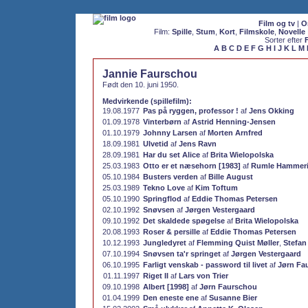
Film og tv
|
O
Film:
Spille
,
Stum
,
Kort
,
Filmskole
,
Novelle
Sorter efter
A
B
C
D
E
F
G
H
I
J
K
L
M
Jannie Faurschou
Født den 10. juni 1950.
Medvirkende (spillefilm):
19.08.1977
Pas på ryggen, professor !
af
Jens Okking
01.09.1978
Vinterbørn
af
Astrid Henning-Jensen
01.10.1979
Johnny Larsen
af
Morten Arnfred
18.09.1981
Ulvetid
af
Jens Ravn
28.09.1981
Har du set Alice
af
Brita Wielopolska
25.03.1983
Otto er et næsehorn [1983]
af
Rumle Hammer
05.10.1984
Busters verden
af
Bille August
25.03.1989
Tekno Love
af
Kim Toftum
05.10.1990
Springflod
af
Eddie Thomas Petersen
02.10.1992
Snøvsen
af
Jørgen Vestergaard
09.10.1992
Det skaldede spøgelse
af
Brita Wielopolska
20.08.1993
Roser & persille
af
Eddie Thomas Petersen
10.12.1993
Jungledyret
af
Flemming Quist Møller
,
Stefan
07.10.1994
Snøvsen ta'r springet
af
Jørgen Vestergaard
06.10.1995
Farligt venskab - password til livet
af
Jørn Fa
01.11.1997
Riget II
af
Lars von Trier
09.10.1998
Albert [1998]
af
Jørn Faurschou
01.04.1999
Den eneste ene
af
Susanne Bier