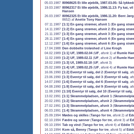
05.03.1987
80968625 Et lille øjeblik, 1987.03.05: Så lykke
19.03.1987
80962317 Et lille øjeblik, 1986.11.13: Fy kat, 
Hansen
26.03.1987
80962325 Et lille øjeblik, 1986.11.20: Bent Jør
8652) af
Anette Tony Hansen
07.11.1987
[1:1] En gang strømer, afsnit 1
(
En gang strø
14.11.1987
[1:2] En gang strømer, afsnit 2
(
En gang strø
21.11.1987
[1:3] En gang strømer, afsnit 3
(
En gang strø
28.11.1987
[1:4] En gang strømer, afsnit 4
(
En gang strø
12.12.1987
[1:6] En gang strømer, afsnit 6
(
En gang strø
17.04.1988
Den dobbelte troløshed
af
Line Krogh
04.02.1989
[1:1] UF, 1989.02.04
(
UF
, afsnit 1) af
Rumle Ha
11.02.1989
[1:2] UF, 1989.02.11
(
UF
, afsnit 2) af
Rumle Ha
18.02.1989
[1:3] Uf, 1989.02.18
(
UF
, afsnit 3)
25.02.1989
[1:4] UF, 1989.02.25
(
UF
, afsnit 4) af
Rumle Ha
16.06.1990
[1:2] Eventyr til salg, del 2
(
Eventyr til salg
, af
23.06.1990
[1:3] Eventyr til salg, del 3
(
Eventyr til salg
, af
14.07.1990
[1:6] Eventyr til salg, del 6
(
Eventyr til salg
, af
04.08.1990
[1:9] Eventyr til salg, del 9
(
Eventyr til salg
, af
11.08.1990
[1:10] Eventyr til salg, del 10
(
Eventyr til salg
,
13.02.1991
[1:1] Skrammelpladsen, afsnit 1
(
Skrammelpl
20.02.1991
[1:2] Skrammelpladsen, afsnit 2
(
Skrammelpl
27.02.1991
[1:3] Skrammelpladsen, afsnit 3
(
Skrammelpl
06.03.1991
[1:4] Skrammelpladsen, afsnit 4
(
Skrammelpl
25.09.1994
Mødes og skilles
(
Tango for tre
, afsnit 2) af
Ed
02.10.1994
Fædre og sønner
(
Tango for tre
, afsnit 3) af
Ed
09.10.1994
Tab og vind
(
Tango for tre
, afsnit 4) af
Eddie T
16.10.1994
Kom så, Benny
(
Tango for tre
, afsnit 5) af
Eddi