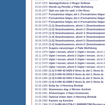
14.07.1975
Søndagsfrokost
af
Roger Sullivan
15.04.1976
Henrik og Pernille
af
Palle Wolfsberg
24.05.1977
Side om side for rødt
af
Ole Roos
13.06.1977
Fortsættelse følger, del 1
(
Fortsættelse følger
16.06.1977
Fortsættelse følger, del 2
(
Fortsættelse følger
20.06.1977
Fortsættelse følger, del 3
(
Fortsættelse følger
02.09.1978
[1:1] Strandvaskeren, afsnit 1
(
Strandvaskere
09.09.1978
[1:2] Strandvaskeren, afsnit 2
(
Strandvaskere
16.09.1978
[1:3] Strandvaskeren, afsnit 3
(
Strandvaskere
23.09.1978
[1:4] Strandvaskeren, afsnit 4
(
Strandvaskere
30.09.1978
[1:5] Strandvaskeren, afsnit 5
(
Strandvaskere
07.10.1978
[1:6] Strandvaskeren, afsnit 6
(
Strandvaskere
01.04.1979
Scapins rævestreger
af
Palle Wolfsberg
19.11.1979
Ugler i mosen, afsnit 1
(
Ugler i mosen
, afsnit 
26.11.1979
Ugler i mosen, afsnit 2
(
Ugler i mosen
, afsnit 
03.12.1979
Ugler i mosen, afsnit 3
(
Ugler i mosen
, afsnit 
10.12.1979
Ugler i mosen, afsnit 4
(
Ugler i mosen
, afsnit 
17.12.1979
Ugler i mosen, afsnit 5
(
Ugler i mosen
, afsnit 
23.03.1980
[1:1] 0-040-42-0425-0 Vores år, del 1
(
Vores år
,
30.03.1980
[1:2] 0-040-42-0433-0 Vores år, del 2
(
Vores år
,
06.04.1980
[1:3] 0-040-42-0441-0 Vores år, del 3
(
Vores år
,
13.04.1980
[1:4] 0-040-42-0468-0 Vores år, del 4
(
Vores år
,
02.05.1980
Enlig far
af
Henning Ørnbak
09.02.1981
Strømmens dag
af
Morten Arnfred
15.06.1981
Afslutningen
af
Hans Kristensen
14.03.1982
Opbrud inden døre
af
Henning Ørnbak
21.08.1983
Kasimir og Karoline
07.01.1984
[1:1] 0-080-90-5739-0¨/ 00809057390 Busters ve