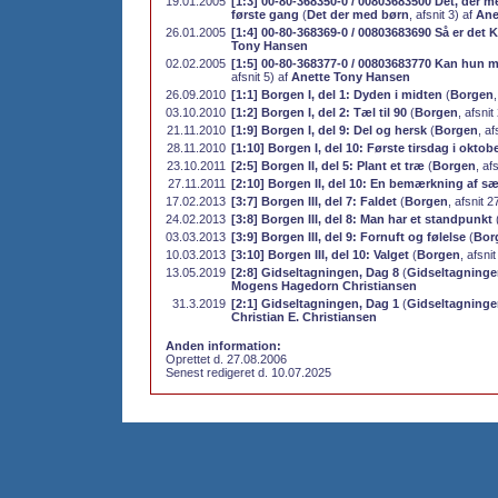
19.01.2005
[1:3] 00-80-368350-0 / 00803683500 Det, der me
første gang
(
Det der med børn
, afsnit 3) af
Ane
26.01.2005
[1:4] 00-80-368369-0 / 00803683690 Så er det Ka
Tony Hansen
02.02.2005
[1:5] 00-80-368377-0 / 00803683770 Kan hun m
afsnit 5) af
Anette Tony Hansen
26.09.2010
[1:1] Borgen I, del 1: Dyden i midten
(
Borgen
03.10.2010
[1:2] Borgen I, del 2: Tæl til 90
(
Borgen
, afsnit
21.11.2010
[1:9] Borgen I, del 9: Del og hersk
(
Borgen
, af
28.11.2010
[1:10] Borgen I, del 10: Første tirsdag i oktob
23.10.2011
[2:5] Borgen II, del 5: Plant et træ
(
Borgen
, af
27.11.2011
[2:10] Borgen II, del 10: En bemærkning af sæ
17.02.2013
[3:7] Borgen III, del 7: Faldet
(
Borgen
, afsnit 2
24.02.2013
[3:8] Borgen III, del 8: Man har et standpunkt
03.03.2013
[3:9] Borgen III, del 9: Fornuft og følelse
(
Bor
10.03.2013
[3:10] Borgen III, del 10: Valget
(
Borgen
, afsni
13.05.2019
[2:8] Gidseltagningen, Dag 8
(
Gidseltagninge
Mogens Hagedorn Christiansen
31.3.2019
[2:1] Gidseltagningen, Dag 1
(
Gidseltagninge
Christian E. Christiansen
Anden information:
Oprettet d. 27.08.2006
Senest redigeret d. 10.07.2025