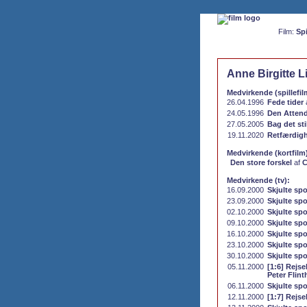
Film:
Spi
Anne Birgitte L
Medvirkende (spillefil
26.04.1996
Fede tider
24.05.1996
Den Atten
27.05.2005
Bag det sti
19.11.2020
Retfærdigh
Medvirkende (kortfilm
Den store forskel
af
C
Medvirkende (tv):
16.09.2000
Skjulte spo
23.09.2000
Skjulte spo
02.10.2000
Skjulte spo
09.10.2000
Skjulte spo
16.10.2000
Skjulte spo
23.10.2000
Skjulte spo
30.10.2000
Skjulte spo
05.11.2000
[1:6] Rejse
Peter Flint
06.11.2000
Skjulte spo
12.11.2000
[1:7] Rejs