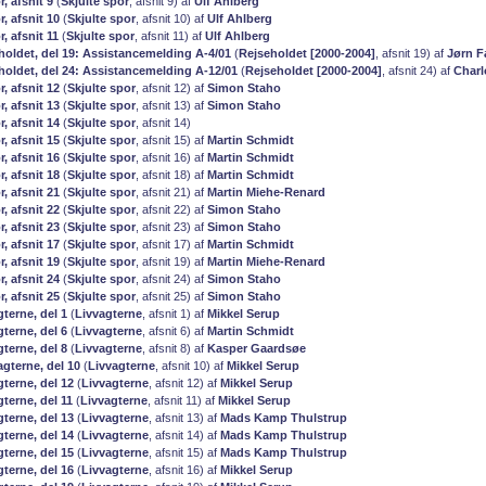
r, afsnit 9
(
Skjulte spor
, afsnit 9) af
Ulf Ahlberg
r, afsnit 10
(
Skjulte spor
, afsnit 10) af
Ulf Ahlberg
r, afsnit 11
(
Skjulte spor
, afsnit 11) af
Ulf Ahlberg
eholdet, del 19: Assistancemelding A-4/01
(
Rejseholdet [2000-2004]
, afsnit 19) af
Jørn F
eholdet, del 24: Assistancemelding A-12/01
(
Rejseholdet [2000-2004]
, afsnit 24) af
Charl
r, afsnit 12
(
Skjulte spor
, afsnit 12) af
Simon Staho
r, afsnit 13
(
Skjulte spor
, afsnit 13) af
Simon Staho
r, afsnit 14
(
Skjulte spor
, afsnit 14)
r, afsnit 15
(
Skjulte spor
, afsnit 15) af
Martin Schmidt
r, afsnit 16
(
Skjulte spor
, afsnit 16) af
Martin Schmidt
r, afsnit 18
(
Skjulte spor
, afsnit 18) af
Martin Schmidt
r, afsnit 21
(
Skjulte spor
, afsnit 21) af
Martin Miehe-Renard
r, afsnit 22
(
Skjulte spor
, afsnit 22) af
Simon Staho
r, afsnit 23
(
Skjulte spor
, afsnit 23) af
Simon Staho
r, afsnit 17
(
Skjulte spor
, afsnit 17) af
Martin Schmidt
r, afsnit 19
(
Skjulte spor
, afsnit 19) af
Martin Miehe-Renard
r, afsnit 24
(
Skjulte spor
, afsnit 24) af
Simon Staho
r, afsnit 25
(
Skjulte spor
, afsnit 25) af
Simon Staho
gterne, del 1
(
Livvagterne
, afsnit 1) af
Mikkel Serup
gterne, del 6
(
Livvagterne
, afsnit 6) af
Martin Schmidt
gterne, del 8
(
Livvagterne
, afsnit 8) af
Kasper Gaardsøe
agterne, del 10
(
Livvagterne
, afsnit 10) af
Mikkel Serup
gterne, del 12
(
Livvagterne
, afsnit 12) af
Mikkel Serup
gterne, del 11
(
Livvagterne
, afsnit 11) af
Mikkel Serup
gterne, del 13
(
Livvagterne
, afsnit 13) af
Mads Kamp Thulstrup
gterne, del 14
(
Livvagterne
, afsnit 14) af
Mads Kamp Thulstrup
gterne, del 15
(
Livvagterne
, afsnit 15) af
Mads Kamp Thulstrup
gterne, del 16
(
Livvagterne
, afsnit 16) af
Mikkel Serup