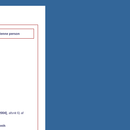
l denne person
2004]
, afsnit 6) af
inth