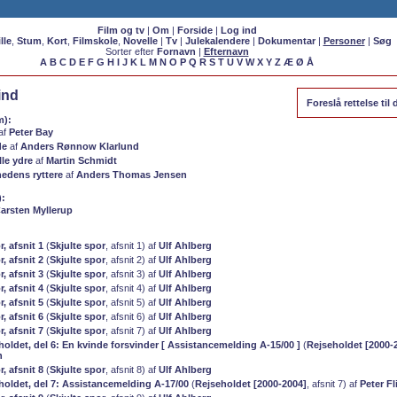
Film og tv
|
Om
|
Forside
|
Log ind
lle
,
Stum
,
Kort
,
Filmskole
,
Novelle
|
Tv
|
Julekalendere
|
Dokumentar
|
Personer
|
Søg
Sorter efter
Fornavn
|
Efternavn
A
B
C
D
E
F
G
H
I
J
K
L
M
N
O
P
Q
R
S
T
U
V
W
X
Y
Z
Æ
Ø
Å
ind
Foreslå rettelse ti
m):
af
Peter Bay
de
af
Anders Rønnow Klarlund
lle ydre
af
Martin Schmidt
edens ryttere
af
Anders Thomas Jensen
):
arsten Myllerup
r, afsnit 1
(
Skjulte spor
, afsnit 1) af
Ulf Ahlberg
r, afsnit 2
(
Skjulte spor
, afsnit 2) af
Ulf Ahlberg
r, afsnit 3
(
Skjulte spor
, afsnit 3) af
Ulf Ahlberg
r, afsnit 4
(
Skjulte spor
, afsnit 4) af
Ulf Ahlberg
r, afsnit 5
(
Skjulte spor
, afsnit 5) af
Ulf Ahlberg
r, afsnit 6
(
Skjulte spor
, afsnit 6) af
Ulf Ahlberg
r, afsnit 7
(
Skjulte spor
, afsnit 7) af
Ulf Ahlberg
holdet, del 6: En kvinde forsvinder [ Assistancemelding A-15/00 ]
(
Rejseholdet [2000-
h
r, afsnit 8
(
Skjulte spor
, afsnit 8) af
Ulf Ahlberg
eholdet, del 7: Assistancemelding A-17/00
(
Rejseholdet [2000-2004]
, afsnit 7) af
Peter Fl