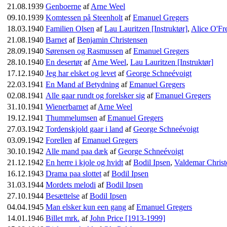
21.08.1939
Genboerne
af
Arne Weel
09.10.1939
Komtessen på Steenholt
af
Emanuel Gregers
18.03.1940
Familien Olsen
af
Lau Lauritzen [Instruktør]
,
Alice O'Fr
21.08.1940
Barnet
af
Benjamin Christensen
28.09.1940
Sørensen og Rasmussen
af
Emanuel Gregers
28.10.1940
En desertør
af
Arne Weel
,
Lau Lauritzen [Instruktør]
17.12.1940
Jeg har elsket og levet
af
George Schneévoigt
22.03.1941
En Mand af Betydning
af
Emanuel Gregers
02.08.1941
Alle gaar rundt og forelsker sig
af
Emanuel Gregers
31.10.1941
Wienerbarnet
af
Arne Weel
19.12.1941
Thummelumsen
af
Emanuel Gregers
27.03.1942
Tordenskjold gaar i land
af
George Schneévoigt
03.09.1942
Forellen
af
Emanuel Gregers
30.10.1942
Alle mand paa dæk
af
George Schneévoigt
21.12.1942
En herre i kjole og hvidt
af
Bodil Ipsen
,
Valdemar Christ
16.12.1943
Drama paa slottet
af
Bodil Ipsen
31.03.1944
Mordets melodi
af
Bodil Ipsen
27.10.1944
Besættelse
af
Bodil Ipsen
04.04.1945
Man elsker kun een gang
af
Emanuel Gregers
14.01.1946
Billet mrk.
af
John Price [1913-1999]