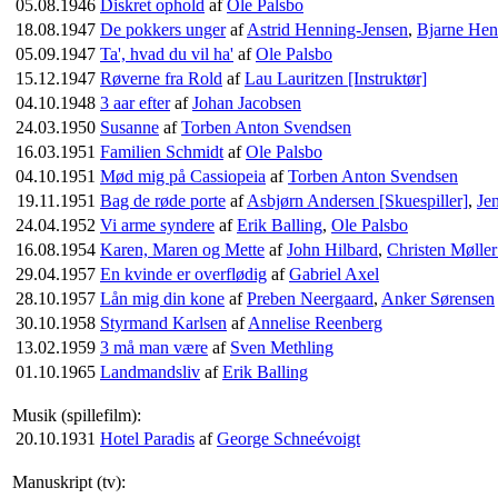
05.08.1946
Diskret ophold
af
Ole Palsbo
18.08.1947
De pokkers unger
af
Astrid Henning-Jensen
,
Bjarne Hen
05.09.1947
Ta', hvad du vil ha'
af
Ole Palsbo
15.12.1947
Røverne fra Rold
af
Lau Lauritzen [Instruktør]
04.10.1948
3 aar efter
af
Johan Jacobsen
24.03.1950
Susanne
af
Torben Anton Svendsen
16.03.1951
Familien Schmidt
af
Ole Palsbo
04.10.1951
Mød mig på Cassiopeia
af
Torben Anton Svendsen
19.11.1951
Bag de røde porte
af
Asbjørn Andersen [Skuespiller]
,
Je
24.04.1952
Vi arme syndere
af
Erik Balling
,
Ole Palsbo
16.08.1954
Karen, Maren og Mette
af
John Hilbard
,
Christen Møller
29.04.1957
En kvinde er overflødig
af
Gabriel Axel
28.10.1957
Lån mig din kone
af
Preben Neergaard
,
Anker Sørensen
30.10.1958
Styrmand Karlsen
af
Annelise Reenberg
13.02.1959
3 må man være
af
Sven Methling
01.10.1965
Landmandsliv
af
Erik Balling
Musik (spillefilm):
20.10.1931
Hotel Paradis
af
George Schneévoigt
Manuskript (tv):