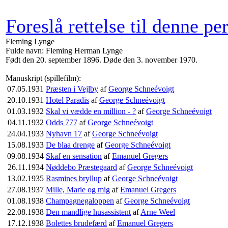
Foreslå rettelse til denne pe
Fleming Lynge
Fulde navn: Fleming Herman Lynge
Født den 20. september 1896. Døde den 3. november 1970.
Manuskript (spillefilm):
07.05.1931
Præsten i Vejlby
af
George Schneévoigt
20.10.1931
Hotel Paradis
af
George Schneévoigt
01.03.1932
Skal vi vædde en million - ?
af
George Schneévoigt
04.11.1932
Odds 777
af
George Schneévoigt
24.04.1933
Nyhavn 17
af
George Schneévoigt
15.08.1933
De blaa drenge
af
George Schneévoigt
09.08.1934
Skaf en sensation
af
Emanuel Gregers
26.11.1934
Nøddebo Præstegaard
af
George Schneévoigt
13.02.1935
Rasmines bryllup
af
George Schneévoigt
27.08.1937
Mille, Marie og mig
af
Emanuel Gregers
01.08.1938
Champagnegaloppen
af
George Schneévoigt
22.08.1938
Den mandlige husassistent
af
Arne Weel
17.12.1938
Bolettes brudefærd
af
Emanuel Gregers