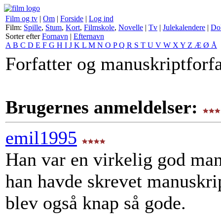
Film og tv
|
Om
|
Forside
|
Log ind
Film:
Spille
,
Stum
,
Kort
,
Filmskole
,
Novelle
|
Tv
|
Julekalendere
|
Do
Sorter efter
Fornavn
|
Efternavn
A
B
C
D
E
F
G
H
I
J
K
L
M
N
O
P
Q
R
S
T
U
V
W
X
Y
Z
Æ
Ø
Å
Forfatter og manuskriptforfa
Brugernes anmeldelser:
emil1995
Han var en virkelig god manu
han havde skrevet manuskrip
blev også knap så gode.