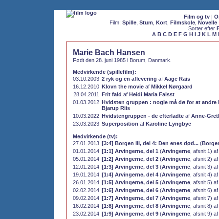
Film og tv
|
O
Film:
Spille
,
Stum
,
Kort
,
Filmskole
,
Novelle
Sorter efter
A
B
C
D
E
F
G
H
I
J
K
L
M
Marie Bach Hansen
Født den 28. juni 1985 i Borum, Danmark.
Medvirkende (spillefilm):
03.10.2003
2 ryk og en aflevering
af
Aage Rais
16.12.2010
Klovn the movie
af
Mikkel Nørgaard
28.04.2011
Frit fald
af
Heidi Maria Faisst
01.03.2012
Hvidsten gruppen : nogle må dø for at andre 
Bjarup Riis
10.03.2022
Hvidstengruppen - de efterladte
af
Anne-Greth
23.03.2023
Superposition
af
Karoline Lyngbye
Medvirkende (tv):
27.01.2013
[3:4] Borgen III, del 4: Den enes død...
(
Borge
01.01.2014
[1:1] Arvingerne, del 1
(
Arvingerne
, afsnit 1) a
05.01.2014
[1:2] Arvingerne, del 2
(
Arvingerne
, afsnit 2) a
12.01.2014
[1:3] Arvingerne, del 3
(
Arvingerne
, afsnit 3) a
19.01.2014
[1:4] Arvingerne, del 4
(
Arvingerne
, afsnit 4) a
26.01.2014
[1:5] Arvingerne, del 5
(
Arvingerne
, afsnit 5) a
02.02.2014
[1:6] Arvingerne, del 6
(
Arvingerne
, afsnit 6) a
09.02.2014
[1:7] Arvingerne, del 7
(
Arvingerne
, afsnit 7) a
16.02.2014
[1:8] Arvingerne, del 8
(
Arvingerne
, afsnit 8) a
23.02.2014
[1:9] Arvingerne, del 9
(
Arvingerne
, afsnit 9) a