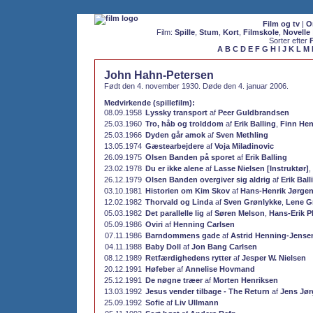
Film og tv
|
O
Film:
Spille
,
Stum
,
Kort
,
Filmskole
,
Novelle
Sorter efter
A
B
C
D
E
F
G
H
I
J
K
L
M
John Hahn-Petersen
Født den 4. november 1930. Døde den 4. januar 2006.
Medvirkende (spillefilm):
08.09.1958
Lyssky transport
af
Peer Guldbrandsen
25.03.1960
Tro, håb og trolddom
af
Erik Balling
,
Finn Hen
25.03.1966
Dyden går amok
af
Sven Methling
13.05.1974
Gæstearbejdere
af
Voja Miladinovic
26.09.1975
Olsen Banden på sporet
af
Erik Balling
23.02.1978
Du er ikke alene
af
Lasse Nielsen [Instruktør]
,
26.12.1979
Olsen Banden overgiver sig aldrig
af
Erik Ball
03.10.1981
Historien om Kim Skov
af
Hans-Henrik Jørge
12.02.1982
Thorvald og Linda
af
Sven Grønlykke
,
Lene G
05.03.1982
Det parallelle lig
af
Søren Melson
,
Hans-Erik Ph
05.09.1986
Oviri
af
Henning Carlsen
07.11.1986
Barndommens gade
af
Astrid Henning-Jense
04.11.1988
Baby Doll
af
Jon Bang Carlsen
08.12.1989
Retfærdighedens rytter
af
Jesper W. Nielsen
20.12.1991
Høfeber
af
Annelise Hovmand
25.12.1991
De nøgne træer
af
Morten Henriksen
13.03.1992
Jesus vender tilbage - The Return
af
Jens Jø
25.09.1992
Sofie
af
Liv Ullmann