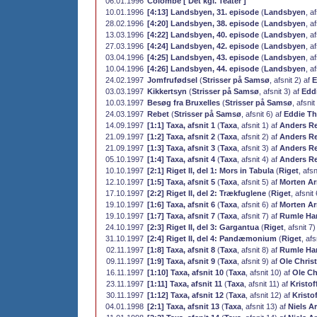
06.01.1996
Colombe [ Det kgl. Teater ]
10.01.1996
[4:13] Landsbyen, 31. episode
(
Landsbyen
, a
28.02.1996
[4:20] Landsbyen, 38. episode
(
Landsbyen
, a
13.03.1996
[4:22] Landsbyen, 40. episode
(
Landsbyen
, a
27.03.1996
[4:24] Landsbyen, 42. episode
(
Landsbyen
, a
03.04.1996
[4:25] Landsbyen, 43. episode
(
Landsbyen
, a
10.04.1996
[4:26] Landsbyen, 44. episode
(
Landsbyen
, a
24.02.1997
Jomfrufødsel
(
Strisser på Samsø
, afsnit 2) af
E
03.03.1997
Kikkertsyn
(
Strisser på Samsø
, afsnit 3) af
Edd
10.03.1997
Besøg fra Bruxelles
(
Strisser på Samsø
, afsnit
24.03.1997
Rebet
(
Strisser på Samsø
, afsnit 6) af
Eddie T
14.09.1997
[1:1] Taxa, afsnit 1
(
Taxa
, afsnit 1) af
Anders R
21.09.1997
[1:2] Taxa, afsnit 2
(
Taxa
, afsnit 2) af
Anders R
21.09.1997
[1:3] Taxa, afsnit 3
(
Taxa
, afsnit 3) af
Anders R
05.10.1997
[1:4] Taxa, afsnit 4
(
Taxa
, afsnit 4) af
Anders R
10.10.1997
[2:1] Riget II, del 1: Mors in Tabula
(
Riget
, afsn
12.10.1997
[1:5] Taxa, afsnit 5
(
Taxa
, afsnit 5) af
Morten Ar
17.10.1997
[2:2] Riget II, del 2: Trækfuglene
(
Riget
, afsnit
19.10.1997
[1:6] Taxa, afsnit 6
(
Taxa
, afsnit 6) af
Morten Ar
19.10.1997
[1:7] Taxa, afsnit 7
(
Taxa
, afsnit 7) af
Rumle Ha
24.10.1997
[2:3] Riget II, del 3: Gargantua
(
Riget
, afsnit 7
31.10.1997
[2:4] Riget II, del 4: Pandæmonium
(
Riget
, afs
02.11.1997
[1:8] Taxa, afsnit 8
(
Taxa
, afsnit 8) af
Rumle Ha
09.11.1997
[1:9] Taxa, afsnit 9
(
Taxa
, afsnit 9) af
Ole Chris
16.11.1997
[1:10] Taxa, afsnit 10
(
Taxa
, afsnit 10) af
Ole Ch
23.11.1997
[1:11] Taxa, afsnit 11
(
Taxa
, afsnit 11) af
Kristo
30.11.1997
[1:12] Taxa, afsnit 12
(
Taxa
, afsnit 12) af
Kristo
04.01.1998
[2:1] Taxa, afsnit 13
(
Taxa
, afsnit 13) af
Niels A