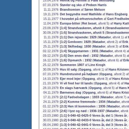
15.04.1976
Henrik og Pernille
af
Palle Wolfsberg
07.10.1976
Støvler og sko
af
Preben Harris
11.11.1976
Brandtomten
af
Søren Melson
19.11.1976
Det begyndte med Mathilde
af
Hans Engberg
15.11.1977
I hovedet på erhvervschefen
af
Gert Fredhol
11.04.1978
Europa-bitter
(
Ret beset
, afsnit 5) af
Harry Kat
23.09.1978
[1:4] Strandvaskeren, afsnit 4
(
Strandvaskere
30.09.1978
[1:5] Strandvaskeren, afsnit 5
(
Strandvaskere
11.11.1978
[1:1] Den rejsende: 1929
(
Matador
, afsnit 1) af
15.11.1978
[1:2] Genboen: 1929
(
Matador
, afsnit 2) af
Erik
25.11.1978
[1:3] Skiftedag: 1930
(
Matador
, afsnit 3) af
Erik
02.12.1978
[1:4] Skyggetanten : 1931
(
Matador
, afsnit 4) a
09.12.1978
[1:5] Den enes død : 1932
(
Matador
, afsnit 5) a
16.12.1978
[1:6] Opmarch : 1932
(
Matador
, afsnit 6) af
Erik
25.12.1978
Sommeren 1807
af
Line Krogh
30.09.1979
Hus til salg
(
Opgang
, afsnit 1) af
Hans Kristen
07.10.1979
Hundretusind på højkant
(
Opgang
, afsnit 2) a
14.10.1979
Ejer mod lejer
(
Opgang
, afsnit 3) af
Hans Krist
21.10.1979
Vi vil fred her til lands
(
Opgang
, afsnit 4) af
Ha
28.10.1979
En slags hærværk
(
Opgang
, afsnit 5) af
Hans K
04.11.1979
Børnenes dag
(
Opgang
, afsnit 6) af
Hans Kris
17.11.1979
[2:1] Fødselsdagen : 1933
(
Matador
, afsnit 7) 
24.11.1979
[2:2] Komme fremmede : 1934
(
Matador
, afsni
01.12.1979
[2:3] Hen til kommoden : 1935
(
Matador
, afsni
22.12.1979
[2:6] I lyst og nød : 1936-1937
(
Matador
, afsni
23.03.1980
[1:1] 0-040-42-0425-0 Vores år, del 1
(
Vores år
,
30.03.1980
[1:2] 0-040-42-0433-0 Vores år, del 2
(
Vores år
,
06.04.1980
[1:3] 0-040-42-0441-0 Vores år, del 3
(
Vores år
,