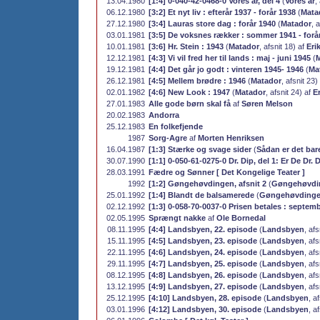
13.04.1980
[1:4] 0-040-42-0468-0 Vores år, del 4
(
Vores år
,
06.12.1980
[3:2] Et nyt liv : efterår 1937 - forår 1938
(
Mata
27.12.1980
[3:4] Lauras store dag : forår 1940
(
Matador
, 
03.01.1981
[3:5] De voksnes rækker : sommer 1941 - forå
10.01.1981
[3:6] Hr. Stein : 1943
(
Matador
, afsnit 18) af
Eri
12.12.1981
[4:3] Vi vil fred her til lands : maj - juni 1945
(
19.12.1981
[4:4] Det går jo godt : vinteren 1945- 1946
(
Ma
26.12.1981
[4:5] Mellem brødre : 1946
(
Matador
, afsnit 23)
02.01.1982
[4:6] New Look : 1947
(
Matador
, afsnit 24) af
Er
27.01.1983
Alle gode børn skal få
af
Søren Melson
20.02.1983
Andorra
25.12.1983
En folkefjende
1987
Sorg-Agre
af
Morten Henriksen
16.04.1987
[1:3] Stærke og svage sider
(
Sådan er det bar
30.07.1990
[1:1] 0-050-61-0275-0 Dr. Dip, del 1: Er De Dr. 
28.03.1991
Fædre og Sønner [ Det Kongelige Teater ]
1992
[1:2] Gøngehøvdingen, afsnit 2
(
Gøngehøvdin
25.01.1992
[1:4] Blandt de balsamerede
(
Gøngehøvding
02.12.1992
[1:3] 0-058-70-0037-0 Prisen betales : septem
02.05.1995
Sprængt nakke
af
Ole Bornedal
08.11.1995
[4:4] Landsbyen, 22. episode
(
Landsbyen
, afs
15.11.1995
[4:5] Landsbyen, 23. episode
(
Landsbyen
, afs
22.11.1995
[4:6] Landsbyen, 24. episode
(
Landsbyen
, afs
29.11.1995
[4:7] Landsbyen, 25. episode
(
Landsbyen
, afs
08.12.1995
[4:8] Landsbyen, 26. episode
(
Landsbyen
, afs
13.12.1995
[4:9] Landsbyen, 27. episode
(
Landsbyen
, afs
25.12.1995
[4:10] Landsbyen, 28. episode
(
Landsbyen
, a
03.01.1996
[4:12] Landsbyen, 30. episode
(
Landsbyen
, a