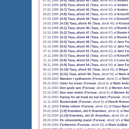
07.02.1999
[4:5] Taxa, afsnit 40
(
Taxa
, afsnit 40) af
Anders
14.02.1999
[4:6] Taxa, afsnit 41
(
Taxa
, afsnit 41) af
Anders
21.02.1999
[4:7] Taxa, afsnit 42
(
Taxa
, afsnit 42) af
Anders
28.02.1999
[4:8] Taxa, afsnit 43
(
Taxa
, afsnit 43) af
Kristof
07.03.1999
[4:9] Taxa, afsnit 44
(
Taxa
, afsnit 44) af
Kristof
14.03.1999
[4:10] Taxa, afsnit 45
(
Taxa
, afsnit 45) af
Kristo
03.10.1999
[5:1] Taxa, afsnit 46
(
Taxa
, afsnit 46) af
Rumle 
10.10.1999
[5:2] Taxa, afsnit 47
(
Taxa
, afsnit 47) af
Rumle 
17.10.1999
[5:3] Taxa, afsnit 48
(
Taxa
, afsnit 48) af
Rumle 
24.10.1999
[5:4] Taxa, afsnit 49
(
Taxa
, afsnit 49) af
Jørn F
31.10.1999
[5:5] Taxa, afsnit 50
(
Taxa
, afsnit 50) af
Jørn F
07.11.1999
[5:6] Taxa, afsnit 51
(
Taxa
, afsnit 51) af
Jørn F
14.11.1999
[5:7] Taxa, afsnit 52
(
Taxa
, afsnit 52) af
Kristof
21.11.1999
[5:8] Taxa, afsnit 53
(
Taxa
, afsnit 53) af
Lone Sc
28.11.1999
[5:9] Taxa, afsnit 54
(
Taxa
, afsnit 54) af
Jørn F
05.12.1999
[5:10] Taxa, afsnit 55
(
Taxa
, afsnit 55) af
Birger
12.12.1999
[5:11] Taxa, afsnit 56
(
Taxa
, afsnit 56) af
Niels 
24.09.2003
Manden i sydhavnen
(
Forsvar
, afsnit 2) af
Niel
08.10.2003
Uden for loven
(
Forsvar
, afsnit 4) af
Niels Ard
15.10.2003
Den gode søn
(
Forsvar
, afsnit 5) af
Morten Arn
22.10.2003
Den man elsker
(
Forsvar
, afsnit 6) af
Morten Ar
29.10.2003
Kæmp for alt hvad du har kært
(
Forsvar
, afsni
12.11.2003
Broderskab
(
Forsvar
, afsnit 9) af
Henrik Rube
26.11.2003
Falske vidner
(
Forsvar
, afsnit 11) af
Claus Bjer
29.02.2004
[1:9] Krøniken, del 9
(
Krøniken
, afsnit 9) af
Hen
07.03.2004
[1:10] Krøniken, del 10
(
Krøniken
, afsnit 10) af
28.03.2004
En vidunderlig mand
(
Forsvar
, afsnit 14) af
Nie
04.04.2004
Forførerne
(
Forsvar
, afsnit 15) af
Niels Gråbøl