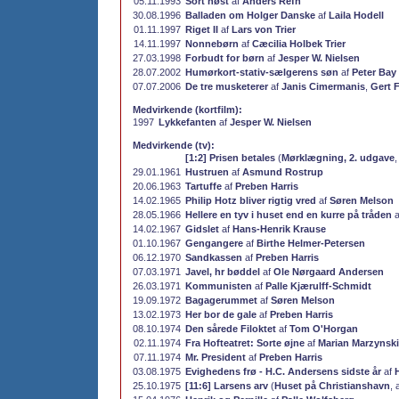
05.11.1993
Sort høst
af
Anders Refn
30.08.1996
Balladen om Holger Danske
af
Laila Hodell
01.11.1997
Riget II
af
Lars von Trier
14.11.1997
Nonnebørn
af
Cæcilia Holbek Trier
27.03.1998
Forbudt for børn
af
Jesper W. Nielsen
28.07.2002
Humørkort-stativ-sælgerens søn
af
Peter Bay
07.07.2006
De tre musketerer
af
Janis Cimermanis
,
Gert 
Medvirkende (kortfilm):
1997
Lykkefanten
af
Jesper W. Nielsen
Medvirkende (tv):
[1:2] Prisen betales
(
Mørklægning, 2. udgave
,
29.01.1961
Hustruen
af
Asmund Rostrup
20.06.1963
Tartuffe
af
Preben Harris
14.02.1965
Philip Hotz bliver rigtig vred
af
Søren Melson
28.05.1966
Hellere en tyv i huset end en kurre på tråden
a
14.02.1967
Gidslet
af
Hans-Henrik Krause
01.10.1967
Gengangere
af
Birthe Helmer-Petersen
06.12.1970
Sandkassen
af
Preben Harris
07.03.1971
Javel, hr bøddel
af
Ole Nørgaard Andersen
26.03.1971
Kommunisten
af
Palle Kjærulff-Schmidt
19.09.1972
Bagagerummet
af
Søren Melson
13.02.1973
Her bor de gale
af
Preben Harris
08.10.1974
Den sårede Filoktet
af
Tom O'Horgan
02.11.1974
Fra Hofteatret: Sorte øjne
af
Marian Marzynski
07.11.1974
Mr. President
af
Preben Harris
03.08.1975
Evighedens frø - H.C. Andersens sidste år
af
25.10.1975
[11:6] Larsens arv
(
Huset på Christianshavn
, 