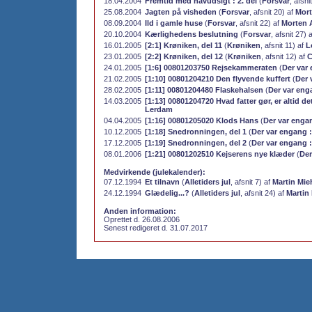
18.04.2004
Fremtid med havudsigt : 2. del
(
Forsvar
, afsni
25.08.2004
Jagten på visheden
(
Forsvar
, afsnit 20) af
Mort
08.09.2004
Ild i gamle huse
(
Forsvar
, afsnit 22) af
Morten 
20.10.2004
Kærlighedens beslutning
(
Forsvar
, afsnit 27) 
16.01.2005
[2:1] Krøniken, del 11
(
Krøniken
, afsnit 11) af
L
23.01.2005
[2:2] Krøniken, del 12
(
Krøniken
, afsnit 12) af
C
24.01.2005
[1:6] 00801203750 Rejsekammeraten
(
Der var
21.02.2005
[1:10] 00801204210 Den flyvende kuffert
(
Der 
28.02.2005
[1:11] 00801204480 Flaskehalsen
(
Der var eng
14.03.2005
[1:13] 00801204720 Hvad fatter gør, er altid det
Lerdam
04.04.2005
[1:16] 00801205020 Klods Hans
(
Der var enga
10.12.2005
[1:18] Snedronningen, del 1
(
Der var engang 
17.12.2005
[1:19] Snedronningen, del 2
(
Der var engang 
08.01.2006
[1:21] 00801202510 Kejserens nye klæder
(
Der
Medvirkende (julekalender):
07.12.1994
Et tilnavn
(
Alletiders jul
, afsnit 7) af
Martin Mi
24.12.1994
Glædelig...?
(
Alletiders jul
, afsnit 24) af
Martin
Anden information:
Oprettet d. 26.08.2006
Senest redigeret d. 31.07.2017