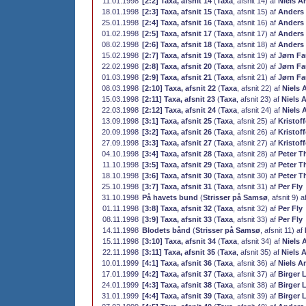
11.01.1998
[2:2] Taxa, afsnit 14
(
Taxa
, afsnit 14) af
Niels A
18.01.1998
[2:3] Taxa, afsnit 15
(
Taxa
, afsnit 15) af
Anders
25.01.1998
[2:4] Taxa, afsnit 16
(
Taxa
, afsnit 16) af
Anders
01.02.1998
[2:5] Taxa, afsnit 17
(
Taxa
, afsnit 17) af
Anders
08.02.1998
[2:6] Taxa, afsnit 18
(
Taxa
, afsnit 18) af
Anders
15.02.1998
[2:7] Taxa, afsnit 19
(
Taxa
, afsnit 19) af
Jørn F
22.02.1998
[2:8] Taxa, afsnit 20
(
Taxa
, afsnit 20) af
Jørn F
01.03.1998
[2:9] Taxa, afsnit 21
(
Taxa
, afsnit 21) af
Jørn F
08.03.1998
[2:10] Taxa, afsnit 22
(
Taxa
, afsnit 22) af
Niels 
15.03.1998
[2:11] Taxa, afsnit 23
(
Taxa
, afsnit 23) af
Niels 
22.03.1998
[2:12] Taxa, afsnit 24
(
Taxa
, afsnit 24) af
Niels 
13.09.1998
[3:1] Taxa, afsnit 25
(
Taxa
, afsnit 25) af
Kristof
20.09.1998
[3:2] Taxa, afsnit 26
(
Taxa
, afsnit 26) af
Kristof
27.09.1998
[3:3] Taxa, afsnit 27
(
Taxa
, afsnit 27) af
Kristof
04.10.1998
[3:4] Taxa, afsnit 28
(
Taxa
, afsnit 28) af
Peter T
11.10.1998
[3:5] Taxa, afsnit 29
(
Taxa
, afsnit 29) af
Peter T
18.10.1998
[3:6] Taxa, afsnit 30
(
Taxa
, afsnit 30) af
Peter T
25.10.1998
[3:7] Taxa, afsnit 31
(
Taxa
, afsnit 31) af
Per Fly
31.10.1998
På havets bund
(
Strisser på Samsø
, afsnit 9) a
01.11.1998
[3:8] Taxa, afsnit 32
(
Taxa
, afsnit 32) af
Per Fly
08.11.1998
[3:9] Taxa, afsnit 33
(
Taxa
, afsnit 33) af
Per Fly
14.11.1998
Blodets bånd
(
Strisser på Samsø
, afsnit 11) af
15.11.1998
[3:10] Taxa, afsnit 34
(
Taxa
, afsnit 34) af
Niels 
22.11.1998
[3:11] Taxa, afsnit 35
(
Taxa
, afsnit 35) af
Niels 
10.01.1999
[4:1] Taxa, afsnit 36
(
Taxa
, afsnit 36) af
Niels A
17.01.1999
[4:2] Taxa, afsnit 37
(
Taxa
, afsnit 37) af
Birger 
24.01.1999
[4:3] Taxa, afsnit 38
(
Taxa
, afsnit 38) af
Birger 
31.01.1999
[4:4] Taxa, afsnit 39
(
Taxa
, afsnit 39) af
Birger 