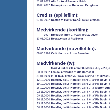
31.01.2013
Alle for to
af
Rasmus Heide
10.08.2017
Nabospionen
af
Karla von Bengtson
Credits (spillefilm):
07.07.2022
Resten af livet
af
René Frelle Petersen
Medvirkende (kortfilm):
1997
Bryllupsnatten
af
Mads Tobias Olsen
13.08.2002
Begravelsen
af
Pia Bovin
Medvirkende (novellefilm):
08.03.1996
Café Hector
af
Lotte Svendsen
Medvirkende (tv):
Mørk & Jul, v. 2.0, afsnit 8
(
Mørk & Jul, v. 2.0
, 
08.11.1992
I en del af verden
af
Ole Bornedal
31.01.1999
[4:4] Taxa, afsnit 39
(
Taxa
, afsnit 39) af
Birger 
12.10.2000
Hotellet, del 1
(
Hotellet
, afsnit 1) af
Pia Bovin
,
19.10.2000
Hotellet, del 2
(
Hotellet
, afsnit 2) af
Pia Bovin
,
26.10.2000
Hotellet, del 3
(
Hotellet
, afsnit 3) af
Morten Arn
02.11.2000
Hotellet, del 4
(
Hotellet
, afsnit 4) af
Pia Bovin
,
09.11.2000
Hotellet, del 5
(
Hotellet
, afsnit 5) af
Pia Bovin
,
16.11.2000
Hotellet, del 6
(
Hotellet
, afsnit 6) af
Pia Bovin
,
23.11.2000
Hotellet, del 7
(
Hotellet
, afsnit 7) af
Pia Bovin
,
30.11.2000
Hotellet, del 8
(
Hotellet
, afsnit 8) af
Pia Bovin
,