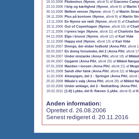
16.10.2006
Påskevirus
(
Nynne
, afsnit 5) af
Giacomo Camp
23.10.2006
I krig og kærlighed
(
Nynne
, afsnit 6) af
Martin
30.10.2006
Mellem venner
(
Nynne
, afsnit 7) af
Martin Str
06.11.2006
Plus på kontoen
(
Nynne
, afsnit 8) af
Martin St
13.11.2006
En Nynne ser rødt
(
Nynne
, afsnit 9) af
Charlot
20.11.2006
Out of Copenhagen
(
Nynne
, afsnit 10) af
Char
27.11.2006
I tyrens tegn
(
Nynne
, afsnit 11) af
Charlotte Sa
04.12.2006
Elge i brunst
(
Nynne
, afsnit 12) af
Kari Vidø
11.12.2006
Happy end
(
Nynne
, afsnit 13) af
Kari Vidø
19.02.2007
Drenge, der elsker fodbold
(
Anna Pihl
, afsnit 
26.03.2007
En dreng forsvinder, del 2
(
Anna Pihl
, afsnit 1
02.04.2007
Under mistanke
(
Anna Pihl
, afsnit 18) af
Mikke
16.04.2007
Opgøret
(
Anna Pihl
, afsnit 20) af
Mikkel Nørga
07.01.2008
Manden i mosen
(
Anna Pihl
, afsnit 21) af
Moge
14.01.2008
Sandt eller falsk
(
Anna Pihl
, afsnit 22) af
Mogen
11.02.2008
Altanpigen, del 1 - Springet
(
Anna Pihl
, afsnit
25.02.2008
Mikala's valg
(
Anna Pihl
, afsnit 28) af
Mikkel N
10.03.2008
Under anklage, del 2 - Nedtælling
(
Anna Pihl
,
20.02.2011
[1:8] Lykke, del 8: Ræven
(
Lykke
, afsnit 8) af
K
Anden information:
Oprettet d. 26.08.2006
Senest redigeret d. 20.11.2016