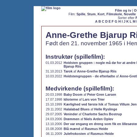
Film og tv
|
O
Film:
Spille
,
Stum
,
Kort
,
Filmskole
,
Novelle
Sorter efter
A
B
C
D
E
F
G
H
I
J
K
L
M
Anne-Grethe Bjarup Ri
Født den 21. november 1965 i Her
Instruktør (spillefilm):
01.03.2012
Hvidsten gruppen : nogle må dø for at andre 
Bjarup Riis
31.10.2013
Tarok
af
Anne-Grethe Bjarup Riis
10.03.2022
Hvidstengruppen - de efterladte
af
Anne-Greth
Medvirkende (spillefilm):
20.03.1998
Baby Doom
af
Peter Gren Larsen
17.07.1998
Idioterne
af
Lars von Trier
15.10.1999
Kærlighed ved første hik
af
Tomas Villum Jen
29.11.2002
Halalabad Blues
af
Helle Ryslinge
29.07.2005
Veninder
af
Charlotte Sachs Bostrup
24.03.2006
Drømmen
af
Niels Arden Oplev
13.10.2006
Der var engang en dreng som fik en lillesøste
15.08.2008
Blå mænd
af
Rasmus Heide
06.11.2009
Julefrokosten
af
Rasmus Heide