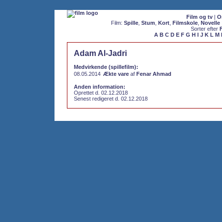
Film og tv
|
O
Film:
Spille
,
Stum
,
Kort
,
Filmskole
,
Novelle
Sorter efter
A
B
C
D
E
F
G
H
I
J
K
L
M
Adam Al-Jadri
Medvirkende (spillefilm):
08.05.2014
Ækte vare
af
Fenar Ahmad
Anden information:
Oprettet d. 02.12.2018
Senest redigeret d. 02.12.2018