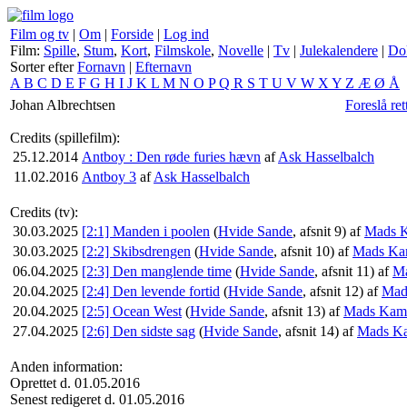
Film og tv
|
Om
|
Forside
|
Log ind
Film:
Spille
,
Stum
,
Kort
,
Filmskole
,
Novelle
|
Tv
|
Julekalendere
|
Do
Sorter efter
Fornavn
|
Efternavn
A
B
C
D
E
F
G
H
I
J
K
L
M
N
O
P
Q
R
S
T
U
V
W
X
Y
Z
Æ
Ø
Å
Johan Albrechtsen
Foreslå ret
Credits (spillefilm):
25.12.2014
Antboy : Den røde furies hævn
af
Ask Hasselbalch
11.02.2016
Antboy 3
af
Ask Hasselbalch
Credits (tv):
30.03.2025
[2:1] Manden i poolen
(
Hvide Sande
, afsnit 9) af
Mads K
30.03.2025
[2:2] Skibsdrengen
(
Hvide Sande
, afsnit 10) af
Mads Ka
06.04.2025
[2:3] Den manglende time
(
Hvide Sande
, afsnit 11) af
Ma
20.04.2025
[2:4] Den levende fortid
(
Hvide Sande
, afsnit 12) af
Mad
20.04.2025
[2:5] Ocean West
(
Hvide Sande
, afsnit 13) af
Mads Kamp
27.04.2025
[2:6] Den sidste sag
(
Hvide Sande
, afsnit 14) af
Mads Ka
Anden information:
Oprettet d. 01.05.2016
Senest redigeret d. 01.05.2016