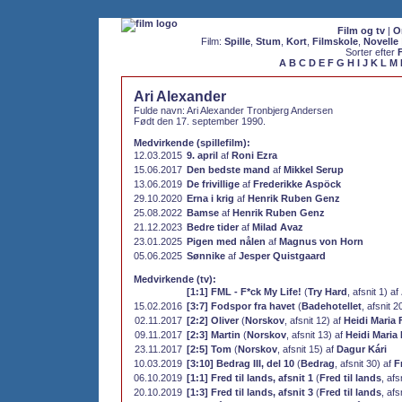
Film og tv
|
O
Film:
Spille
,
Stum
,
Kort
,
Filmskole
,
Novelle
Sorter efter
A
B
C
D
E
F
G
H
I
J
K
L
M
Ari Alexander
Fulde navn: Ari Alexander Tronbjerg Andersen
Født den 17. september 1990.
Medvirkende (spillefilm):
12.03.2015
9. april
af
Roni Ezra
15.06.2017
Den bedste mand
af
Mikkel Serup
13.06.2019
De frivillige
af
Frederikke Aspöck
29.10.2020
Erna i krig
af
Henrik Ruben Genz
25.08.2022
Bamse
af
Henrik Ruben Genz
21.12.2023
Bedre tider
af
Milad Avaz
23.01.2025
Pigen med nålen
af
Magnus von Horn
05.06.2025
Sønnike
af
Jesper Quistgaard
Medvirkende (tv):
[1:1] FML - F*ck My Life!
(
Try Hard
, afsnit 1) af
15.02.2016
[3:7] Fodspor fra havet
(
Badehotellet
, afsnit 2
02.11.2017
[2:2] Oliver
(
Norskov
, afsnit 12) af
Heidi Maria 
09.11.2017
[2:3] Martin
(
Norskov
, afsnit 13) af
Heidi Maria 
23.11.2017
[2:5] Tom
(
Norskov
, afsnit 15) af
Dagur Kári
10.03.2019
[3:10] Bedrag III, del 10
(
Bedrag
, afsnit 30) af
F
06.10.2019
[1:1] Fred til lands, afsnit 1
(
Fred til lands
, afs
20.10.2019
[1:3] Fred til lands, afsnit 3
(
Fred til lands
, afs