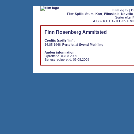
Film og tv
|
O
Film:
Spille
,
Stum
,
Kort
,
Filmskole
,
Novelle
Sorter efter
A
B
C
D
E
F
G
H
I
J
K
L
M
Finn Rosenberg Ammitsted
Credits (spillefilm):
16.05.1946
Fyrtøjet
af
Svend Methling
Anden information:
Oprettet d. 03.08.2009
Senest redigeret d. 03.08.2009